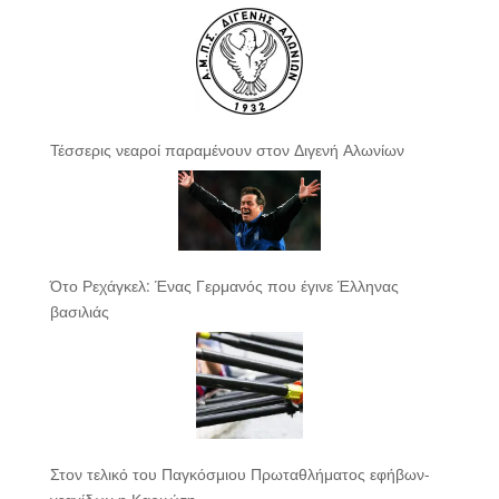
Τέσσερις νεαροί παραμένουν στον Διγενή Αλωνίων
Ότο Ρεχάγκελ: Ένας Γερμανός που έγινε Έλληνας
βασιλιάς
Στον τελικό του Παγκόσμιου Πρωταθλήματος εφήβων-