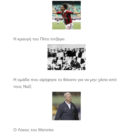
Η κραυγή του Πίπο Ιντζάγκι
Η ομάδα που αψήφησε το θάνατο για να μην χάσει από
τους Ναζί
Ο Λύκος του Ματσέιο