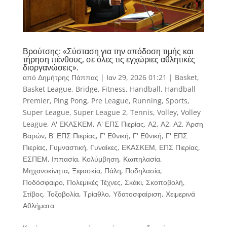
Βρούτσης: «Σύσταση για την απόδοση τιμής και
τήρηση πένθους, σε όλες τις εγχώριες αθλητικές
διοργανώσεις».
από
Δημήτρης Πάππας
|
Ιαν 29, 2026 01:21
|
Basket
,
Basket League
,
Bridge
,
Fitness
,
Handball
,
Handball
Premier
,
Ping Pong
,
Pre League
,
Running
,
Sports
,
Super League
,
Super League 2
,
Tennis
,
Volley
,
Volley
League
,
Α' ΕΚΑΣΚΕΜ
,
Α' ΕΠΣ Πιερίας
,
Α2
,
Α2
,
Α2
,
Άρση
Βαρών
,
Β' ΕΠΣ Πιερίας
,
Γ' Εθνική
,
Γ' Εθνική
,
Γ' ΕΠΣ
Πιερίας
,
Γυμναστική
,
Γυναίκες
,
ΕΚΑΣΚΕΜ
,
ΕΠΣ Πιερίας
,
ΕΣΠΕΜ
,
Ιππασία
,
Κολύμβηση
,
Κωπηλασία
,
Μηχανοκίνητα
,
Ξιφασκία
,
Πάλη
,
Ποδηλασία
,
Ποδόσφαιρο
,
Πολεμικές Τέχνες
,
Σκάκι
,
Σκοποβολή
,
Στίβος
,
Τοξοβολία
,
Τρίαθλο
,
Υδατοσφαίριση
,
Χειμερινά
Αθλήματα