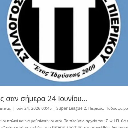
ός σαν σήμερα 24 Ιουνίου…
άππας
|
Ιούν 24, 2026 00:45
|
Super League 2
,
Πιερικός
,
Ποδόσφαιρο
 οι παλιοί και να μαθαίνουν οι νέοι. Το πλούσιο αρχείο του Σ.Φ.Ι.Π. θα 
υμε” μέσα από τις σελίδες του katerinisport.gr, στο παρελθόν, δημοσιε