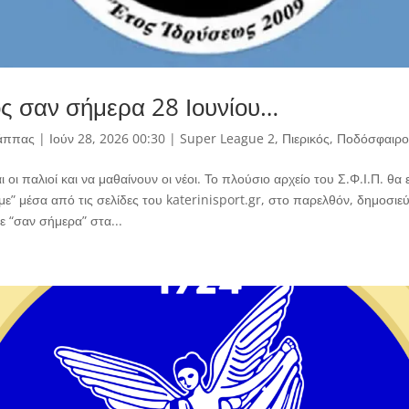
ός σαν σήμερα 28 Ιουνίου…
άππας
|
Ιούν 28, 2026 00:30
|
Super League 2
,
Πιερικός
,
Ποδόσφαιρο
 οι παλιοί και να μαθαίνουν οι νέοι. Το πλούσιο αρχείο του Σ.Φ.Ι.Π. θα 
υμε” μέσα από τις σελίδες του katerinisport.gr, στο παρελθόν, δημοσιε
νε “σαν σήμερα” στα...