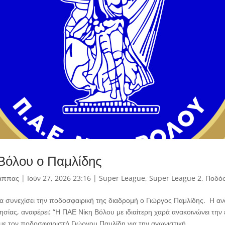
 Βόλου ο Παμλίδης
άππας
|
Ιούν 27, 2026 23:16
|
Super League
,
Super League 2
,
Ποδό
α συνεχίσει την ποδοσφαιρική της διαδρομή ο Γιώργος Παμλίδης. Η α
σίας, αναφέρει: “Η ΠΑΕ Νίκη Βόλου με ιδιαίτερη χαρά ανακοινώνει την 
με τον ποδοσφαιριστή Γιώργου Παμλίδη για την αγωνιστική...