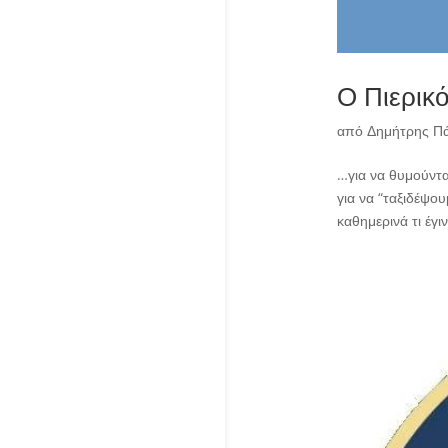
Ο Πιερικ
από
Δημήτρης Π
…για να θυμούνται
για να “ταξιδέψο
καθημερινά τι έγι