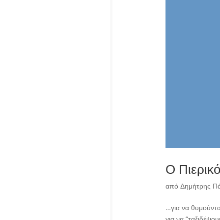
Ο Πιερικ
από
Δημήτρης Π
…για να θυμούνται
για να “ταξιδέψο