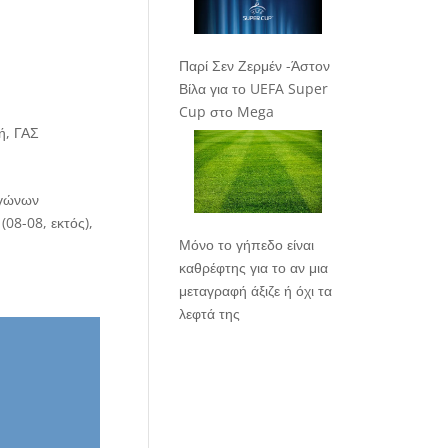
Παρί Σεν Ζερμέν -Άστον
Βίλα για το UEFA Super
Cup στο Mega
ή
,
ΓΑΣ
αγώνων
(08-08, εκτός),
Μόνο το γήπεδο είναι
καθρέφτης για το αν μια
μεταγραφή άξιζε ή όχι τα
λεφτά της