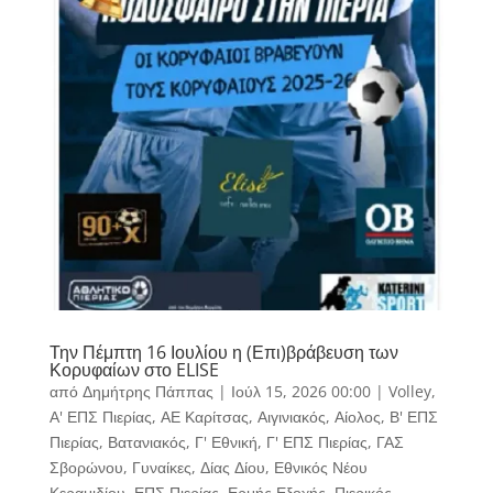
Την Πέμπτη 16 Ιουλίου η (Επι)βράβευση των
Κορυφαίων στο ELISE
από
Δημήτρης Πάππας
|
Ιούλ 15, 2026 00:00
|
Volley
,
Α' ΕΠΣ Πιερίας
,
ΑΕ Καρίτσας
,
Αιγινιακός
,
Αίολος
,
Β' ΕΠΣ
Πιερίας
,
Βατανιακός
,
Γ' Εθνική
,
Γ' ΕΠΣ Πιερίας
,
ΓΑΣ
Σβορώνου
,
Γυναίκες
,
Δίας Δίου
,
Εθνικός Νέου
Κεραμιδίου
,
ΕΠΣ Πιερίας
,
Ερμής Εξοχής
,
Πιερικός
,