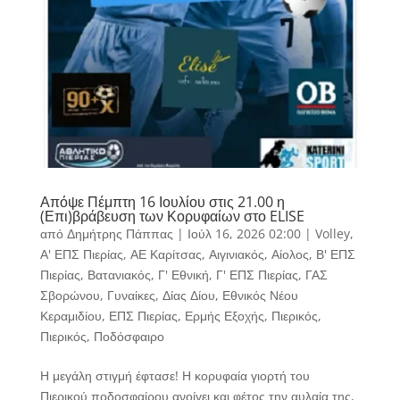
Απόψε Πέμπτη 16 Ιουλίου στις 21.00 η
(Επι)βράβευση των Κορυφαίων στο ELISE
από
Δημήτρης Πάππας
|
Ιούλ 16, 2026 02:00
|
Volley
,
Α' ΕΠΣ Πιερίας
,
ΑΕ Καρίτσας
,
Αιγινιακός
,
Αίολος
,
Β' ΕΠΣ
Πιερίας
,
Βατανιακός
,
Γ' Εθνική
,
Γ' ΕΠΣ Πιερίας
,
ΓΑΣ
Σβορώνου
,
Γυναίκες
,
Δίας Δίου
,
Εθνικός Νέου
Κεραμιδίου
,
ΕΠΣ Πιερίας
,
Ερμής Εξοχής
,
Πιερικός
,
Πιερικός
,
Ποδόσφαιρο
Η μεγάλη στιγμή έφτασε! Η κορυφαία γιορτή του
Πιερικού ποδοσφαίρου ανοίγει και φέτος την αυλαία της,