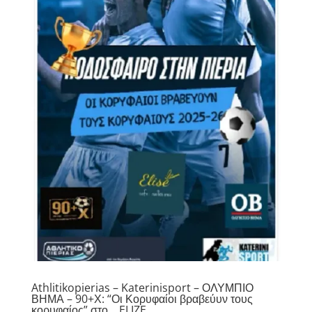
Athlitikopierias – Katerinisport – ΟΛΥΜΠΙΟ
ΒΗΜΑ – 90+Χ: “Οι Κορυφαίοι βραβεύυν τους
κορυφαίος” στο… ELIZE