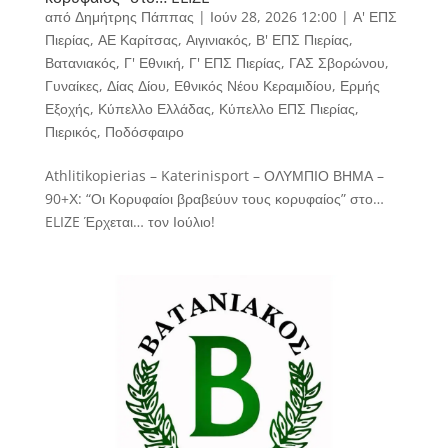
από
Δημήτρης Πάππας
|
Ιούν 28, 2026 12:00
|
Α' ΕΠΣ
Πιερίας
,
ΑΕ Καρίτσας
,
Αιγινιακός
,
Β' ΕΠΣ Πιερίας
,
Βατανιακός
,
Γ' Εθνική
,
Γ' ΕΠΣ Πιερίας
,
ΓΑΣ Σβορώνου
,
Γυναίκες
,
Δίας Δίου
,
Εθνικός Νέου Κεραμιδίου
,
Ερμής
Εξοχής
,
Κύπελλο Ελλάδας
,
Κύπελλο ΕΠΣ Πιερίας
,
Πιερικός
,
Ποδόσφαιρο
Athlitikopierias – Katerinisport – ΟΛΥΜΠΙΟ ΒΗΜΑ –
90+Χ: “Οι Κορυφαίοι βραβεύυν τους κορυφαίος” στο…
ELIZE Έρχεται… τον Ιούλιο!