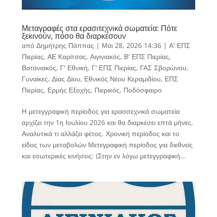
Μεταγραφές στα ερασιτεχνικά σωματεία: Πότε
ξεκινούν, πόσο θα διαρκέσουν
από
Δημήτρης Πάππας
|
Μάι 28, 2026 14:36
|
Α' ΕΠΣ
Πιερίας
,
ΑΕ Καρίτσας
,
Αιγινιακός
,
Β' ΕΠΣ Πιερίας
,
Βατανιακός
,
Γ' Εθνική
,
Γ' ΕΠΣ Πιερίας
,
ΓΑΣ Σβορώνου
,
Γυναίκες
,
Δίας Δίου
,
Εθνικός Νέου Κεραμιδίου
,
ΕΠΣ
Πιερίας
,
Ερμής Εξοχής
,
Πιερικός
,
Ποδόσφαιρο
Η μετεγγραφική περίοδος για ερασιτεχνικά σωματεία
αρχίζει την 1η Ιουλίου 2026 και θα διαρκέσει επτά μήνες.
Αναλυτικά τι αλλάζει φέτος. Χρονική περίοδος και το
είδος των μεταβολών Μετεγραφική περίοδος για διεθνείς
και εσωτερικές κινήσεις: (Στην εν λόγω μετεγγραφική...