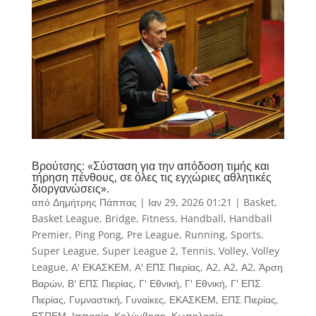
Βρούτσης: «Σύσταση για την απόδοση τιμής και
τήρηση πένθους, σε όλες τις εγχώριες αθλητικές
διοργανώσεις».
από
Δημήτρης Πάππας
|
Ιαν 29, 2026 01:21
|
Basket
,
Basket League
,
Bridge
,
Fitness
,
Handball
,
Handball
Premier
,
Ping Pong
,
Pre League
,
Running
,
Sports
,
Super League
,
Super League 2
,
Tennis
,
Volley
,
Volley
League
,
Α' ΕΚΑΣΚΕΜ
,
Α' ΕΠΣ Πιερίας
,
Α2
,
Α2
,
Α2
,
Άρση
Βαρών
,
Β' ΕΠΣ Πιερίας
,
Γ' Εθνική
,
Γ' Εθνική
,
Γ' ΕΠΣ
Πιερίας
,
Γυμναστική
,
Γυναίκες
,
ΕΚΑΣΚΕΜ
,
ΕΠΣ Πιερίας
,
ΕΣΠΕΜ
,
Ιππασία
,
Κολύμβηση
,
Κωπηλασία
,