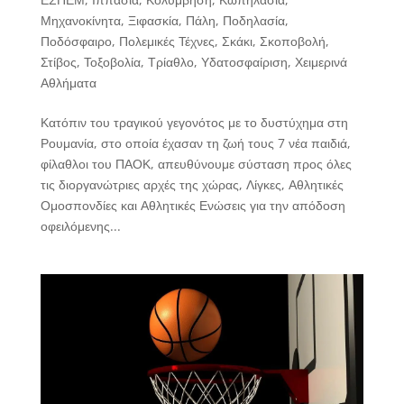
Μηχανοκίνητα
,
Ξιφασκία
,
Πάλη
,
Ποδηλασία
,
Ποδόσφαιρο
,
Πολεμικές Τέχνες
,
Σκάκι
,
Σκοποβολή
,
Στίβος
,
Τοξοβολία
,
Τρίαθλο
,
Υδατοσφαίριση
,
Χειμερινά
Αθλήματα
Κατόπιν του τραγικού γεγονότος με το δυστύχημα στη
Ρουμανία, στο οποία έχασαν τη ζωή τους 7 νέα παιδιά,
φίλαθλοι του ΠΑΟΚ, απευθύνουμε σύσταση προς όλες
τις διοργανώτριες αρχές της χώρας, Λίγκες, Αθλητικές
Ομοσπονδίες και Αθλητικές Ενώσεις για την απόδοση
οφειλόμενης...