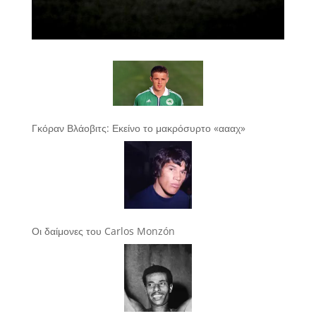
Γκόραν Βλάοβιτς: Εκείνο το μακρόσυρτο «αααχ»
Οι δαίμονες του Carlos Monzón