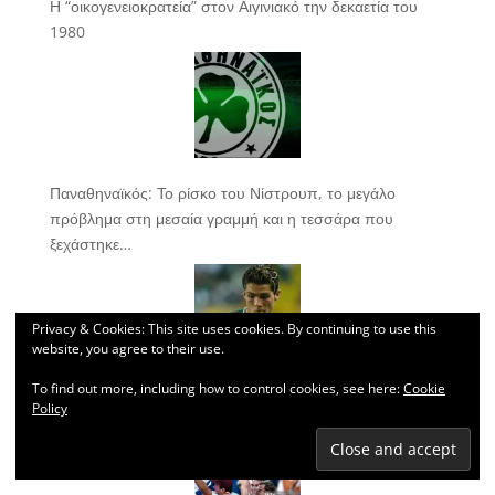
Η “οικογενειοκρατεία” στον Αιγινιακό την δεκαετία του
1980
Παναθηναϊκός: Το ρίσκο του Νίστρουπ, το μεγάλο
πρόβλημα στη μεσαία γραμμή και η τεσσάρα που
ξεχάστηκε…
Privacy & Cookies: This site uses cookies. By continuing to use this
website, you agree to their use.
To find out more, including how to control cookies, see here:
Cookie
Το φιλικό που άλλαξε το ποδόσφαιρο
Policy