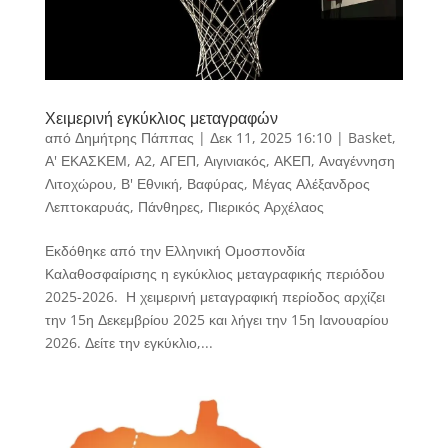
Χειμερινή εγκύκλιος μεταγραφών
από
Δημήτρης Πάππας
|
Δεκ 11, 2025 16:10
|
Basket
,
Α' ΕΚΑΣΚΕΜ
,
Α2
,
ΑΓΕΠ
,
Αιγινιακός
,
ΑΚΕΠ
,
Αναγέννηση
Λιτοχώρου
,
Β' Εθνική
,
Βαφύρας
,
Μέγας Αλέξανδρος
Λεπτοκαρυάς
,
Πάνθηρες
,
Πιερικός Αρχέλαος
Εκδόθηκε από την Ελληνική Ομοσπονδία
Καλαθοσφαίρισης η εγκύκλιος μεταγραφικής περιόδου
2025-2026. Η χειμερινή μεταγραφική περίοδος αρχίζει
την 15η Δεκεμβρίου 2025 και λήγει την 15η Ιανουαρίου
2026. Δείτε την εγκύκλιο,...