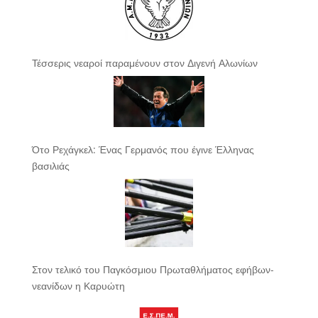
Τέσσερις νεαροί παραμένουν στον Διγενή Αλωνίων
Ότο Ρεχάγκελ: Ένας Γερμανός που έγινε Έλληνας
βασιλιάς
Στον τελικό του Παγκόσμιου Πρωταθλήματος εφήβων-
νεανίδων η Καρυώτη