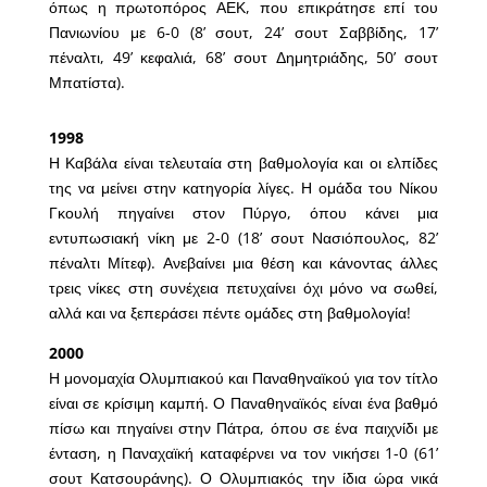
όπως η πρωτοπόρος ΑΕΚ, που επικράτησε επί του
Πανιωνίου με 6-0 (8’ σουτ, 24’ σουτ Σαββίδης, 17’
πέναλτι, 49’ κεφαλιά, 68’ σουτ Δημητριάδης, 50’ σουτ
Μπατίστα).
1998
Η Καβάλα είναι τελευταία στη βαθμολογία και οι ελπίδες
της να μείνει στην κατηγορία λίγες. Η ομάδα του Νίκου
Γκουλή πηγαίνει στον Πύργο, όπου κάνει μια
εντυπωσιακή νίκη με 2-0 (18’ σουτ Νασιόπουλος, 82’
πέναλτι Μίτεφ). Ανεβαίνει μια θέση και κάνοντας άλλες
τρεις νίκες στη συνέχεια πετυχαίνει όχι μόνο να σωθεί,
αλλά και να ξεπεράσει πέντε ομάδες στη βαθμολογία!
2000
Η μονομαχία Ολυμπιακού και Παναθηναϊκού για τον τίτλο
είναι σε κρίσιμη καμπή. Ο Παναθηναϊκός είναι ένα βαθμό
πίσω και πηγαίνει στην Πάτρα, όπου σε ένα παιχνίδι με
ένταση, η Παναχαϊκή καταφέρνει να τον νικήσει 1-0 (61’
σουτ Κατσουράνης). Ο Ολυμπιακός την ίδια ώρα νικά