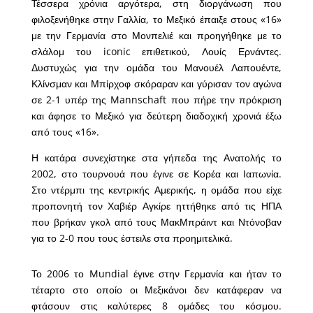
Τέσσερα χρόνια αργότερα, στη διοργάνωση που
φιλοξενήθηκε στην Γαλλία, το Μεξικό έπαιξε στους «16»
με την Γερμανία στο Μονπελιέ και προηγήθηκε με το
σλάλομ του iconic επιθετικού, Λουίς Ερνάντες.
Δυστυχώς για την ομάδα του Μανουέλ Λαπουέντε,
Κλίνσμαν και Μπίρχοφ σκόραραν και γύρισαν τον αγώνα
σε 2-1 υπέρ της Mannschaft που πήρε την πρόκριση
και άφησε το Μεξικό για δεύτερη διαδοχική χρονιά έξω
από τους «16».
Η κατάρα συνεχίστηκε στα γήπεδα της Ανατολής το
2002, στο τουρνουά που έγινε σε Κορέα και Ιαπωνία.
Στο ντέρμπι της κεντρικής Αμερικής, η ομάδα που είχε
προπονητή τον Χαβιέρ Αγκίρε ηττήθηκε από τις ΗΠΑ
που βρήκαν γκολ από τους ΜακΜπράιντ και Ντόνοβαν
για το 2-0 που τους έστειλε στα προημιτελικά.
Το 2006 το Mundial έγινε στην Γερμανία και ήταν το
τέταρτο στο οποίο οι Μεξικάνοι δεν κατάφεραν να
φτάσουν στις καλύτερες 8 ομάδες του κόσμου.