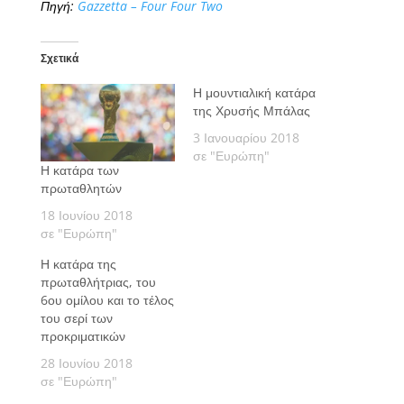
Πηγή:
Gazzetta – Four Four Two
Σχετικά
Η μουντιαλική κατάρα
της Χρυσής Μπάλας
3 Ιανουαρίου 2018
σε "Ευρώπη"
Η κατάρα των
πρωταθλητών
18 Ιουνίου 2018
σε "Ευρώπη"
Η κατάρα της
πρωταθλήτριας, του
6ου ομίλου και το τέλος
του σερί των
προκριματικών
28 Ιουνίου 2018
σε "Ευρώπη"