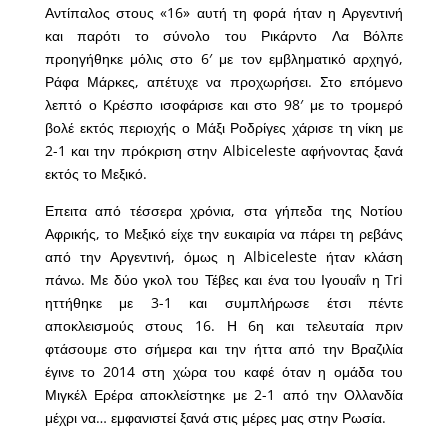
Αντίπαλος στους «16» αυτή τη φορά ήταν η Αργεντινή
και παρότι το σύνολο του Ρικάρντο Λα Βόλπε
προηγήθηκε μόλις στο 6′ με τον εμβληματικό αρχηγό,
Ράφα Μάρκες, απέτυχε να προχωρήσει. Στο επόμενο
λεπτό ο Κρέσπο ισοφάρισε και στο 98′ με το τρομερό
βολέ εκτός περιοχής ο Μάξι Ροδρίγες χάρισε τη νίκη με
2-1 και την πρόκριση στην Albiceleste αφήνοντας ξανά
εκτός το Μεξικό.
Επειτα από τέσσερα χρόνια, στα γήπεδα της Νοτίου
Αφρικής, το Μεξικό είχε την ευκαιρία να πάρει τη ρεβάνς
από την Αργεντινή, όμως η Albiceleste ήταν κλάση
πάνω. Με δύο γκολ του Τέβες και ένα του Ιγουαΐν η Tri
ηττήθηκε με 3-1 και συμπλήρωσε έτσι πέντε
αποκλεισμούς στους 16. Η 6η και τελευταία πριν
φτάσουμε στο σήμερα και την ήττα από την Βραζιλία
έγινε το 2014 στη χώρα του καφέ όταν η ομάδα του
Μιγκέλ Ερέρα αποκλείστηκε με 2-1 από την Ολλανδία
μέχρι να… εμφανιστεί ξανά στις μέρες μας στην Ρωσία.