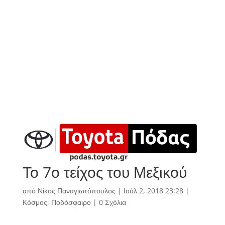
Το 7ο τείχος του Μεξικού
από
Νίκος Παναγιωτόπουλος
|
Ιούλ 2, 2018 23:28
|
Κόσμος
,
Ποδόσφαιρο
|
0 Σχόλια