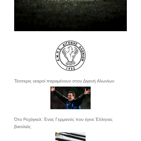
Τέσσερις νεαροί παραμένουν στον Διγενή Αλωνίων
Ότο Ρεχάγκελ: Ένας Γερμανός που έγινε Έλληνας
βασιλιάς