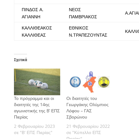
ΠΙΝΔΟΣ Α.
ΝΕΟΣ
Α.ΑΓΙ
ΑΓΙΑΝΝΗ
ΠΑΜΒΡΙΑΚΟΣ
ΚΑΛΛΙΘΕΑΚΟΣ
ΕΘΝΙΚΟΣ
ΚΑΛΛΙ
ΚΑΛΛΙΘΕΑΣ
Ν.ΤΡΑΠΕΖΟΥΝΤΑΣ
Σχετικά
Το πρόγραμμα και οι
Οι διαιτητές του
διαιτητές της 14ης
Γεωργάκης Ολύμπιος
αγωνιστικής της B’ ΕΠΣ
Λόφου – ΓΑΣ
Πιερίας
Σβορώνου
2 Φεβρουαρίου 2023
21 Φεβρουαρίου 2022
σε "Β' ΕΠΣ Πιερίας"
σε "Κύπελλο ΕΠΣ
Πιερίας"