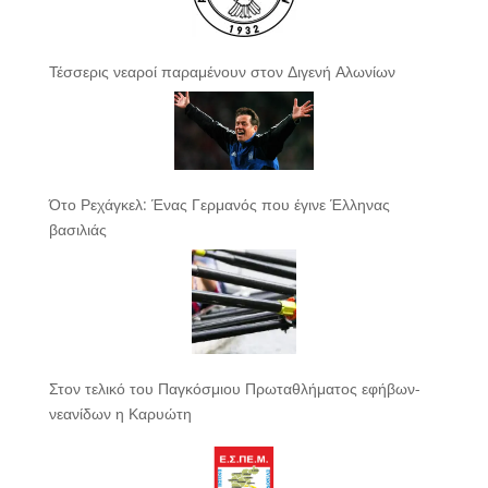
Τέσσερις νεαροί παραμένουν στον Διγενή Αλωνίων
Ότο Ρεχάγκελ: Ένας Γερμανός που έγινε Έλληνας
βασιλιάς
Στον τελικό του Παγκόσμιου Πρωταθλήματος εφήβων-
νεανίδων η Καρυώτη