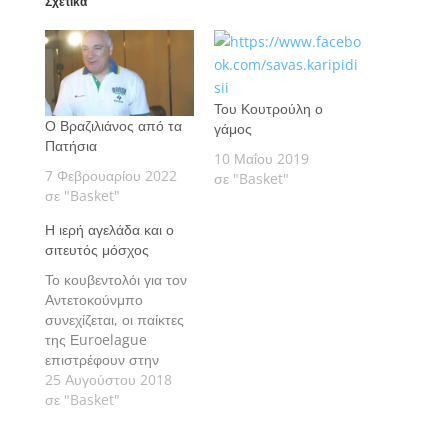
Σχετικά
Του Κουτρούλη ο
Ο Βραζιλιάνος από τα
γάμος
Πατήσια
10 Μαΐου 2019
7 Φεβρουαρίου 2022
σε "Basket"
σε "Basket"
Η ιερή αγελάδα και ο
σιτευτός μόσχος
Το κουβεντολόι για τον
Αντετοκούνμπο
συνεχίζεται, οι παίκτες
της Εuroelague
επιστρέφουν στην
Εθνική, τα δήθεν
25 Αυγούστου 2018
«δεύτερα» δικαιούνται
σε "Basket"
ευφήμου μνείας και ο
Βασίλης Σκουντής δίνει