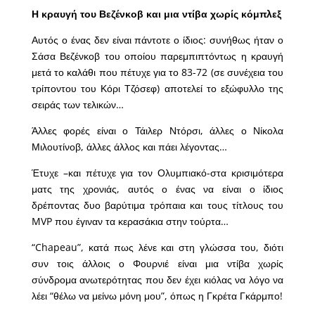
Η κραυγή του Βεζένκοβ και μια ντίβα χωρίς κόμπλεξ
Αυτός ο ένας δεν είναι πάντοτε ο ίδιος: συνήθως ήταν ο
Σάσα Βεζένκοβ του οποίου παρεμπιπτόντως η κραυγή
μετά το καλάθι που πέτυχε για το 83-72 (σε συνέχεια του
τρίποντου του Κόρι Τζόσεφ) αποτελεί το εξώφυλλο της
σειράς των τελικών…
Άλλες φορές είναι ο Τάιλερ Ντόρσι, άλλες ο Νίκολα
Μιλουτίνοβ, άλλες άλλος και πάει λέγοντας…
Έτυχε –και πέτυχε για τον Ολυμπιακό-στα κρισιμότερα
ματς της χρονιάς, αυτός ο ένας να είναι ο ίδιος
δρέποντας δυο βαρύτιμα τρόπαια και τους τίτλους του
MVP που έγιναν τα κερασάκια στην τούρτα…
“Chapeau”, κατά πως λένε και στη γλώσσα του, διότι
συν τοις άλλοις ο Φουρνιέ είναι μια ντίβα χωρίς
σύνδρομα ανωτερότητας που δεν έχει κιόλας να λόγο να
λέει “θέλω να μείνω μόνη μου”, όπως η Γκρέτα Γκάρμπο!