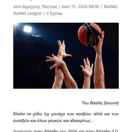
από
Δημήτρης Πάππας
|
Ιούν 15, 2026 08:36
|
Basket
,
Basket League
|
0 Σχόλια
Του Βασίλη Σκουντή
Άλαλα τα χείλη όχι μονάχα των ασεβών, αλλά και των
ευσεβών και όλων γενικώς και αδιακρίτως…
Δυστυχώς στην Ελλάδα του 2026 και στην Ελλάδα 2.0,