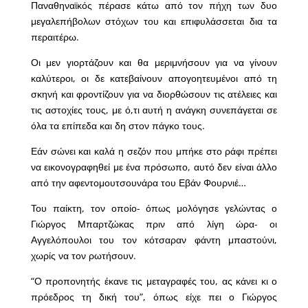
Παναθηναϊκός πέρασε κάτω από τον πήχη των δυο
μεγαλεπήβολων στόχων του και επιφυλάσσεται δια τα
περαιτέρω.
Οι μεν γιορτάζουν και θα μεριμνήσουν για να γίνουν
καλύτεροι, οι δε κατεβαίνουν απογοητευμένοι από τη
σκηνή και φροντίζουν για να διορθώσουν τις ατέλειες και
τις αστοχίες τους, με ό,τι αυτή η ανάγκη συνεπάγεται σε
όλα τα επίπεδα και δη στον πάγκο τους.
Εάν σώνει και καλά η σεζόν που μπήκε στο ράφι πρέπει
να εικονογραφηθεί με ένα πρόσωπο, αυτό δεν είναι άλλο
από την αφεντομουτσουνάρα του Εβάν Φουρνιέ…
Του παίκτη, τον οποίο- όπως μολόγησε γελώντας ο
Γιώργος Μπαρτζώκας πριν από λίγη ώρα- οι
Αγγελόπουλοι του τον κότσαραν φάντη μπαστούνι,
χωρίς να τον ρωτήσουν.
“Ο προπονητής έκανε τις μεταγραφές του, ας κάνει κι ο
πρόεδρος τη δική του”, όπως είχε πει ο Γιώργος