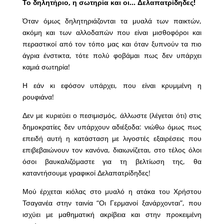
Το δηλητήριο, η σωτηρία και οι… Δελαπατρίδηδες!
Όταν όμως δηλητηριάζονται τα μυαλά των παικτών,
ακόμη και των αλλοδαπών που είναι μισθοφόροι και
περαστικοί από τον τόπο μας και όταν ξυπνούν τα πιο
άγρια ένστικτα, τότε πολύ φοβάμαι πως δεν υπάρχει
καμιά σωτηρία!
Η εάν κι εφόσον υπάρχει, που είναι κρυμμένη η
ρουφιάνα!
Δεν με κυριεύει ο πεσιμισμός, άλλωστε (λέγεται ότι) στις
δημοκρατίες δεν υπάρχουν αδιέξοδα: νιώθω όμως πως
επειδή αυτή η κατάσταση με λιγοστές εξαιρέσεις που
επιβεβαιώνουν τον κανόνα, διαιωνίζεται, στο τέλος όλοι
όσοι βαυκαλιζόμαστε για τη βελτίωση της, θα
καταντήσουμε γραφικοί Δελαπατρίδηδες!
Μού έρχεται κιόλας στο μυαλό η ατάκα του Χρήστου
Τσαγανέα στην ταινία “Οι Γερμανοί ξανάρχονται”, που
ισχύει με μαθηματική ακρίβεια και στην προκειμένη