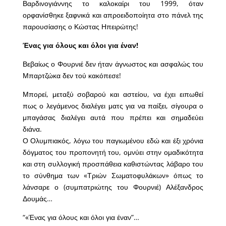
Βαρδινογιάννης το καλοκαίρι του 1999, όταν
ορφανίσθηκε ξαφνικά και απροειδοποίητα στο πάνελ της
παρουσίασης ο Κώστας Ηπειρώτης!
Ένας για όλους και όλοι για έναν!
Βεβαίως ο Φουρνιέ δεν ήταν άγνωστος και ασφαλώς του
Μπαρτζώκα δεν τού κακόπεσε!
Μπορεί, μεταξύ σοβαρού και αστείου, να έχει ειπωθεί
πως ο λεγάμενος διαλέγει ματς για να παίξει, σίγουρα ο
μπαγάσας διαλέγει αυτά που πρέπει και σημαδεύει
διάνα.
Ο Ολυμπιακός, λόγω του παγιωμένου εδώ και έξι χρόνια
δόγματος του προπονητή του, ομνύει στην ομαδικότητα
και στη συλλογική προσπάθεια καθιστώντας λάβαρο του
το σύνθημα των «Τριών Σωματοφυλάκων» όπως το
λάνσαρε ο (συμπατριώτης του Φουρνιέ) Αλέξανδρος
Δουμάς…
“«Ένας για όλους και όλοι για έναν”…