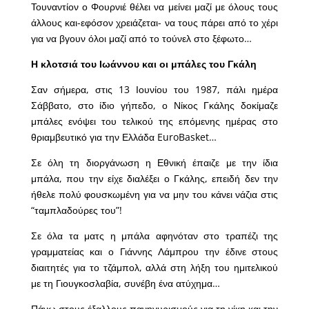
Τουναντίον ο Φουρνιέ θέλει να μείνει μαζί με όλους τους
άλλους και-εφόσον χρειάζεται- να τους πάρει από το χέρι
για να βγουν όλοι μαζί από το τούνελ στο ξέφωτο…
Η κλοτσιά του Ιωάννου και οι μπάλες του Γκάλη
Σαν σήμερα, στις 13 Ιουνίου του 1987, πάλι ημέρα
Σάββατο, στο ίδιο γήπεδο, ο Νίκος Γκάλης δοκίμαζε
μπάλες ενόψει του τελικού της επόμενης ημέρας στο
θριαμβευτικό για την Ελλάδα EuroBasket…
Σε όλη τη διοργάνωση η Εθνική έπαιζε με την ίδια
μπάλα, που την είχε διαλέξει ο Γκάλης, επειδή δεν την
ήθελε πολύ φουσκωμένη για να μην του κάνει νάζια στις
“ταμπλαδούρες του”!
Σε όλα τα ματς η μπάλα αφηνόταν στο τραπέζι της
γραμματείας και ο Γιάννης Λάμπρου την έδινε στους
διαιτητές για το τζάμπολ, αλλά στη λήξη του ημιτελικού
με τη Γιουγκοσλαβία, συνέβη ένα ατύχημα…
Πάνω στους έξαλλους πανηγυρισμούς για τη νίκη και την