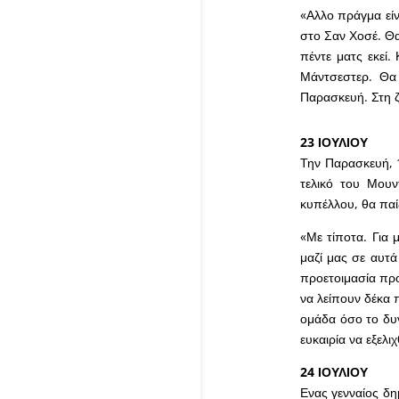
«Αλλο πράγμα είνα
στο Σαν Χοσέ. Θα
πέντε ματς εκεί.
Μάντσεστερ. Θα
Παρασκευή. Στη ζ
23 ΙΟΥΛΙΟΥ
Την Παρασκευή, 1
τελικό του Μουν
κυπέλλου, θα παί
«Με τίποτα. Για 
μαζί μας σε αυτά
προετοιμασία προσ
να λείπουν δέκα 
ομάδα όσο το δυ
ευκαιρία να εξελι
24 ΙΟΥΛΙΟΥ
Ενας γενναίος δ