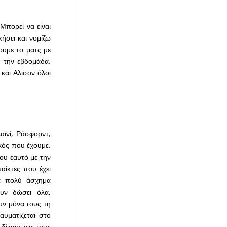
Μπορεί να είναι
κήσει και νομίζω
ουμε το ματς με
ή την εβδομάδα.
 και Αλισον όλοι
αϊνί, Ράσφορντ,
ικός που έχουμε.
του εαυτό με την
αίκτες που έχει
ια πολύ άσχημα
ουν δώσει όλα,
υν μόνα τους τη
αυματίζεται στο
δίκαιο για τους