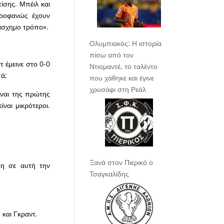
πίσης. Μπέιλ και
προφανώς έχουν
 άσχημο τρόπο».
Ολυμπιακός: Η ιστορία
πίσω από τον
τ έμεινε στο 0-0
Ντιομαντέ, το ταλέντο
τά;
που χάθηκε και έγινε
χρυσάφι στη Ρεάλ
ίναι της πρώτης
ίναι μικρότεροι.
Ξανά στον Πιερικό ο
δη σε αυτή την
Τσαγκαλίδης
 και Γκραντ.