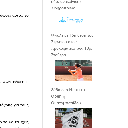
δύο, ανακοίνωσε
Σιδηρόπουλο
 δώσει αυτός το
Φινάλε με 15η θέση του
Σιφναίου στον
προκριματικό των 10μ.
Σταθερά
όταν κλείνει η
8άδα στο Neocom
Open η
Ουσταμπασίδου
τόχους για τους
 το να τα έχεις