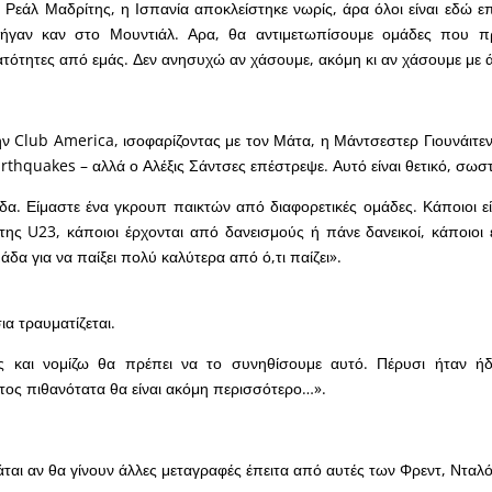
τη Ρεάλ Μαδρίτης, η Ισπανία αποκλείστηκε νωρίς, άρα όλοι είναι εδώ ε
ήγαν καν στο Μουντιάλ. Αρα, θα αντιμετωπίσουμε ομάδες που 
ατότητες από εμάς. Δεν ανησυχώ αν χάσουμε, ακόμη κι αν χάσουμε με
ην Club America, ισοφαρίζοντας με τον Μάτα, η Μάντσεστερ Γιουνάιτεν
arthquakes – αλλά ο Αλέξις Σάντσες επέστρεψε. Αυτό είναι θετικό, σωσ
δα. Είμαστε ένα γκρουπ παικτών από διαφορετικές ομάδες. Κάποιοι ε
της U23, κάποιοι έρχονται από δανεισμούς ή πάνε δανεικοί, κάποιοι ε
άδα για να παίξει πολύ καλύτερα από ό,τι παίζει».
ια τραυματίζεται.
ας και νομίζω θα πρέπει να το συνηθίσουμε αυτό. Πέρυσι ήταν ή
τος πιθανότατα θα είναι ακόμη περισσότερο…».
ται αν θα γίνουν άλλες μεταγραφές έπειτα από αυτές των Φρεντ, Νταλό