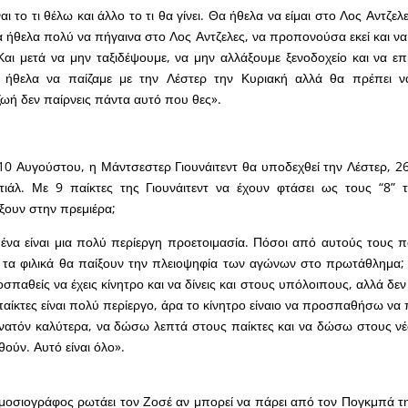
ι το τι θέλω και άλλο το τι θα γίνει. Θα ήθελα να είμαι στο Λος Αντζελε
 ήθελα πολύ να πήγαινα στο Λος Αντζελες, να προπονούσα εκεί και να 
 Και μετά να μην ταξιδέψουμε, να μην αλλάξουμε ξενοδοχείο και να ε
 ήθελα να παίζαμε με την Λέστερ την Κυριακή αλλά θα πρέπει ν
ωή δεν παίρνεις πάντα αυτό που θες».
0 Αυγούστου, η Μάντσεστερ Γιουνάιτεντ θα υποδεχθεί την Λέστερ, 26
τιάλ. Με 9 παίκτες της Γιουνάιτεντ να έχουν φτάσει ως τους “8” 
ξουν στην πρεμιέρα;
μένα είναι μια πολύ περίεργη προετοιμασία. Πόσοι από αυτούς τους πα
 τα φιλικά θα παίξουν την πλειοψηφία των αγώνων στο πρωτάθλημα; 
παθείς να έχεις κίνητρο και να δίνεις και στους υπόλοιπους, αλλά δεν 
παίκτες είναι πολύ περίεργο, άρα το κίνητρο είναιο να προσπαθήσω ν
νατόν καλύτερα, να δώσω λεπτά στους παίκτες και να δώσω στους νέ
χθούν. Αυτό είναι όλο».
ημοσιογράφος ρωτάει τον Ζοσέ αν μπορεί να πάρει από τον Πογκμπά 