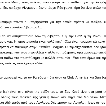
αι τον Μάτα, τους παίκτες που έχουμε στην επίθεση για την έναρξη
, δεν υπάρχει Λίνγκαρντ, δεν υπάρχει Ράσφορντ, άρα θα είναι πολύ κα
υπάρχει πάντα η υπερηφάνεια για την οποία πρέπει να παίξεις, ει
άιτεντ εναντίον Λίβερπουλ…
ί το να αντιμετωπίσω εδώ τη Λίβερπουλ ή την Ρεάλ ή τη Μίλαν. 
ο σκορ. Η προετοιμασία είναι πολύ κακή. Ολα είναι πραγματικά κακά 
πρέπει να παίξουμε στην Premier League. Οι τηλεσχολιαστές δεν ήταν
ασκευής, κάτι που περιπλέκει κι άλλο τα πράγματα, άρα ανησυχώ επε
να παίξω στο πρωτάθλημα με πολλές απουσίες. Ετσι είναι όμως και πρ
ους παίκτες που έχουμε εδώ».
ν ανησυχεί για το αν θα χάσει – όχι όταν οι Club America και San J
rica) είναι στο τέλος της σεζόν τους, το Σαν Χοσέ είναι στα μισά τ
 όλους τους παίκτες της γιατί η Ιταλία δεν πήγε στο Μουντιάλ. Με
ίναι εδώ εκτός από τους Αγγλους, Χέντερσον και Αρνολντ. Ισως όχι αυτ