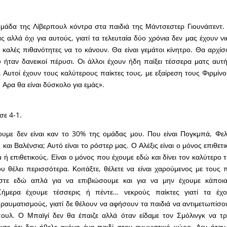
μάδα της Λίβερπουλ κόντρα στα παιδιά της Μάντσεστερ Γιουνάιτεντ. 
άς αλλά όχι για αυτούς, γιατί τα τελευταία δύο χρόνια δεν μας έχουν νι
 καλές πιθανότητες να το κάνουν. Θα είναι γεμάτοι κίνητρο. Θα αρχίσ
 ήταν δανεικοί πέρυσι. Οι άλλοι έχουν ήδη παίξει τέσσερα ματς αυτ
 Αυτοί έχουν τους καλύτερους παίκτες τους, με εξαίρεση τους Φιρμίνο
ώ. Αρα θα είναι δύσκολο για εμάς».
σε 4-1.
υμε δεν είναι καν το 30% της ομάδας μου. Που είναι Πογκμπά, Φελ
 και Βαλένσια; Αυτό είναι το ρόστερ μας. Ο Αλέξις είναι ο μόνος επιθετ
 ή επιθετικούς. Είναι ο μόνος που έχουμε εδώ και δίνει τον καλύτερο 
 θέλει περισσότερα. Κοιτάξτε, θέλετε να είναι χαρούμενος με τους π
αστε εδώ απλά για να επιβιώσουμε και για να μην έχουμε κάπο
Σήμερα έχουμε τέσσερις ή πέντε… νεκρούς παίκτες γιατί τα έχ
τραυματισμούς, γιατί δε θέλουν να αφήσουν τα παιδιά να αντιμετωπίσο
πουλ. Ο Μπαϊγί δεν θα έπαιζε αλλά όταν είδαμε τον Σμόλινγκ να τρ
σε ότι δεν ήθελε ακόμη ένα παιδί στον αγωνιστικό χώρο. Δεν ήταν 