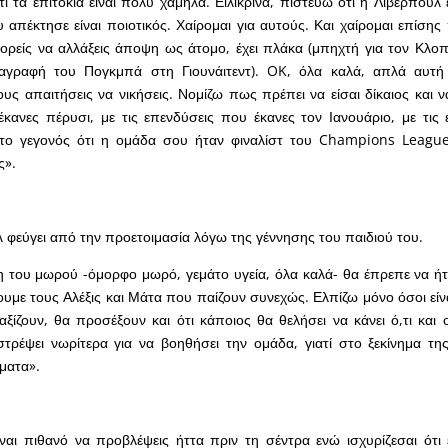
ί τα επιτόκια είναι πολύ χαμηλά. Ειλικρινά, πιστεύω ότι η Λίβερπουλ 
 απέκτησε είναι ποιοτικός. Χαίρομαι για αυτούς. Και χαίρομαι επίση
ορείς να αλλάξεις άποψη ως άτομο, έχει πλάκα (μπηχτή για τον Κλο
αγραφή του Πογκμπά στη Γιουνάιτεντ). OK, όλα καλά, απλά αυτή
υς απαιτήσεις να νικήσεις. Νομίζω πως πρέπει να είσαι δίκαιος και να
κανες πέρυσι, με τις επενδύσεις που έκανες τον Ιανουάριο, με τις
 το γεγονός ότι η ομάδα σου ήταν φιναλίστ του Champions League
ς».
 φεύγει από την προετοιμασία λόγω της γέννησης του παιδιού του.
 του μωρού -όμορφο μωρό, γεμάτο υγεία, όλα καλά- θα έπρεπε να ήτ
χουμε τους Αλέξις και Μάτα που παίζουν συνεχώς. Ελπίζω μόνο όσοι είν
 αξίζουν, θα προσέξουν και ότι κάποιος θα θελήσει να κάνει ό,τι και
τρέψει νωρίτερα για να βοηθήσει την ομάδα, γιατί στο ξεκίνημα της
ματα».
αι πιθανό να προβλέψεις ήττα πριν τη σέντρα ενώ ισχυρίζεσαι ότι 