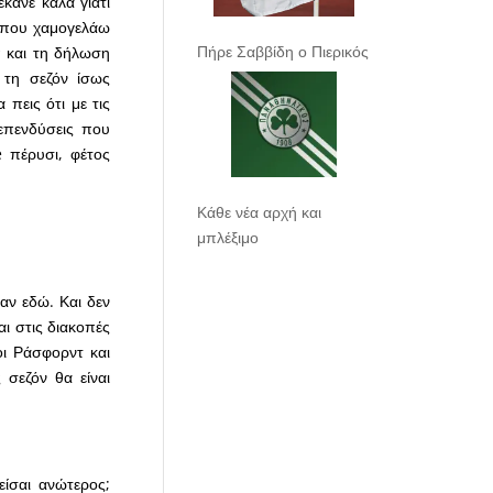
έκανε καλά γιατί
ς που χαμογελάω
Πήρε Σαββίδη ο Πιερικός
π και τη δήλωση
 τη σεζόν ίσως
 πεις ότι με τις
 επενδύσεις που
 πέρυσι, φέτος
Κάθε νέα αρχή και
μπλέξιμο
αν εδώ. Και δεν
αι στις διακοπές
 οι Ράσφορντ και
 σεζόν θα είναι
είσαι ανώτερος;