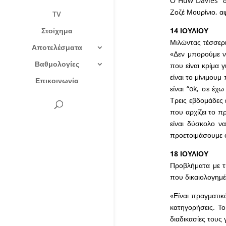
Ο Huw Davies “δ
Ζοζέ Μουρίνιο, α
TV
Στοίχημα
14 ΙΟΥΛΙΟΥ
Μιλώντας τέσσερι
Αποτελέσματα
«Δεν μπορούμε ν
Βαθμολογίες
που είναι κρίμα 
είναι το μίνιμου
Επικοινωνία
είναι “ok, σε έχ
Τρεις εβδομάδες ε
που αρχίζει το π
είναι δύσκολο ν
προετοιμάσουμε 
18 ΙΟΥΛΙΟΥ
Προβλήματα με τη
που δικαιολογημέ
«Είναι πραγματικά
κατηγορήσεις. Το
διαδικασίες τους 