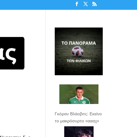
Γκόραν Βλάοβιτς: Εκείνο
το μακρόσυρτο «αααχ»