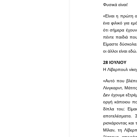
Φυσικά είναι!
«Είναι η πρώτη ο
ένα φιλικό για εμ
ότι σήμερα έχουν
πέντε παιδιά που
Είμαστε δύσκολα.
οι άλλοι είναι εδ
28 ΙΟΥΛΙΟΥ
Η Λίβερπουλ νίκη
«Αυτό που βλέπο
Λίνγκαρντ, Μάτιτς
Δεν έχουμε εξτρέμ
οργή κάποιου που
δίπλα του; Είμ
αποτελέσματα. 
ρισκάροντας και 
Μίλαν, τη Λίβερ
ζέσταμα, αποφάσι