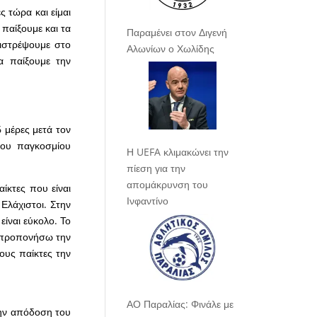
ς τώρα και είμαι
παίξουμε και τα
Παραμένει στον Διγενή
πιστρέψουμε στο
Αλωνίων ο Χωλίδης
α παίξουμε την
 μέρες μετά τον
του παγκοσμίου
Η UEFA κλιμακώνει την
πίεση για την
απομάκρυνση του
ίκτες που είναι
Ινφαντίνο
Ελάχιστοι. Στην
είναι εύκολο. Το
α προπονήσω την
ους παίκτες την
ΑΟ Παραλίας: Φινάλε με
την απόδοση του