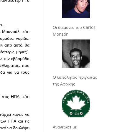
Μάντσεστερ Γ. ο
ει…
Οι δαίμονες του Carlos
 Μουντιάλ, κάτι
Monzón
ομάδες, νομίζω,
ριν από αυτό, θα
έσσερις μήνες”.
ίσω την εβδομάδα
ωταθλήματος, που
δα για να τους
Ο ξυπόλητος πρίγκιπας
της Αφρικής
 στις ΗΠΑ, κάτι
πάρχει κανείς να
των ΗΠΑ και τις
Ανανέωσε με
ντικό να δουλέψει