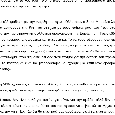
ιαβάζει” για το FourFourTwo το πώς πέρασε στην προετοιμασία της 
φού δεν κράτησε τίποτα κρυφό.
ς εβδομάδες πριν την έναρξη του πρωταθλήματος, ο Ζοσέ Μουρίνιο λέ
α αρχίσουμε την Premier League με τους παίκτες μας που ήταν στο
για την πιο σημαντική συλλογική διοργάνωση της Ευρώπης… Τρεις εβδ
μ που χρειάζονται σωματικά και πνευματικά. Το να τους φέρουμε πίσω π
ω για το πρώτο ματς της σεζόν, αλλά ίσως να μην σε έχω σε τρεις ή τ
ίναι το μίνιμουμ που χρειάζονται, κάτι που σημαίνει ότι δε θα είναι π
ρωτάθλημα, που σημαίνει ότι δεν είναι έτοιμοι για την έναρξη του πρ
α το καταλάβω ενώ θα μπορούσαμε να έχουμε μια επιπλέον εβδομά
όλους».
 visa έχουν ως συνέπεια ο Αλέξις Σάντσες να καθυστερήσει να πάει
να εξοργίζει έναν προπονητή που ήδη ανησυχεί για τις απουσίες.
 κακό. Δεν είναι καλό για αυτόν, για μένα, για την ομάδα, αλλά δεν υ
 κλαμπ κάνει την προσπάθεια του και πρέπει να σεβαστώ τις Αρχές 
για την visa. Ελπίζω ότι θα είναι μαζί μας αργότερα, γιατί θα είναι σημα