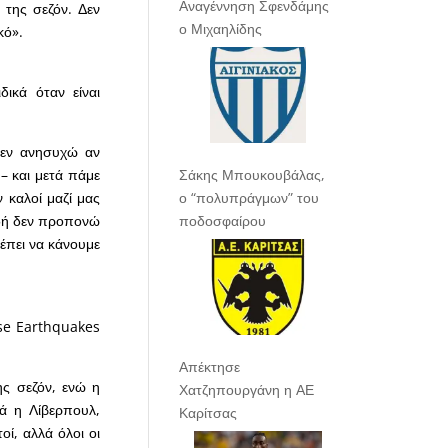
Αναγέννηση Σφενδάμης
 της σεζόν. Δεν
ο Μιχαηλίδης
κό».
δικά όταν είναι
Δεν ανησυχώ αν
Σάκης Μπουκουβάλας,
– και μετά πάμε
ο “πολυπράγμων” του
 καλοί μαζί μας
ποδοσφαίρου
ιδή δεν προπονώ
έπει να κάνουμε
ose Earthquakes
Απέκτησε
ης σεζόν, ενώ η
Χατζηπουργάνη η ΑΕ
τά η Λίβερπουλ,
Καρίτσας
οί, αλλά όλοι οι