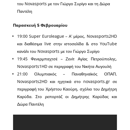
του Novasports με τον Γιώργο Συρίγο και τη Δώρα
Παντέλη
Παρασκευή 5 Φεβρουαρίου
19:00 Super Euroleague – A’ μέρος, Novasports2HD
και διαθέσιμα live στην ιστοσελίδα & στο YouTube
κανάλι του Novasports με τον Γιώργο Συρίγο
19:45 Φενερμπαχτσέ – Ζενίτ Αγίας Πετρούπολης,
Novasports1HD σε περιγραφή του Νικήτα Αυγουλή
21:00 Ολυμπιακός – Παναθηναϊκός ΟΠΑΠ,
Novasports2HD και ηχητικά στο novasports.gr σε
περιγραφή του Χρήστου Καούρη, σχόλιο του Δημήτρη
Καρύδα. Στο ρεπορτάζ οι Δημήτρης Καρύδας και
Δώρα Παντέλη