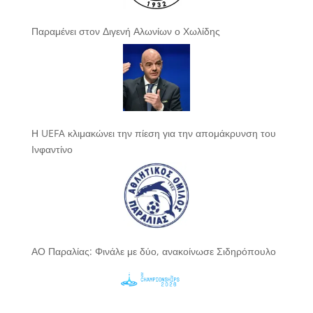
Παραμένει στον Διγενή Αλωνίων ο Χωλίδης
Η UEFA κλιμακώνει την πίεση για την απομάκρυνση του
Ινφαντίνο
ΑΟ Παραλίας: Φινάλε με δύο, ανακοίνωσε Σιδηρόπουλο