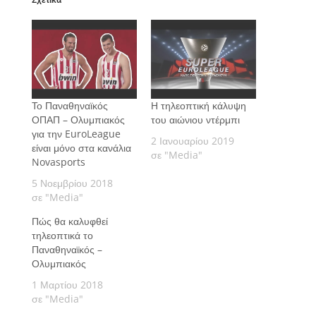
Το Παναθηναϊκός
Η τηλεοπτική κάλυψη
ΟΠΑΠ – Ολυμπιακός
του αιώνιου ντέρμπι
για την EuroLeague
2 Ιανουαρίου 2019
είναι μόνο στα κανάλια
σε "Media"
Novasports
5 Νοεμβρίου 2018
σε "Media"
Πώς θα καλυφθεί
τηλεοπτικά το
Παναθηναϊκός –
Ολυμπιακός
1 Μαρτίου 2018
σε "Media"