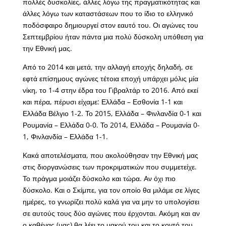
πολλές δυσκολίες, άλλες λόγω της πραγματικότητας και
άλλες λόγω των καταστάσεων που το ίδιο το ελληνικό
ποδόσφαιρο δημιουργεί στον εαυτό του. Οι αγώνες του
Σεπτεμβρίου ήταν πάντα μια πολύ δύσκολη υπόθεση για
την Εθνική μας.
Από το 2014 και μετά, την αλλαγή εποχής δηλαδή, σε
εφτά επίσημους αγώνες τέτοια εποχή υπάρχει μόλις μία
νίκη, το 1-4 στην έδρα του Γιβραλτάρ το 2016. Από εκεί
και πέρα, πέρυσι είχαμε: Ελλάδα – Εσθονία 1-1 και
Ελλάδα Βέλγιο 1-2. Το 2015, Ελλάδα – Φινλανδία 0-1 και
Ρουμανία – Ελλάδα 0-0. Το 2014, Ελλάδα – Ρουμανία 0-
1, Φινλανδία – Ελλάδα 1-1.
Κακά αποτελέσματα, που ακολούθησαν την Εθνική μας
στις διοργανώσεις των προκριματικών που συμμετείχε.
Το πράγμα μοιάζει δύσκολο και τώρα. Αν όχι πιο
δύσκολο. Και ο Σκίμπε, για τον οποίο θα μιλάμε σε λίγες
ημέρες, το γνωρίζει πολύ καλά για να μην το υπολογίσει
σε αυτούς τους δύο αγώνες που έρχονται. Ακόμη και αν
ο καθένας (μας) θα λέει το μακρύ του και το κοντό του…