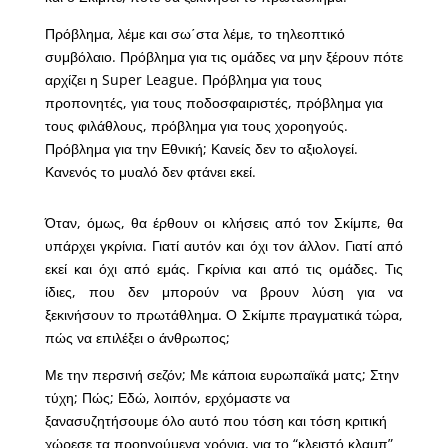
Πρόβλημα, λέμε και σω΄στα λέμε, το τηλεοπτικό
συμβόλαιο. Πρόβλημα για τις ομάδες να μην ξέρουν πότε
αρχίζει η Super League. Πρόβλημα για τους
προπονητές, για τους ποδοσφαιριστές, πρόβλημα για
τους φιλάθλους, πρόβλημα για τους χοροηγούς.
Πρόβλημα για την Εθνική; Κανείς δεν το αξιολογεί.
Κανενός το μυαλό δεν φτάνει εκεί.
Όταν, όμως, θα έρθουν οι κλήσεις από τον Σκίμπε, θα
υπάρχει γκρίνια. Γιατί αυτόν και όχι τον άλλον. Γιατί από
εκεί και όχι από εμάς. Γκρίνια και από τις ομάδες. Τις
ίδιες, που δεν μπορούν να βρουν λύση για να
ξεκινήσουν το πρωτάθλημα. Ο Σκίμπε πραγματικά τώρα,
πώς να επιλέξει ο άνθρωπος;
Με την περσινή σεζόν; Με κάποια ευρωπαϊκά ματς; Στην
τύχη; Πώς; Εδώ, λοιπόν, ερχόμαστε να
ξανασυζητήσουμε όλο αυτό που τόση και τόση κριτική
χώρεσε τα προηγούμενα χρόνια, για το “κλειστό κλαμπ”