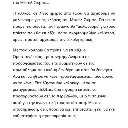
του Μίκαελ Σκίμπε…
Ή αλλιώς, σε λίγες ημέρες από τώρα θα αρχίσουμε να
μαλώνουμε για τις κλήσεις του Μίκαελ Σκίμπε. Για να το
πούμε πιο σωστά, τον Γερμανό θα “μαλώνουμε” για τους
παίκτες που θα επιλέξει. Ας το σκεφτούμε λίγο καλύτερα,
όμως, προτού αρχίσουμε την εύκολη κριτική.
Με ποια κριτήρια θα πρέπει να επιλέξει ο
Ομοσπονδιακός προπονητής; Ανάμεσα σε
ποδοσφαιριστές που είτε συμμετέχουν σε ένα
πρωτάθλημα που ακόμη δεν ξέρουμε πότε θα ξεκινήσει.
Άρα και να ήθελε να κάνει προσθαφαιρέσεις, πώς άραγε
να το κάνει. Είτε έζησαν ένα καλοκαίρι μέσα σε
μεταγραφικές εξελίξεις, άρα σίγουρα έπρεπε να
προσαρμοστούν σε νέο περιβάλλον, με ό,τι σημαίνει
αυτό για την αγωνιστική τους κατάσταση. Με την
υποσημείωση, ότι μπορεί να έχει επηρεαστεί ή και να έχει
καθυστερήσει η προετοιμασία τους.