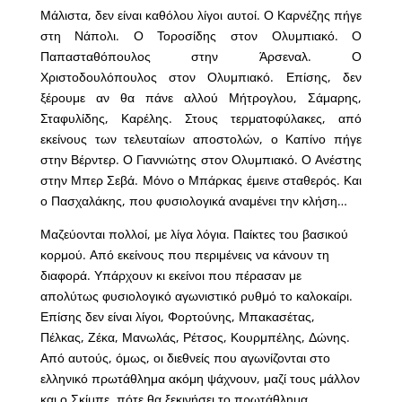
Μάλιστα, δεν είναι καθόλου λίγοι αυτοί. Ο Καρνέζης πήγε
στη Νάπολι. Ο Τοροσίδης στον Ολυμπιακό. Ο
Παπασταθόπουλος στην Άρσεναλ. Ο
Χριστοδουλόπουλος στον Ολυμπιακό. Επίσης, δεν
ξέρουμε αν θα πάνε αλλού Μήτρογλου, Σάμαρης,
Σταφυλίδης, Καρέλης. Στους τερματοφύλακες, από
εκείνους των τελευταίων αποστολών, ο Καπίνο πήγε
στην Βέρντερ. Ο Γιαννιώτης στον Ολυμπιακό. Ο Ανέστης
στην Μπερ Σεβά. Μόνο ο Μπάρκας έμεινε σταθερός. Και
ο Πασχαλάκης, που φυσιολογικά αναμένει την κλήση…
Μαζεύονται πολλοί, με λίγα λόγια. Παίκτες του βασικού
κορμού. Από εκείνους που περιμένεις να κάνουν τη
διαφορά. Υπάρχουν κι εκείνοι που πέρασαν με
απολύτως φυσιολογικό αγωνιστικό ρυθμό το καλοκαίρι.
Επίσης δεν είναι λίγοι, Φορτούνης, Μπακασέτας,
Πέλκας, Ζέκα, Μανωλάς, Ρέτσος, Κουρμπέλης, Δώνης.
Από αυτούς, όμως, οι διεθνείς που αγωνίζονται στο
ελληνικό πρωτάθλημα ακόμη ψάχνουν, μαζί τους μάλλον
και ο Σκίμπε, πότε θα ξεκινήσει το πρωτάθλημα.