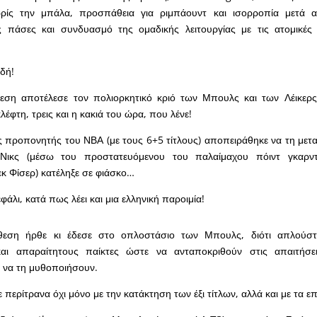
ρίς την μπάλα, προσπάθεια για ριμπάουντ και ισορροπία μετά 
ς πάσες και συνδυασμό της ομαδικής λειτουργίας με τις ατομικές 
αδή!
θεση αποτέλεσε τον πολιορκητικό κριό των Μπουλς και των Λέικερς
λέφτη, τρεις και η κακιά του ώρα, που λένε!
 προπονητής του ΝΒΑ (με τους 6+5 τίτλους) αποπειράθηκε να τη μετ
Νικς (μέσω του προστατευόμενου του παλαίμαχου πόιντ γκαρν
κ Φίσερ) κατέληξε σε φιάσκο…
φάλι, κατά πως λέει και μια ελληνική παροιμία!
ίθεση ήρθε κι έδεσε στο οπλοστάσιο των Μπουλς, διότι απλούστ
και απαραίτητους παίκτες ώστε να ανταποκριθούν στις απαιτήσε
 να τη μυθοποιήσουν.
 περίτρανα όχι μόνο με την κατάκτηση των έξι τίτλων, αλλά και με τα ε