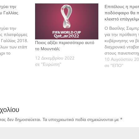
χύει την
Επιτέλους η προ
υ Γαλλίας
ποδόσφαιρο θα πά
κλειστό επάγγελμ
χύει την
Ο Βασίλης Σαμπρ
ις πλατφόρμες
για την πρόθεση 
 Γαλλίας 2018.
κυβέρνησης να βά
Ποιος αξίζει περισσότερο αυτό
λων των ετάπ
διαχρονικό νταβατ
το Μουντιάλ;
ρι το
στους πανεπιστη
12 Δεκεμβρίου 2022
ε όλες τις
προπονητές και γ
10 Αυγούστου 2
σε "Ευρώπη"
να ασχοληθεί ο Β
σε "ΕΠΟ"
μένων 25
με το καθεστώς λε
κού
επιλογής μαθητώ
ς περισσότερες
προπονητών της
ές.
χολίου
σας δεν δημοσιεύεται.
Τα υποχρεωτικά πεδία σημειώνονται με
*