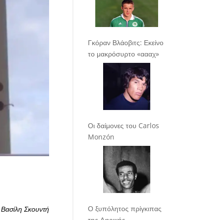
Γκόραν Βλάοβιτς: Εκείνο
το μακρόσυρτο «αααχ»
Οι δαίμονες του Carlos
Monzón
Ο ξυπόλητος πρίγκιπας
 Βασίλη Σκουντή
της Αφρικής