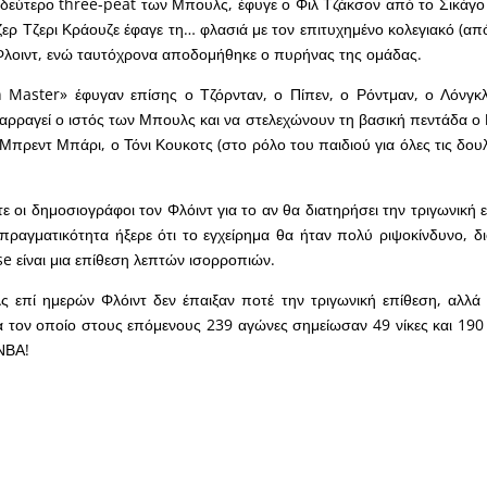
 δεύτερο three-peat των Μπουλς, έφυγε ο Φιλ Τζάκσον από το Σικάγο 
ζερ Τζερι Κράουζε έφαγε τη… φλασιά με τον επιτυχημένο κολεγιακό (από
Φλοιντ, ενώ ταυτόχρονα αποδομήθηκε ο πυρήνας της ομάδας.
n Master» έφυγαν επίσης ο Τζόρνταν, ο Πίπεν, ο Ρόντμαν, ο Λόνγκλ
αρραγεί ο ιστός των Μπουλς και να στελεχώνουν τη βασική πεντάδα ο
Μπρεντ Μπάρι, ο Τόνι Κουκοτς (στο ρόλο του παιδιού για όλες τις δουλ
ε οι δημοσιογράφοι τον Φλόιντ για το αν θα διατηρήσει την τριγωνική 
πραγματικότητα ήξερε ότι το εγχείρημα θα ήταν πολύ ριψοκίνδυνο, δι
se είναι μια επίθεση λεπτών ισορροπιών.
ς επί ημερών Φλόιντ δεν έπαιξαν ποτέ την τριγωνική επίθεση, αλλά
α τον οποίο στους επόμενους 239 αγώνες σημείωσαν 49 νίκες και 190 ή
ΝΒΑ!