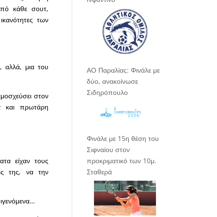
από κάθε σουτ,
ικανότητες των
, αλλά, μια του
ΑΟ Παραλίας: Φινάλε με
δύο, ανακοίνωσε
Σιδηρόπουλο
αμοσχεύσει στον
τ και πρωτάρη
Φινάλε με 15η θέση του
Σιφναίου στον
ατα είχαν τους
προκριματικό των 10μ.
ις της, να την
Σταθερά
πιγενόμενα…