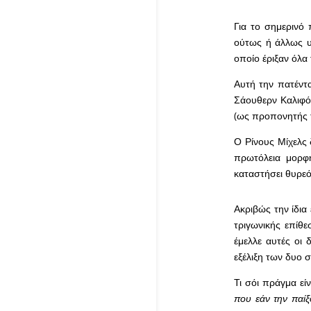
Για το σημερινό
ούτως ή άλλως υ
οποίο έριξαν όλα
Αυτή την πατέντ
Σάουθερν Καλιφόρ
(ως προπονητής τ
Ο Ρίνους Μίχελς 
πρωτόλεια μορφ
καταστήσει θυρεό
Ακριβώς την ίδια
τριγωνικής επίθ
έμελλε αυτές οι 
εξέλιξη των δυο 
Τι σόι πράγμα εί
που εάν την παί