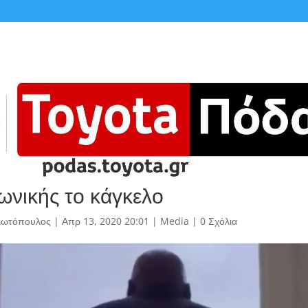
γωνικής το κάγκελο
γιωτόπουλος
|
Απρ 13, 2020 20:01
|
Media
|
0 Σχόλια