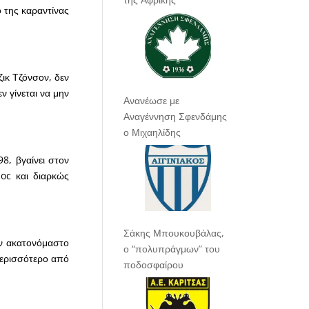
 της καραντίνας
ζικ Τζόνσον, δεν
 γίνεται να μην
Ανανέωσε με
Αναγέννηση Σφενδάμης
ο Μιχαηλίδης
8, βγαίνει στον
oc και διαρκώς
Σάκης Μπουκουβάλας,
ον ακατονόμαστο
ο “πολυπράγμων” του
περισσότερο από
ποδοσφαίρου