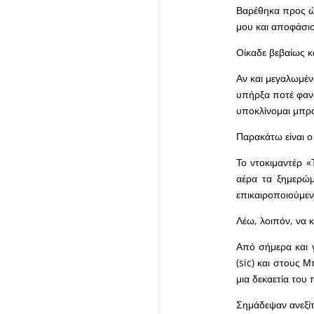
Βαρέθηκα προς ώρ
μου και αποφάσι
Οίκαδε βεβαίως κα
Αν και μεγαλωμένο
υπήρξα ποτέ φανα
υποκλίνομαι μπρ
Παρακάτω είναι ο
Το ντοκιμαντέρ «
αέρα τα ξημερώμ
επικαιροποιούμεν
Λέω, λοιπόν, να κ
Από σήμερα και 
(sic) και στους 
μια δεκαετία το
Σημάδεψαν ανεξίτ