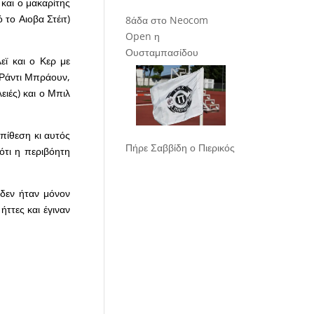
και ο μακαρίτης
 το Αιοβα Στέιτ)
8άδα στο Neocom
Open η
Ουσταμπασίδου
εϊ και ο Κερ με
 Ράντι Μπράουν,
ειές) και ο Μπιλ
επίθεση κι αυτός
Πήρε Σαββίδη ο Πιερικός
ότι η περιβόητη
 δεν ήταν μόνον
ττες και έγιναν