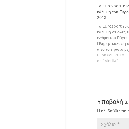
Το Eurosport ενισ
κάλυψη του Γύρο
2018
Το Eurosport ενισ
κάλυψη σε όλες τ
ενόψει του Γύρου
Πλήρης κάλυψη ό
από το πρώτο μέχ
τελευταίο λεπτό σ
6 Ιουλίου 2018
πλατφόρμες,
σε "Media"
συμπεριλαμβανο
ωρών αποκλειστι
περιεχομένου στι
ευρωπαϊκές αγορ
Υποβολή Σ
Η ηλ. διεύθυνση 