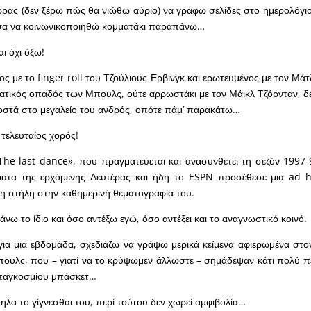
ας (δεν ξέρω πώς θα νιώθω αύριο) να γράφω σελίδες στο ημερολόγιο
σα να κοινωνικοποιηθώ κομματάκι παραπάνω…
ι όχι όξω!
ς με το finger roll του Τζούλιους Ερβινγκ και ερωτευμένος με τον Μάτ
τικός οπαδός των Μπουλς, ούτε αρρωστάκι με τον Μάικλ Τζόρνταν, δεν
οστά στο μεγαλείο του ανδρός, οπότε πάμ’ παρακάτω…
 τελευταίος χορός!
Τhe last dance», που πραγματεύεται και ανασυνθέτει τη σεζόν 1997-9
ατα της ερχόμενης Δευτέρας και ήδη το ESPN προσέθεσε μια ad h
η στήλη στην καθημερινή θεματογραφία του.
άνω το ίδιο και όσο αντέξω εγώ, όσο αντέξει και το αναγνωστικό κοινό.
για μια εβδομάδα, σχεδιάζω να γράψω μερικά κείμενα αφιερωμένα στ
Μπουλς, που – γιατί να το κρύψωμεν άλλωστε – σημάδεψαν κάτι πολύ 
υ παγκοσμίου μπάσκετ…
ηλα το γίγνεσθαι του, περί τούτου δεν χωρεί αμφιβολία…