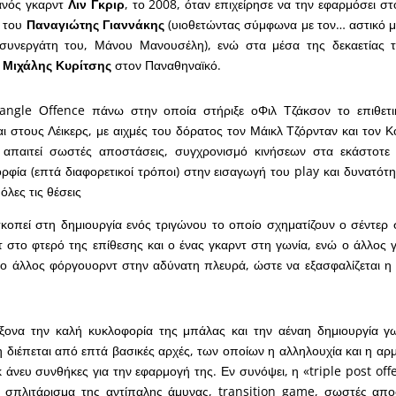
ανός γκαρντ
Λιν Γκριρ
, το 2008, όταν επιχείρησε να την εφαρμόσει σ
ς του
Παναγιώτης Γιαννάκης
(υιοθετώντας σύμφωνα με τον… αστικό 
συνεργάτη του, Μάνου Μανουσέλη), ενώ στα μέσα της δεκαετίας το
Μιχάλης Κυρίτσης
στον Παναθηναϊκό.
angle Οffence πάνω στην οποία στήριξε οΦιλ Τζάκσον το επιθετικ
 στους Λέικερς, με αιχμές του δόρατος τον Μάικλ Τζόρνταν και τον 
 απαιτεί σωστές αποστάσεις, συγχρονισμό κινήσεων στα εκάστοτε 
ορφία (επτά διαφορετικοί τρόποι) στην εισαγωγή του play και δυνατότ
όλες τις θέσεις
οπεί στη δημιουργία ενός τριγώνου το οποίο σχηματίζουν ο σέντερ 
στο φτερό της επίθεσης και ο ένας γκαρντ στη γωνία, ενώ ο άλλος γ
 ο άλλος φόργουορντ στην αδύνατη πλευρά, ώστε να εξασφαλίζεται η
ξονα την καλή κυκλοφορία της μπάλας και την αέναη δημιουργία γ
η διέπεται από επτά βασικές αρχές, των οποίων η αλληλουχία και η αρ
κ άνευ συνθήκες για την εφαρμογή της. Εν συνόψει, η «triple post off
ο σπλιτάρισμα της αντίπαλης άμυνας, transition game, σωστές απο