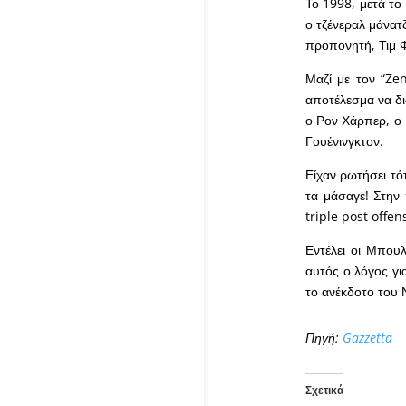
Το 1998, μετά το
ο τζένεραλ μάνατ
προπονητή, Τιμ 
Μαζί με τον “Ze
αποτέλεσμα να δι
ο Ρον Χάρπερ, ο 
Γουένινγκτον.
Είχαν ρωτήσει τότ
τα μάσαγε! Στην 
triple post offen
Εντέλει οι Μπουλ
αυτός ο λόγος γι
το ανέκδοτο του 
Πηγή:
Gazzetta
Σχετικά