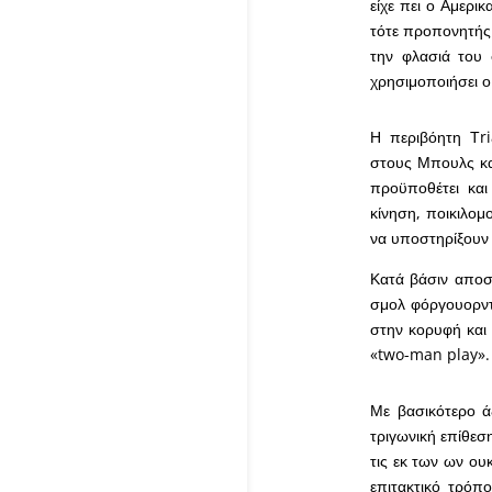
είχε πει ο Αμερικ
τότε προπονητή
την φλασιά του 
χρησιμοποιήσει ο
Η περιβόητη Τri
στους Μπουλς και
προϋποθέτει και
κίνηση, ποικιλομ
να υποστηρίξουν 
Κατά βάσιν αποσκ
σμολ φόργουορντ 
στην κορυφή και
«two-man play».
Με βασικότερο ά
τριγωνική επίθεσ
τις εκ των ων ου
επιτακτικό τρόπ