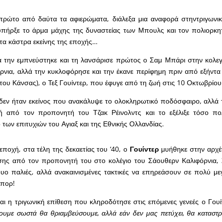
 πρώτο από δαύτα τα αφιερώματα, διάλεξα μια αναφορά στηντριγωνι
πήρξε το άρμα μάχης της δυναστείας των Μπουλς και τον πολιορκητ
 τα κάστρα εκείνης της εποχής…
α την εμπνεύστηκε και τη λανσάρισε πρώτος ο Σαμ Μπάρι στην κολε
νια, αλλά την κυκλοφόρησε και την έκανε περίφημη πριν από εξήντα 
ου Κάνσας), ο Τεξ Γουίντερ, που έφυγε από τη ζωή στις 10 Οκτωβρίο
δεν ήταν εκείνος που ανακάλυψε το ολοκληρωτικό ποδόσφαιρο, αλλά 
ή από τον προπονητή του Τζακ Ρέινολντς και το εξέλιξε τόσο π
 των επιτυχιών του Αγιαξ και της Εθνικής Ολλανδίας.
 εποχή, στα τέλη της δεκαετίας του ‘40, ο
Γουίντερ
μυήθηκε στην αρχέ
εσης από τον προπονητή του στο κολέγιο του Σάουθερν Καλιφόρνια,
δυο παλιές, αλλά ανακαινισμένες τακτικές να επηρεάσουν σε πολύ μ
σπορ!
ναι η τριγωνική επίθεση που κληροδότησε στις επόμενες γενεές ο Γουί
ξουμε σωστά θα θριαμβεύσουμε, αλλά εάν δεν μας πετύχει, θα καταστ