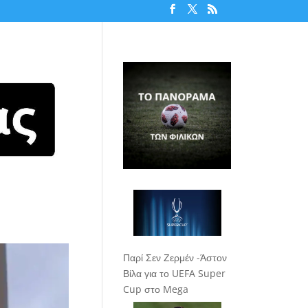
Παρί Σεν Ζερμέν -Άστον
Βίλα για το UEFA Super
Cup στο Mega