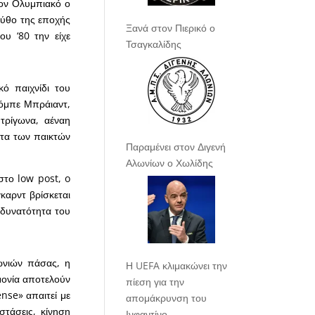
τον Ολυμπιακό ο
μύθο της εποχής
Ξανά στον Πιερικό ο
υ ‘80 την είχε
Τσαγκαλίδης
ό παιχνίδι του
Κόμπε Μπράιαντ,
τρίγωνα, αέναη
ητα των παικτών
Παραμένει στον Διγενή
Αλωνίων ο Χωλίδης
στο low post, o
καρντ βρίσκεται
 δυνατότητα του
ωνιών πάσας, η
Η UEFA κλιμακώνει την
μονία αποτελούν
πίεση για την
ense» απαιτεί με
απομάκρυνση του
στάσεις, κίνηση
Ινφαντίνο