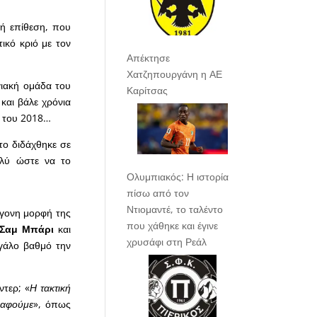
κή επίθεση, που
ικό κριό με τον
Απέκτησε
Χατζηπουργάνη η ΑΕ
γιακή ομάδα του
Καρίτσας
και βάλε χρόνια
υ του 2018…
το διδάχθηκε σε
ολύ ώστε να το
Ολυμπιακός: Η ιστορία
πίσω από τον
Ντιομαντέ, το ταλέντο
γονη μορφή της
που χάθηκε και έγινε
Σαμ Μπάρι
και
χρυσάφι στη Ρεάλ
εγάλο βαθμό την
ντερ; «
Η τακτική
ραφούμε
», όπως