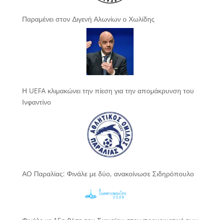
Παραμένει στον Διγενή Αλωνίων ο Χωλίδης
Η UEFA κλιμακώνει την πίεση για την απομάκρυνση του
Ινφαντίνο
ΑΟ Παραλίας: Φινάλε με δύο, ανακοίνωσε Σιδηρόπουλο