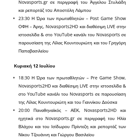
Novasports.gr σε περιγραφή του Άγγελου Στυλιάδη
και ρεπορτάζ τou Αποστόλη Λάμπου
23:30 Η Ώρα των πρωταθλητών – Post Game Show
ΟΦΗ – Άρης, Novasports2HD και διαθέσιμη LIVE στην
ιστοσελίδα & στο YouTube κανάλι του Novasports σε
παρουσίαση της Λίλας Κουντουριώτη και του Γρηγόρη
Παπαβασιλείου
Κυριακή 12 Ιουλίου
18:30 Η Ώρα των πρωταθλητών – Pre Game Show,
Novasports2HD και διαθέσιμη LIVE στην ιστοσελίδα &
στο YouTube κανάλι του Novasports σε παρουσίαση
της Λίλας Κουντουριώτη και του Γιαννίκου Δούσκα
20:00 Παναθηναϊκός – ΑΕΚ, Novasports2HD και
ηχητικά στο Novasports.gr σε περιγραφή του Ηλία
Βλάχου και του Ισίδωρου Πρίντεζη και ρεπορτάζ των
Νίκου Τζουάννη και Γιώργου Βασιλείου