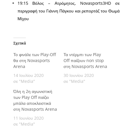
19:15 Βόλος – Ατρόμητος, Novasports3HD σε
περιγραφή του Γιάννη Πάγκου και ρεπορτάζ του Θωμά
Μίχου
Σχετικά
Το φινάλε των Play-Off
Τα ντέρμπι των Play
θα στη Novasports
Off παίζουν non stop
Arena
στη Novasports Arena
14 Ιουλίου 2020
30 Ιουνίου 2020
σε "Media"
σε "Media"
Όλη η 2η αγωνιστική
των Play Off παίζει
μπάλα αποκλειστικά
στη Novasports Arena
11 Ιουνίου 2020
σε "Media"