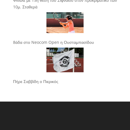
Φινάλε με 15η θέση του Σιφναίου στον προκριματικό των
10μ. Σταθερά
8άδα στο Neocom Open η Ουσταμπασίδου
Πήρε Σαββίδη ο Πιερικός