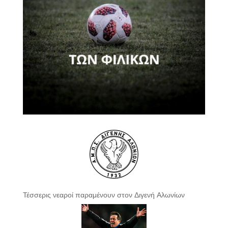
Τέσσερις νεαροί παραμένουν στον Διγενή Αλωνίων