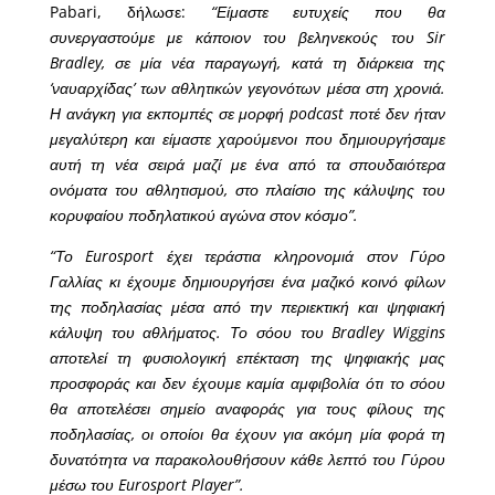
Pabari, δήλωσε:
“Είμαστε ευτυχείς που θα
συνεργαστούμε με κάποιον του βεληνεκούς του Sir
Bradley, σε μία νέα παραγωγή, κατά τη διάρκεια της
‘ναυαρχίδας’ των αθλητικών γεγονότων μέσα στη χρονιά.
Η ανάγκη για εκπομπές σε μορφή podcast ποτέ δεν ήταν
μεγαλύτερη και είμαστε χαρούμενοι που δημιουργήσαμε
αυτή τη νέα σειρά μαζί με ένα από τα σπουδαιότερα
ονόματα του αθλητισμού, στο πλαίσιο της κάλυψης του
κορυφαίου ποδηλατικού αγώνα στον κόσμο”.
“Το Eurosport έχει τεράστια κληρονομιά στον Γύρο
Γαλλίας κι έχουμε δημιουργήσει ένα μαζικό κοινό φίλων
της ποδηλασίας μέσα από την περιεκτική και ψηφιακή
κάλυψη του αθλήματος. Το σόου του Bradley Wiggins
αποτελεί τη φυσιολογική επέκταση της ψηφιακής μας
προσφοράς και δεν έχουμε καμία αμφιβολία ότι το σόου
θα αποτελέσει σημείο αναφοράς για τους φίλους της
ποδηλασίας, οι οποίοι θα έχουν για ακόμη μία φορά τη
δυνατότητα να παρακολουθήσουν κάθε λεπτό του Γύρου
μέσω του Eurosport Player”.