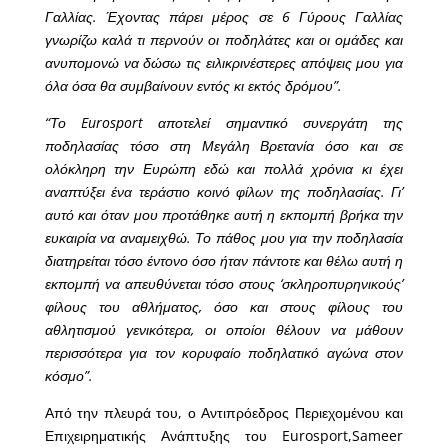
Γαλλίας. Έχοντας πάρει μέρος σε 6 Γύρους Γαλλίας
γνωρίζω καλά τι περνούν οι ποδηλάτες και οι ομάδες και
ανυπομονώ να δώσω τις ειλικρινέστερες απόψεις μου για
όλα όσα θα συμβαίνουν εντός κι εκτός δρόμου”.
“Το Eurosport αποτελεί σημαντικό συνεργάτη της
ποδηλασίας τόσο στη Μεγάλη Βρετανία όσο και σε
ολόκληρη την Ευρώπη εδώ και πολλά χρόνια κι έχει
αναπτύξει ένα τεράστιο κοινό φίλων της ποδηλασίας. Γι’
αυτό και όταν μου προτάθηκε αυτή η εκπομπή βρήκα την
ευκαιρία να αναμειχθώ. Το πάθος μου για την ποδηλασία
διατηρείται τόσο έντονο όσο ήταν πάντοτε και θέλω αυτή η
εκπομπή να απευθύνεται τόσο στους ‘σκληροπυρηνικούς’
φίλους του αθλήματος, όσο και στους φίλους του
αθλητισμού γενικότερα, οι οποίοι θέλουν να μάθουν
περισσότερα για τον κορυφαίο ποδηλατικό αγώνα στον
κόσμο”.
Από την πλευρά του, ο Αντιπρόεδρος Περιεχομένου και
Επιχειρηματικής Ανάπτυξης του Eurosport,Sameer