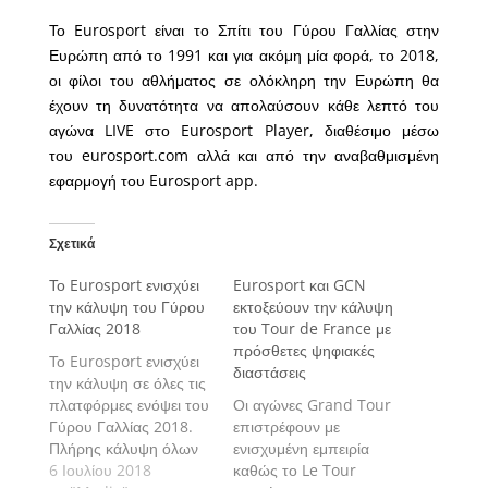
Το Eurosport είναι το Σπίτι του Γύρου Γαλλίας στην
Ευρώπη από το 1991 και για ακόμη μία φορά, το 2018,
οι φίλοι του αθλήματος σε ολόκληρη την Ευρώπη θα
έχουν τη δυνατότητα να απολαύσουν κάθε λεπτό του
αγώνα LIVE στο Eurosport Player, διαθέσιμο μέσω
του eurosport.com αλλά και από την αναβαθμισμένη
εφαρμογή του Eurosport app.
Σχετικά
Το Eurosport ενισχύει
Eurosport και GCN
την κάλυψη του Γύρου
εκτοξεύουν την κάλυψη
Γαλλίας 2018
του Tour de France με
πρόσθετες ψηφιακές
Το Eurosport ενισχύει
διαστάσεις
την κάλυψη σε όλες τις
πλατφόρμες ενόψει του
Οι αγώνες Grand Tour
Γύρου Γαλλίας 2018.
επιστρέφουν με
Πλήρης κάλυψη όλων
ενισχυμένη εμπειρία
των ετάπ από το
6 Ιουλίου 2018
καθώς το Le Tour