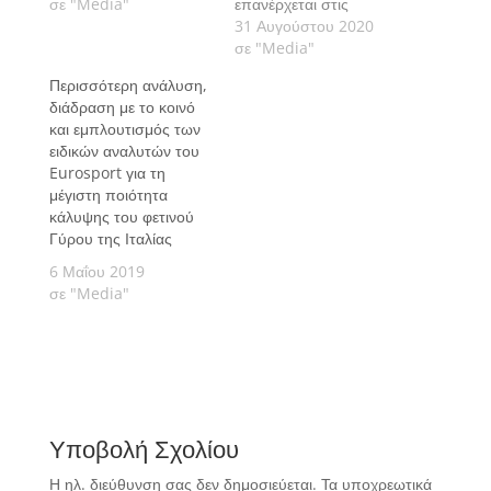
πρώτο μέχρι το
σε "Media"
επανέρχεται στις
τελευταίο λεπτό σε
οθόνες. Οι τηλεθεατές
31 Αυγούστου 2020
όλες τις πλατφόρμες,
μπορούν να
σε "Media"
συμπεριλαμβανομένων
παρακολουθούν το
Περισσότερη ανάλυση,
25 ωρών
κάθε λεπτό του κάθε
διάδραση με το κοινό
αποκλειστικού
ετάπ μέσα από τις
και εμπλουτισμός των
περιεχομένου στις
παγκοσμίου επιπέδου
ειδικών αναλυτών του
περισσότερες
ψηφιακές πλατφόρμες
Eurosport για τη
ευρωπαϊκές αγορές.
του Eurosport και του
μέγιστη ποιότητα
GCN. Η κορυφαία
κάλυψης του φετινού
ομάδα ειδικών θα
Γύρου της Ιταλίας
χαρίσει εμπειρίες δίχως
προηγούμενο στους
6 Μαΐου 2019
φίλους της…
σε "Media"
Υποβολή Σχολίου
Η ηλ. διεύθυνση σας δεν δημοσιεύεται.
Τα υποχρεωτικά