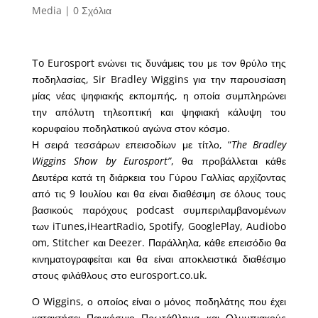
Media
|
0 Σχόλια
Τo Eurosport ενώνει τις δυνάμεις του με τον θρύλο της
ποδηλασίας, Sir Bradley Wiggins για την παρουσίαση
μίας νέας ψηφιακής εκπομπής, η οποία συμπληρώνει
την απόλυτη τηλεοπτική και ψηφιακή κάλυψη του
κορυφαίου ποδηλατικού αγώνα στον κόσμο.
Η σειρά τεσσάρων επεισοδίων με τίτλο, “
The Bradley
Wiggins Show by Eurosport”
, θα προβάλλεται κάθε
Δευτέρα κατά τη διάρκεια του Γύρου Γαλλίας αρχίζοντας
από τις 9 Ιουλίου και θα είναι διαθέσιμη σε όλους τους
βασικούς παρόχους podcast συμπεριλαμβανομένων
των iTunes,iHeartRadio, Spotify, GooglePlay, Audiobo
om, Stitcher και Deezer. Παράλληλα, κάθε επεισόδιο θα
κινηματογραφείται και θα είναι αποκλειστικά διαθέσιμο
στους φιλάθλους στο eurosport.co.uk.
Ο Wiggins, ο οποίος είναι ο μόνος ποδηλάτης που έχει
κατακτήσει Παγκόσμιο Πρωτάθλημα και Ολυμπιακούς