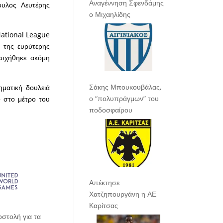
Αναγέννηση Σφενδάμης
ουλος Λευτέρης
ο Μιχαηλίδης
National League
ι της ευρύτερης
ευχήθηκε ακόμη
Σάκης Μπουκουβάλας,
ηματική δουλειά
ο “πολυπράγμων” του
 στο μέτρο του
ποδοσφαίρου
.
Απέκτησε
Χατζηπουργάνη η ΑΕ
Καρίτσας
στολή για τα