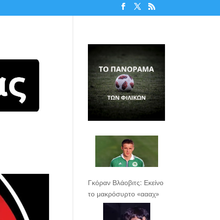
Γκόραν Βλάοβιτς: Εκείνο
το μακρόσυρτο «αααχ»