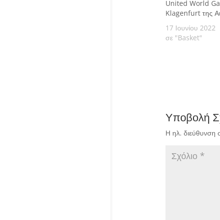
United World G
Klagenfurt της Α
17 Ιουνίου 2022
σε "Basket"
Υποβολή Σ
Η ηλ. διεύθυνση 