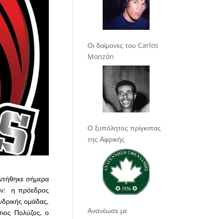
Οι δαίμονες του Carlos
Monzón
Ο ξυπόλητος πρίγκιπας
της Αφρικής
ντήθηκε σήμερα
αν: η πρόεδρος
νδρικής ομάδας,
Ανανέωσε με
ιος Πολύζος, ο