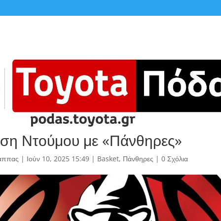
ση Ντούμου με «Πάνθηρες»
άππας
|
Ιούν 10, 2025 15:49
|
Basket
,
Πάνθηρες
|
0 Σχόλια