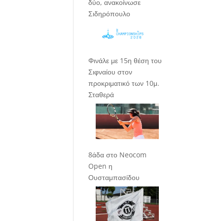
δύο, ανακοίνωσε
Σιδηρόπουλο
Φινάλε με 15η θέση του
Σιφναίου στον
προκριματικό των 10μ.
Σταθερά
8άδα στο Neocom
Open η
Ουσταμπασίδου