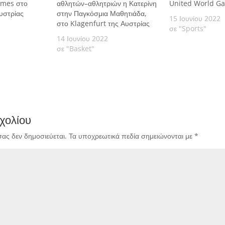
ames στο
αθλητών–αθλητριών η Κατερίνη
United World G
υστρίας
στην Παγκόσμια Μαθητιάδα,
15 Ιουνίου 2022
στο Klagenfurt της Αυστρίας
σε "Sports"
14 Ιουνίου 2022
σε "Basket"
χολίου
σας δεν δημοσιεύεται.
Τα υποχρεωτικά πεδία σημειώνονται με
*