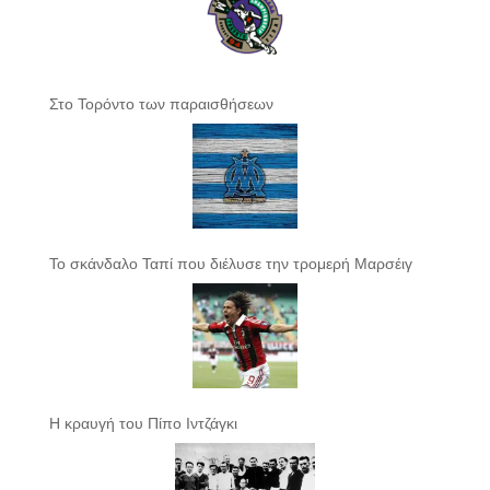
Στο Τορόντο των παραισθήσεων
Το σκάνδαλο Ταπί που διέλυσε την τρομερή Μαρσέιγ
Η κραυγή του Πίπο Ιντζάγκι