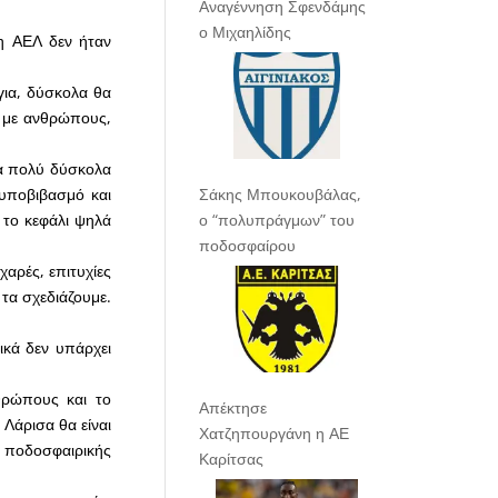
Αναγέννηση Σφενδάμης
ο Μιχαηλίδης
 η ΑΕΛ δεν ήταν
για, δύσκολα θα
ν με ανθρώπους,
ρα πολύ δύσκολα
 υποβιβασμό και
Σάκης Μπουκουβάλας,
 το κεφάλι ψηλά
ο “πολυπράγμων” του
ποδοσφαίρου
χαρές, επιτυχίες
τα σχεδιάζουμε.
ικά δεν υπάρχει
θρώπους και το
Απέκτησε
 Λάρισα θα είναι
Χατζηπουργάνη η ΑΕ
ς ποδοσφαιρικής
Καρίτσας