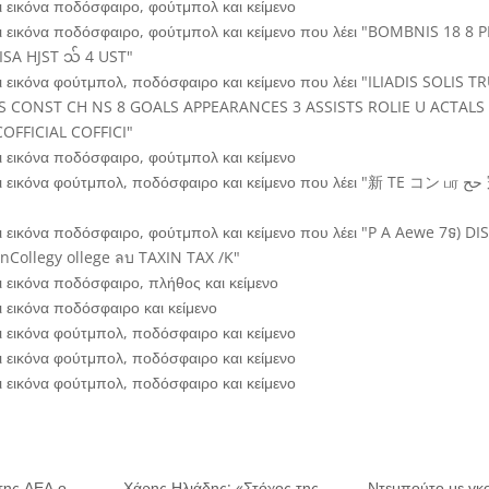
της ΑΕΛ ο
Χάρης Ηλιάδης: «Στόχος της
Ντεμπούτο με γκο