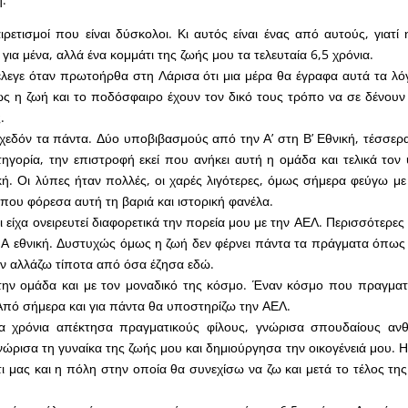
ετισμοί που είναι δύσκολοι. Κι αυτός είναι ένας από αυτούς, γιατί
ια μένα, αλλά ένα κομμάτι της ζωής μου τα τελευταία 6,5 χρόνια.
λεγε όταν πρωτοήρθα στη Λάρισα ότι μια μέρα θα έγραφα αυτά τα λό
ως η ζωή και το ποδόσφαιρο έχουν τον δικό τους τρόπο να σε δένου
.
χεδόν τα πάντα. Δύο υποβιβασμούς από την Α’ στη Β’ Εθνική, τέσσε
τηγορία, την επιστροφή εκεί που ανήκει αυτή η ομάδα και τελικά τον
κή. Οι λύπες ήταν πολλές, οι χαρές λιγότερες, όμως σήμερα φεύγω με
 που φόρεσα αυτή τη βαριά και ιστορική φανέλα.
τι είχα ονειρευτεί διαφορετικά την πορεία μου με την ΑΕΛ. Περισσότερες 
 Α εθνική. Δυστυχώς όμως η ζωή δεν φέρνει πάντα τα πράγματα όπως 
εν αλλάζω τίποτα από όσα έζησα εδώ.
την ομάδα και με τον μοναδικό της κόσμο. Έναν κόσμο που πραγματ
πό σήμερα και για πάντα θα υποστηρίζω την ΑΕΛ.
α χρόνια απέκτησα πραγματικούς φίλους, γνώρισα σπουδαίους αν
νώρισα τη γυναίκα της ζωής μου και δημιούργησα την οικογένειά μου. Η
τι μας και η πόλη στην οποία θα συνεχίσω να ζω και μετά το τέλος τη