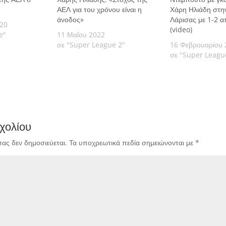
ΑΕΛ για του χρόνου είναι η
Χάρη Ηλιάδη στην
άνοδος»
Λάρισας με 1-2 
020
(video)
e"
11 Μαΐου 2022
σε "Super League 2"
16 Φεβρουαρίου 
σε "Super Leagu
χολίου
σας δεν δημοσιεύεται.
Τα υποχρεωτικά πεδία σημειώνονται με
*