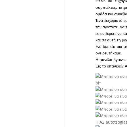
Θέλω να ευχαρι
συμπαίκτες, ιατ
ομάδα και συνέβα
Ένα ξεχωριστό ε
την αγαπάτε, να τ
εσείς ξέρετε να κ
και σε αυτή τη μ
Ελπίζω κάποια μέ
ονειρευτήκαμε.
Η φανέλα βγαινει,
Εις το επανιδείν