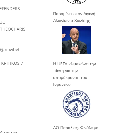
Παραμένει στον Διγενή
Αλωνίων ο Χωλίδης
Η UEFA κλιμακώνει την
πίεση για την
απομάκρυνση του
Ινφαντίνο
ΑΟ Παραλίας: Φινάλε με
λ για τον