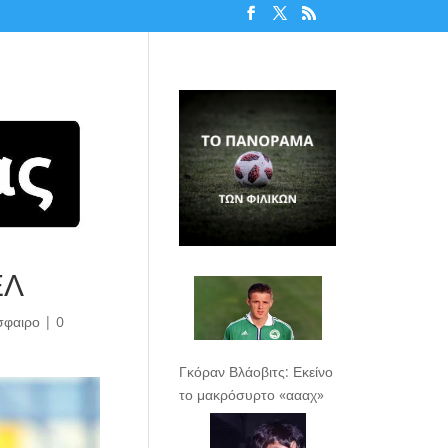
ΕΛ
σφαιρο
|
0
Γκόραν Βλάοβιτς: Εκείνο
το μακρόσυρτο «αααχ»