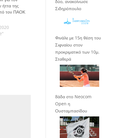
δύο, ανακοίνωσε
 ήττα της
Σιδηρόπουλο
από τον ΠΑΟΚ
2020
e"
Φινάλε με 15η θέση του
Σιφναίου στον
προκριματικό των 10μ.
Σταθερά
8άδα στο Neocom
Open η
Ουσταμπασίδου