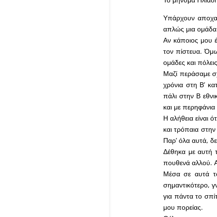
Υπάρχουν αποχαιρ
απλώς μια ομάδα γ
Αν κάποιος μου έ
τον πίστευα. Όμ
ομάδες και πόλεις
Μαζί περάσαμε σ
χρόνια στη Β’ κα
πάλι στην Β εθνι
και με περηφάνια
Η αλήθεια είναι ό
και τρόπαια στην
Παρ’ όλα αυτά, δ
Δέθηκα με αυτή 
πουθενά αλλού. Α
Μέσα σε αυτά τ
σημαντικότερο, γ
για πάντα το σπί
μου πορείας.