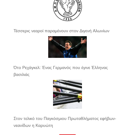
Τέσσερις νεαροί παραμένουν στον Διγενή Αλωνίων
Ότο Ρεχάγκελ: Ένας Γερμανός που έγινε Έλληνας
βασιλιάς
Στον τελικό του Παγκόσμιου Πρωταθλήματος εφήβων-
νεανίδων η Καρυώτη