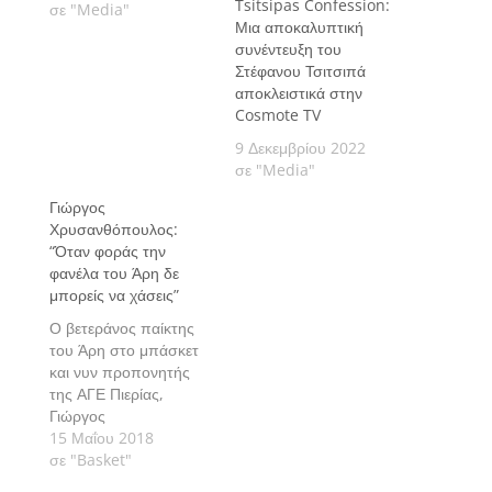
Tsitsipas Confession:
σε "Media"
Μια αποκαλυπτική
συνέντευξη του
Στέφανου Τσιτσιπά
αποκλειστικά στην
Cosmote TV
9 Δεκεμβρίου 2022
σε "Media"
Γιώργος
Χρυσανθόπουλος:
“Όταν φοράς την
φανέλα του Άρη δε
μπορείς να χάσεις”
Ο βετεράνος παίκτης
του Άρη στο μπάσκετ
και νυν προπονητής
της ΑΓΕ Πιερίας,
Γιώργος
Χρυσανθόπουλος,
15 Μαΐου 2018
μίλησε στον Arena FM
σε "Basket"
89.4 για την κατάσταση