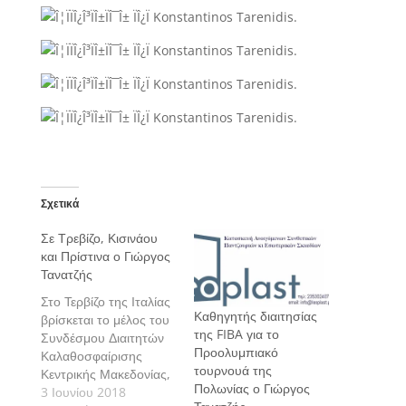
Σχετικά
Σε Τρεβίζο, Κισινάου
και Πρίστινα ο Γιώργος
Τανατζής
Στο Τερβίζο της Ιταλίας
Καθηγητής διαιτησίας
βρίσκεται το μέλος του
της FIBA για το
Συνδέσμου Διαιτητών
Προολυμπιακό
Καλαθοσφαίρισης
τουρνουά της
Κεντρικής Μακεδονίας,
Πολωνίας ο Γιώργος
τέως Διεθνής Διαιτητής,
3 Ιουνίου 2018