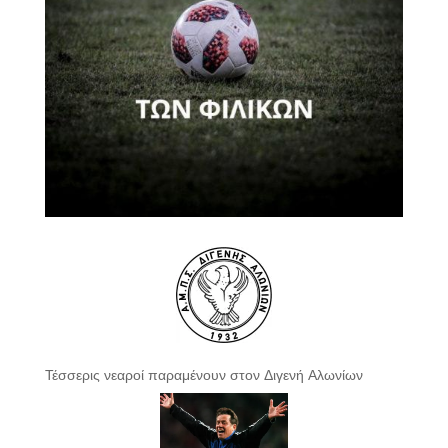
Τέσσερις νεαροί παραμένουν στον Διγενή Αλωνίων