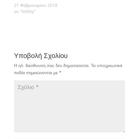
Ελλάδα. Εχει τους
21 Φεβρουαρίου 2018
λόγους της και τους
σε "Volley"
αναλύει σε μια
αποκαλυπτική…
Υποβολή Σχολίου
Η ηλ. διεύθυνση σας δεν δημοσιεύεται.
Τα υποχρεωτικά
πεδία σημειώνονται με
*