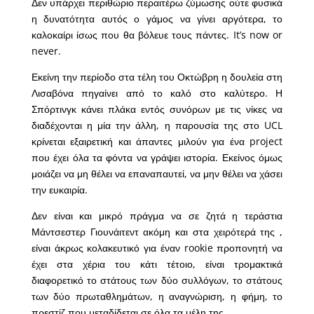
Δεν υπάρχει περιθώριο περαιτέρω ζύμωσης ούτε φυσικά
η δυνατότητα αυτός ο γάμος να γίνει αργότερα, το
καλοκαίρι ίσως που θα βόλευε τους πάντες. It’s now or
never.
Εκείνη την περίοδο στα τέλη του Οκτώβρη η δουλεία στη
Λισαβόνα πηγαίνει από το καλό στο καλύτερο. Η
Σπόρτινγκ κάνει πλάκα εντός συνόρων με τις νίκες να
διαδέχονται η μία την άλλη, η παρουσία της στο UCL
κρίνεται εξαιρετική και άπαντες μιλούν για ένα project
που έχει όλα τα φόντα να γράψει ιστορία. Εκείνος όμως
μοιάζει να μη θέλει να επαναπαυτεί, να μην θέλει να χάσει
την ευκαιρία.
Δεν είναι και μικρό πράγμα να σε ζητά η τεράστια
Μάντσεστερ Γιουνάιτεντ ακόμη και στα χειρότερά της ,
είναι άκρως κολακευτικό για έναν rookie προπονητή να
έχει στα χέρια του κάτι τέτοιο, είναι τρομακτικά
διαφορετικό το στάτους των δύο συλλόγων, το στάτους
των δύο πρωταθλημάτων, η αναγνώριση, η φήμη, το
πρεστίζ που μεταδίδεται σε όλα τα μέλη της.