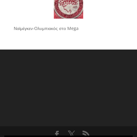
Ναϊμέγκεν-Ολυμπιακός στο Mega