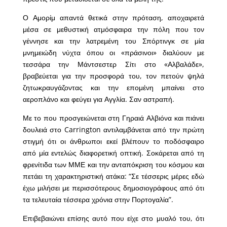
Ο Αμορίμ απαντά θετικά στην πρόταση, αποχαιρετά
μέσα σε μεθυστική ατμόσφαιρα την πόλη που τον
γέννησε και την λατρεμένη του Σπόρτινγκ σε μία
μνημειώδη νύχτα όπου οι «πράσινοι» διαλύουν με
τεσσάρα την Μάντσεστερ Σίτι στο «Αλβαλάδε»,
βραβεύεται για την προσφορά του, τον πετούν ψηλά
ζητωκραυγάζοντας και την επομένη μπαίνει στο
αεροπλάνο και φεύγει για Αγγλία. Σαν αστραπή.
Με το που προσγειώνεται στη Γηραιά Αλβιόνα και πιάνει
δουλειά στο Carrington αντιλαμβάνεται από την πρώτη
στιγμή ότι οι άνθρωποι εκεί βλέπουν το ποδόσφαιρο
από μία εντελώς διαφορετική οπτική. Σοκάρεται από τη
φρενίτιδα των ΜΜΕ και την ανταπόκριση του κόσμου και
πετάει τη χαρακτηριστική ατάκα: “Σε τέσσερις μέρες εδώ
έχω μιλήσει με περισσότερους δημοσιογράφους από ότι
τα τελευταία τέσσερα χρόνια στην Πορτογαλία”.
Επιβεβαιώνει επίσης αυτό που είχε στο μυαλό του, ότι