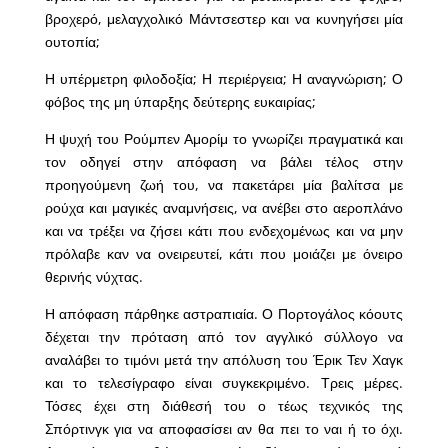
βροχερό, μελαγχολικό Μάντσεστερ και να κυνηγήσει μία
ουτοπία;
Η υπέρμετρη φιλοδοξία; Η περιέργεια; Η αναγνώριση; Ο
φόβος της μη ύπαρξης δεύτερης ευκαιρίας;
Η ψυχή του Ρούμπεν Αμορίμ το γνωρίζει πραγματικά και
τον οδηγεί στην απόφαση να βάλει τέλος στην
προηγούμενη ζωή του, να πακετάρει μία βαλίτσα με
ρούχα και μαγικές αναμνήσεις, να ανέβει στο αεροπλάνο
και να τρέξει να ζήσει κάτι που ενδεχομένως και να μην
πρόλαβε καν να ονειρευτεί, κάτι που μοιάζει με όνειρο
θερινής νύχτας.
Η απόφαση πάρθηκε αστραπιαία. Ο Πορτογάλος κόουτς
δέχεται την πρόταση από τον αγγλικό σύλλογο να
αναλάβει το τιμόνι μετά την απόλυση του Έρικ Τεν Χαγκ
και το τελεσίγραφο είναι συγκεκριμένο. Τρεις μέρες.
Τόσες έχει στη διάθεσή του ο τέως τεχνικός της
Σπόρτινγκ για να αποφασίσει αν θα πει το ναι ή το όχι.