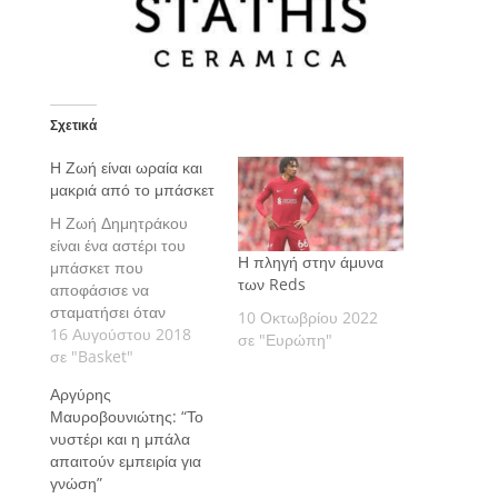
Σχετικά
Η Ζωή είναι ωραία και
μακριά από το μπάσκετ
Η Ζωή Δημητράκου
είναι ένα αστέρι του
Η πληγή στην άμυνα
μπάσκετ που
των Reds
αποφάσισε να
σταματήσει όταν
10 Οκτωβρίου 2022
έλαμψε περισσότερο
16 Αυγούστου 2018
σε "Ευρώπη"
από ποτέ. Στα 29 της
σε "Basket"
χρόνια. Είναι
Αργύρης
ευτυχισμένη και μακριά
Μαυροβουνιώτης: “Το
από τα παρκέ και
νυστέρι και η μπάλα
μελαγχολεί μόνο όταν η
απαιτούν εμπειρία για
συζήτηση φτάνει στο
γνώση”
γυναικείο μπάσκετ στην