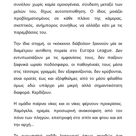
συνόλου χωρίς καμία ομοιογένεια, σύνδεση μεταξύ των
μελών του, δίχως αυτοπεποίθηση. Ο ίδιος μοιάζει
προβληματισμένος σε κάθε πλάνο της κάμερας,
σκεπτικός, ανήμπορος συνήθως να αλλάξει κάτι με τις
παρεμβάσεις του.
Την ίδια στιγμή, οι «κόκκινοι διάβολοι» ξεκινούν μία εκ
διαμέτρου αντίθετη πορεία στο Europa League. Δεν
εντυπωσιάζουν με τις εμφανίσεις τους, δεν παίζουν
ξαφνικά ωραίο ποδόσφαιρο, οι παθογένειές τους μέσα
στις τέσσερις γραμμές δεν εξαφανίζονται, δεν κρύβονται,
είναι ορατές έως και εξόφθαλμες από το μέσο φίλαθλο
όμως εδώ υπάρχει μία μικρή αλλά σημαντικότατη
διαφορά. Κερδίζουν.
Η ομάδα παίρνει νίκες και οι νίκες φέρνουν προκρίσεις.
Χαμόγελα, ηρεμία, προσωρινή ανακούφιση από τον
πόνο των πληγών, επιστροφή στο σπίτι και φτου και απ
την αρχή…
Το ευρωπαϊκό ταξίδι λειτουργεί όπως ακριβώς ένα