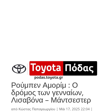
Ρούμπεν Αμορίμ : Ο
δρόμος των γενναίων,
Λισαβόνα – Μάντσεστερ
από
Κώστας Παπαγεωργίου
|
Μάι 17, 2025 22:04
|