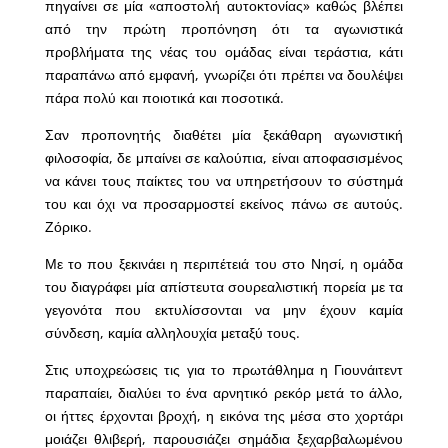
πηγαίνει σε μία «αποστολή αυτοκτονίας» καθώς βλέπει
από την πρώτη προπόνηση ότι τα αγωνιστικά
προβλήματα της νέας του ομάδας είναι τεράστια, κάτι
παραπάνω από εμφανή, γνωρίζει ότι πρέπει να δουλέψει
πάρα πολύ και ποιοτικά και ποσοτικά.
Σαν προπονητής διαθέτει μία ξεκάθαρη αγωνιστική
φιλοσοφία, δε μπαίνει σε καλούπια, είναι αποφασισμένος
να κάνει τους παίκτες του να υπηρετήσουν το σύστημά
του και όχι να προσαρμοστεί εκείνος πάνω σε αυτούς.
Ζόρικο.
Με το που ξεκινάει η περιπέτειά του στο Νησί, η ομάδα
του διαγράφει μία απίστευτα σουρεαλιστική πορεία με τα
γεγονότα που εκτυλίσσονται να μην έχουν καμία
σύνδεση, καμία αλληλουχία μεταξύ τους.
Στις υποχρεώσεις τις για το πρωτάθλημα η Γιουνάιτεντ
παραπαίει, διαλύει το ένα αρνητικό ρεκόρ μετά το άλλο,
οι ήττες έρχονται βροχή, η εικόνα της μέσα στο χορτάρι
μοιάζει θλιβερή, παρουσιάζει σημάδια ξεχαρβαλωμένου