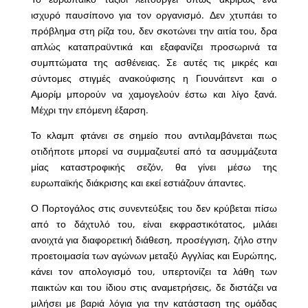
ισχυρό παυσίπονο για τον οργανισμό. Δεν χτυπάει το
πρόβλημα στη ρίζα του, δεν σκοτώνει την αιτία του, δρα
απλώς καταπραϋντικά και εξαφανίζει προσωρινά τα
συμπτώματα της ασθένειας. Σε αυτές τις μικρές και
σύντομες στιγμές ανακούφισης η Γιουνάιτεντ και ο
Αμορίμ μπορούν να χαμογελούν έστω και λίγο ξανά.
Μέχρι την επόμενη έξαρση.
Το κλαμπ φτάνει σε σημείο που αντιλαμβάνεται πως
οτιδήποτε μπορεί να συμμαζευτεί από τα ασυμμάζευτα
μίας καταστροφικής σεζόν, θα γίνει μέσω της
ευρωπαϊκής διάκρισης και εκεί εστιάζουν άπαντες.
Ο Πορτογάλος στις συνεντεύξεις του δεν κρύβεται πίσω
από το δάχτυλό του, είναι εκφραστικότατος, μιλάει
ανοιχτά για διαφορετική διάθεση, προσέγγιση, ζήλο στην
προετοιμασία των αγώνων μεταξύ Αγγλίας και Ευρώπης,
κάνει τον απολογισμό του, υπερτονίζει τα λάθη των
παικτών και του ίδιου στις αναμετρήσεις, δε διστάζει να
μιλήσει με βαριά λόγια για την κατάσταση της ομάδας