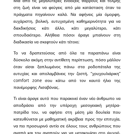
Μία από τις μεγαλύτερες ενδείξεις θάρρους και τόλμης
στη ζωή είναι να φεύγεις από μία κατάσταση όταν τα
πράγματα πηγαίνουν καλά. Να αφήνεις μία όμορφη,
ευχάριστη, βολική, ευτυχισμένη καθημερινότητα για να
διεκδικήσεις κάτι άλλο, κάτι μεγαλύτερο, κάτι
σπουδαιότερο. Αλήθεια πόσοι άραγε μπαίνουν στη
διαδικασία να σκεφτούν κάτι τέτοιο;
Το να δραπετεύσεις από όλα τα παραπάνω είναι
δύσκολο ακόμη στην αντίθετη περίπτωση, πόσο μάλλον
όταν είσαι ξαπλωμένος πάνω στα ροδοπέταλα της
ευτυχίας και απολαμβάνεις την ζεστή, “χουχουλιάρικη”
comfort zone σου κάτω από τον καυτό ήλιο της
πανέμορφης Λισαβόνας.
Τι είναι άραγε αυτό που παρακινεί έναν νέο άνθρωπο να
αποδράσει από την υπέροχη μεσογειακή μητέρα-
πατρίδα του, να αφήσει στη μέση μία δουλεία που
κατευθύνεται με μαθηματική ακρίβεια προς την επιτυχία,
να πει προσωρινό αντίο σε όλους τους ανθρώπους που
αγαπά και τον αγαπούν για να μετακομίσει στο ψυχρό,