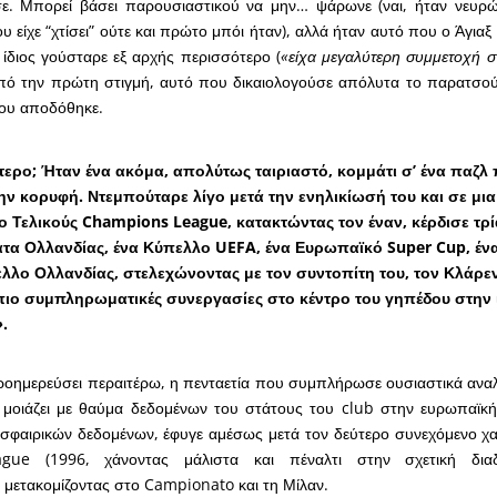
ε. Μπορεί βάσει παρουσιαστικού να μην… ψάρωνε (ναι, ήταν νευρώ
υ είχε “χτίσει” ούτε και πρώτο μπόι ήταν), αλλά ήταν αυτό που ο Άγιαξ 
ίδιος γούσταρε εξ αρχής περισσότερο (
«είχα μεγαλύτερη συμμετοχή στ
από την πρώτη στιγμή, αυτό που δικαιολογούσε απόλυτα το παρατσο
του αποδόθηκε.
ότερο; Ήταν ένα ακόμα, απολύτως ταιριαστό, κομμάτι σ’ ένα παζλ
την κορυφή. Ντεμπούταρε λίγο μετά την ενηλικίωσή του και σε μια
ύο Τελικούς Champions League, κατακτώντας τον έναν, κέρδισε τρί
α Ολλανδίας, ένα Κύπελλο UEFA, ένα Ευρωπαϊκό Super Cup, έν
ελλο Ολλανδίας, στελεχώνοντας με τον συντοπίτη του, τον Κλάρε
 πιο συμπληρωματικές συνεργασίες στο κέντρο του γηπέδου στην 
»
.
οημερεύσει περαιτέρω, η πενταετία που συμπλήρωσε ουσιαστικά αναλ
 μοιάζει με θαύμα δεδομένων του στάτους του club στην ευρωπαϊκή
φαιρικών δεδομένων, έφυγε αμέσως μετά τον δεύτερο συνεχόμενο χα
gue (1996, χάνοντας μάλιστα και πέναλτι στην σχετική διαδ
, μετακομίζοντας στο Campionato και τη Μίλαν.