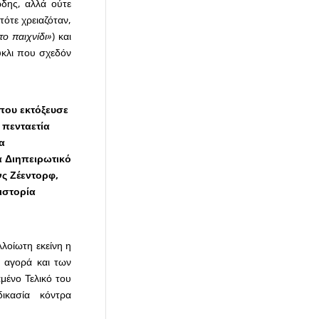
δης, αλλά ούτε
τότε χρειαζόταν,
ο παιχνίδι»
) και
ύκλι που σχεδόν
 που εκτόξευσε
 πενταετία
α
α Διηπειρωτικό
νς Ζέεντορφ,
ιστορία
λοίωτη εκείνη η
 αγορά και των
μένο Τελικό του
ικασία κόντρα