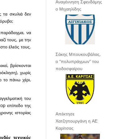
Αναγέννηση Σφενδάμης
ο Μιχαηλίδης
ς τα σκυλιά δεν
θόρυβο;
 παράδειγμα, να
αζί τους, με την
 στο έλεός τους.
Σάκης Μπουκουβάλας,
ο “πολυπράγμων” του
κεί, βρίσκονται
ποδοσφαίρου
ρόκληση), χωρίς
ο το πάνω χέρι,
αγγελματική του
top επίπεδο της
χρονης ιστορίας
Απέκτησε
Χατζηπουργάνη η ΑΕ
Καρίτσας
νδός τεχνικός