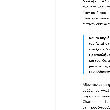
Δούλεψε. Κόλλησ
ακόμη το κορμί το
ήταν αυτό που ο 
ήταν, φαινόταν 
αντανακλαστικά 
Και το κυρι
τον Άγιαξ σ
έπαιξε σε δ
Πρωταθλήματ
και ένα Κύπ
μια από τις
του
«Αίαντα
Αδύνατον να μακρ
ομάδα του Άγιαξ
σύγχρονων ποδοσ
Champions Lea
στη Γιουβέντους)