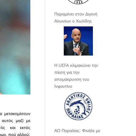
Παραμένει στον Διγενή
Αλωνίων ο Χωλίδης
Η UEFA κλιμακώνει την
πίεση για την
απομάκρυνση του
Ινφαντίνο
α μετακομίσουν
 αυτός μαζί με
τός και εκτός
ΑΟ Παραλίας: Φινάλε με
όμο, πού αλλού;