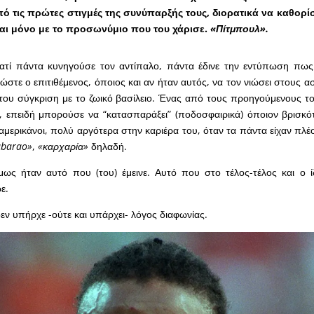
πό τις πρώτες στιγμές της συνύπαρξής τους, διορατικά να καθορίσ
αι μόνο με το προσωνύμιο που του χάρισε.
«Πίτμπουλ».
ιατί πάντα κυνηγούσε τον αντίπαλο, πάντα έδινε την εντύπωση πως 
ώστε ο επιτιθέμενος, όποιος και αν ήταν αυτός, να τον νιώσει στους 
του σύγκριση με το ζωικό βασίλειο. Ένας από τους προηγούμενους τ
, επειδή μπορούσε να “κατασπαράξει” (ποδοσφαιρικά) όποιον βρισκ
οαμερικάνοι, πολύ αργότερα στην καριέρα του, όταν τα πάντα είχαν πλέ
ubarao»
,
«καρχαρία»
δηλαδή.
μως ήταν αυτό που (του) έμεινε. Αυτό που στο τέλος-τέλος και ο 
ε.
εν υπήρχε -ούτε και υπάρχει- λόγος διαφωνίας.