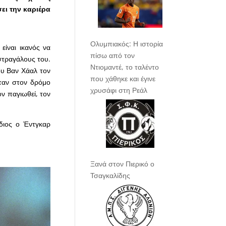
ει την καριέρα
Ολυμπιακός: Η ιστορία
είναι ικανός να
πίσω από τον
αστραγάλους του.
Ντιομαντέ, το ταλέντο
ου Βαν Χάαλ τον
που χάθηκε και έγινε
όταν στον δρόμο
χρυσάφι στη Ρεάλ
ον παγιωθεί, τον
ίδιος ο Έντγκαρ
Ξανά στον Πιερικό ο
Τσαγκαλίδης