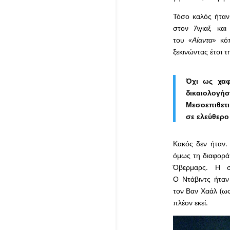
Τόσο καλός ήτα
στον Άγιαξ και
του
«Αίαντα»
κόπ
ξεκινώντας έτσι 
Όχι ως χα
δικαιολογήσ
Μεσοεπιθετι
σε ελεύθερο
Κακός δεν ήταν. 
όμως τη διαφορά.
Όβερμαρς. Η σ
Ο Ντάβιντς ήταν
τον Βαν Χαάλ (ως
πλέον εκεί.