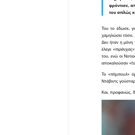
φρόντισε, α
του απλώς κ
Του το έδωσε, γ
χαμηλώσει τόσο, 
Δεν ήταν η μόνη 
έλεγε
«πιράνχας»
του, ενώ οι Νοτι
αποκαλούσαν
«t
Το
«πίτμπουλ»
ό
Ντάβιντς γούσταρ
Και, προφανώς, δ