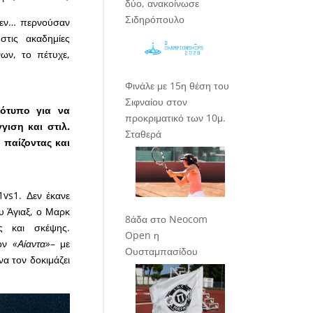
δύο, ανακοίνωσε
Σιδηρόπουλο
δεν… περνούσαν
στις ακαδημίες
ων, το πέτυχε,
Φινάλε με 15η θέση του
Σιφναίου στον
τότυπο για να
προκριματικό των 10μ.
γιση και στιλ.
Σταθερά
 παίζοντας και
1vs1. Δεν έκανε
ου Άγιαξ, ο Μαρκ
8άδα στο Neocom
ς και σκέψης.
Open η
τον
«Αίαντα»
– με
Ουσταμπασίδου
να τον δοκιμάζει