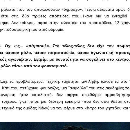
ν μάλιστα που τον αποκαλούσαν
«δήμαρχο»
. Τέτοια αξιώματα όμως 
 έτσι στις δύο πρώτες απόπειρες που έκανε για να ενταχθεί 
ηκε. Δεν τρίτωσε, αφού στην τελευταία του προσπάθεια, 12 χρόν
την ποδοσφαιρική του σταδιοδρομία.
φ. Όχι ως…
«πίτμπουλ»
. Στο τέλος-τέλος δεν είχε τον σωμα
ει τέτοιον ρόλο, τέτοιο παρατσούκλι, τέτοια αγωνιστική προσέγ
κός αγωνιζόταν. Εξτρέμ, με δυνατότητα να συγκλίνει στο κέντρο,
 ρόλο πίσω από τον φουνταριστό.
Είχε τα προβλεπόμενα. Τεχνική, ταχύτητα, αντίληψη, ικανότητα στο 
 Κάτι που πετύχαινε, φουριόζος, μια “σειρούλα” του στις ακαδημίες τ
ύγκριση ήταν καταλυτική, δεν άφηνε περιθώρια αμφισβήτηση
 τυχερός, γιατί πήρε μια δεύτερη ευκαιρία -που δεν συνηθίζεται σ
 τεχνικό της ομάδας Νέων) να τον φέρνει στο κέντρο του γηπέδου και 