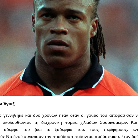
ν Άγιαξ
 γεννήθηκε και δύο χρόνων ήταν όταν οι γονείς του αποφάσισαν ν
 ακολουθώντας τη διαχρονική πορεία χιλιάδων Σουριναμέζων. Και
ο αδερφό του (και τα ξαδέρφια του, τους περίφημους, εν
ύς Ντρέντε) συνέχισαν την παράδοση παίζοντας ποδόσφαιρο. Στον δρ