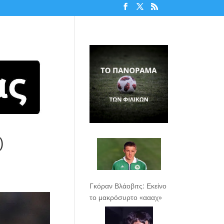
)
Γκόραν Βλάοβιτς: Εκείνο
το μακρόσυρτο «αααχ»