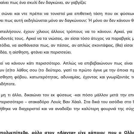
αίνει πως ένα σκυλί δεν δαγκώνει, αν γαβγίζει;
ν σώνει και ντε πρέπει να τονιστεί μια επιθετική τάση που εκ φύσεω
νει πως αυτή εκδηλώνεται μόνο αν δαγκώνουν; Ή μόνο αν δεν κάνουν 
απειλήσουν, έχουν χίλιους άλλους τρόπους να το κάνουν. Αρκεί, για
δοντές τους. Αρκεί να τα νιώσεις, αν είσαι τόσο άτυχος να παραβγείς μ
όδια, να αισθάνεσαι πως, αν πέσεις, αν απλώς σκοντάψεις, (θα) είσαι
δέα, η αίσθηση, φτάνει και περισσεύει.
εί να κάνουν κάτι περισσότερο. Απλώς να επιβεβαιώνουν πως είναι ε
υν (σ)το λάθος σου (το δεύτερο, γιατί το πρώτο έγινε με την όποια π
σθηση φόβου, κατωτερότητας, αδυναμίας, έχοντας και γνωρίζοντάς τ
τιδήποτε.
μη τι άλλο, δικαιώνει τον εκ φύσεως -και πόσο μάλλον μετά την επ
ερισσότερο – ατακαδόρο Λουίς Βαν Χάαλ. Στα δικά του εισόδια στο 
θηκε να διαχειριστεί και να αναδείξει την καλύτερη φουρνιά της σύγ
 πολυεπίπεδα, ρόλο στον
«Αίαντα»
είχε κάποιος που ο Ολλα