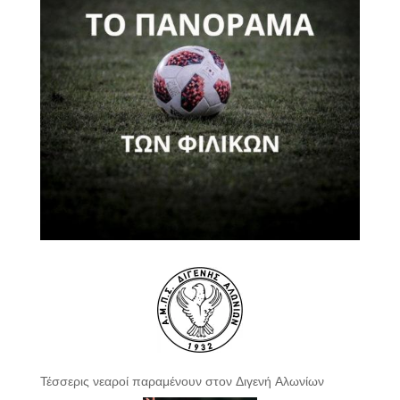
Τέσσερις νεαροί παραμένουν στον Διγενή Αλωνίων