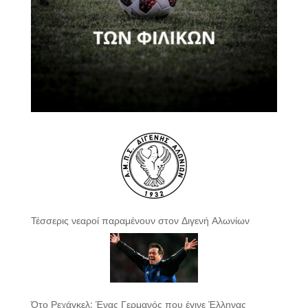
Τέσσερις νεαροί παραμένουν στον Διγενή Αλωνίων
Ότο Ρεχάγκελ: Ένας Γερμανός που έγινε Έλληνας