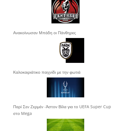
Ανακοίνωσαν Μπάδη οι Πάνθηρες
Καλοκαιριάτικο παιχνίδι με την φωτιά
Παρί Σεν Ζερμέν -Άστον Βίλα για το UEFA Super Cup
στο Mega