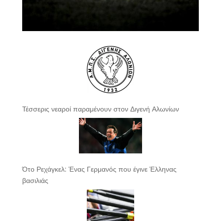
Τέσσερις νεαροί παραμένουν στον Διγενή Αλωνίων
Ότο Ρεχάγκελ: Ένας Γερμανός που έγινε Έλληνας
βασιλιάς