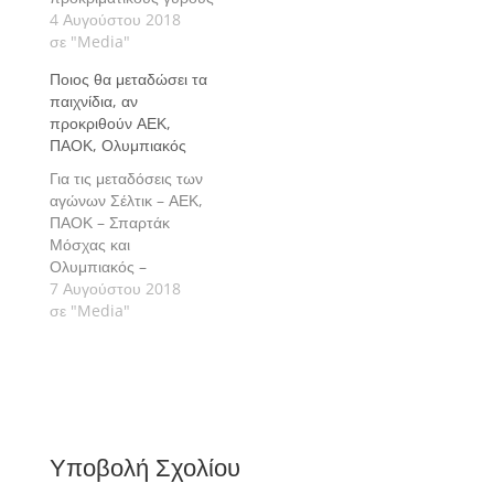
του Champions
4 Αυγούστου 2018
League και του Europa
σε "Media"
League;
Ποιος θα μεταδώσει τα
παιχνίδια, αν
προκριθούν ΑΕΚ,
ΠΑΟΚ, Ολυμπιακός
Για τις μεταδόσεις των
αγώνων Σέλτικ – ΑΕΚ,
ΠΑΟΚ – Σπαρτάκ
Μόσχας και
Ολυμπιακός –
Λουκέρνη, καθώς και
7 Αυγούστου 2018
τις ρεβάνς, τα γράψαμε
σε "Media"
τις προάλλες. Και τα
τρία επί ελληνικού
εδάφους η Nova, τα
εκτός της ΑΕΚ και του
Ολυμπιακού η
Cosmote TV και
Υποβολή Σχολίου
εκκρεμεί η ρεβάνς της
Μόσχας που οδεύει…