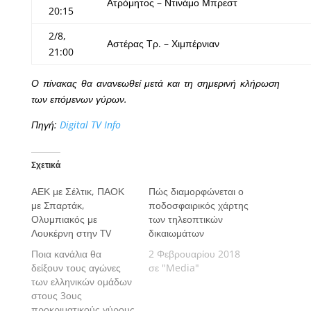
Ατρόμητος – Ντινάμο Μπρεστ
20:15
2/8,
Αστέρας Τρ. – Χιμπέρνιαν
21:00
Ο πίνακας θα ανανεωθεί μετά και τη σημερινή κλήρωση
των επόμενων γύρων.
Πηγή:
Digital TV Info
Σχετικά
ΑΕΚ με Σέλτικ, ΠΑΟΚ
Πώς διαμορφώνεται ο
με Σπαρτάκ,
ποδοσφαιρικός χάρτης
Ολυμπιακός με
των τηλεοπτικών
Λουκέρνη στην TV
δικαιωμάτων
Ποια κανάλια θα
2 Φεβρουαρίου 2018
δείξουν τους αγώνες
σε "Media"
των ελληνικών ομάδων
στους 3ους
προκριματικούς γύρους