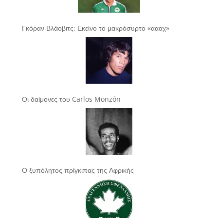
Γκόραν Βλάοβιτς: Εκείνο το μακρόσυρτο «αααχ»
Οι δαίμονες του Carlos Monzón
Ο ξυπόλητος πρίγκιπας της Αφρικής