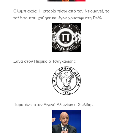
Ολυμπιακός: Η ιστορία πίσω από τον Ντιομαντέ, το
ταλέντο που χάθηκε και έγινε χρυσάφι στη Ρεάλ
Ξανά στον Πιερικό ο Τσαγκαλίδης
Παραμένει στον Διγενή Αλωνίων ο Χωλίδης