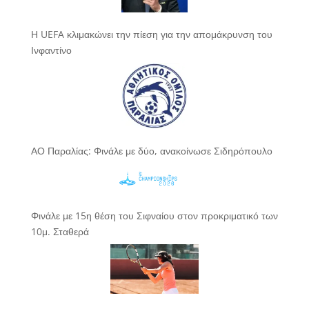
Η UEFA κλιμακώνει την πίεση για την απομάκρυνση του
Ινφαντίνο
ΑΟ Παραλίας: Φινάλε με δύο, ανακοίνωσε Σιδηρόπουλο
Φινάλε με 15η θέση του Σιφναίου στον προκριματικό των
10μ. Σταθερά