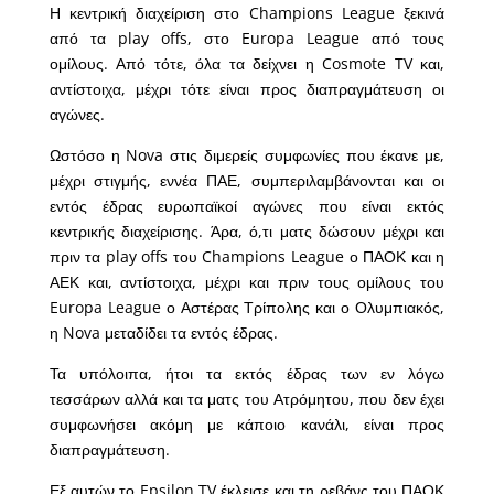
Η κεντρική διαχείριση στο Champions League ξεκινά
από τα play offs, στο Europa League από τους
ομίλους. Από τότε, όλα τα δείχνει η Cosmote TV και,
αντίστοιχα, μέχρι τότε είναι προς διαπραγμάτευση οι
αγώνες.
Ωστόσο η Nova στις διμερείς συμφωνίες που έκανε με,
μέχρι στιγμής, εννέα ΠΑΕ, συμπεριλαμβάνονται και οι
εντός έδρας ευρωπαϊκοί αγώνες που είναι εκτός
κεντρικής διαχείρισης. Άρα, ό,τι ματς δώσουν μέχρι και
πριν τα play offs του Champions League ο ΠΑΟΚ και η
ΑΕΚ και, αντίστοιχα, μέχρι και πριν τους ομίλους του
Europa League ο Αστέρας Τρίπολης και ο Ολυμπιακός,
η Nova μεταδίδει τα εντός έδρας.
Τα υπόλοιπα, ήτοι τα εκτός έδρας των εν λόγω
τεσσάρων αλλά και τα ματς του Ατρόμητου, που δεν έχει
συμφωνήσει ακόμη με κάποιο κανάλι, είναι προς
διαπραγμάτευση.
Εξ αυτών το Epsilon TV έκλεισε και τη ρεβάνς του ΠΑΟΚ