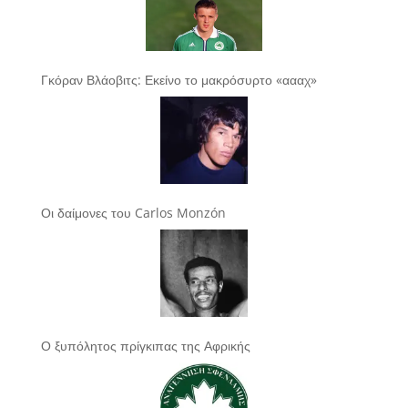
Γκόραν Βλάοβιτς: Εκείνο το μακρόσυρτο «αααχ»
Οι δαίμονες του Carlos Monzón
Ο ξυπόλητος πρίγκιπας της Αφρικής