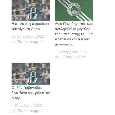
Η ατελείωτη περιπέτεια
Αν ο Παναθηναϊκός έχει
του γίγαντα Αϊτόρ
αντιληφθεί το μέγεθος
της υπέρβασής του, θα
25 Οκτωβρίου 2022
πρέπει να κάνει πέντε
σε "Super League"
μεταγραφές
11 Δεκεμβρίου 2022
σε "Super League"
Ο Ιβάν Γιοβάνοβιτς
δίνει ξανά «φτερά» στον
Αϊτόρ
4 Οκτωβρίου 2022
σε "Super League"