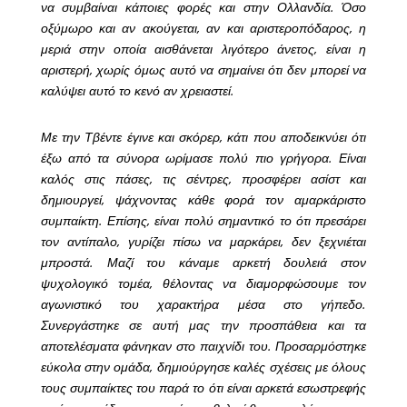
να συμβαίναι κάποιες φορές και στην Ολλανδία. Όσο
οξύμωρο και αν ακούγεται, αν και αριστεροπόδαρος, η
μεριά στην οποία αισθάνεται λιγότερο άνετος, είναι η
αριστερή, χωρίς όμως αυτό να σημαίνει ότι δεν μπορεί να
καλύψει αυτό το κενό αν χρειαστεί.
Με την Τβέντε έγινε και σκόρερ, κάτι που αποδεικνύει ότι
έξω από τα σύνορα ωρίμασε πολύ πιο γρήγορα. Είναι
καλός στις πάσες, τις σέντρες, προσφέρει ασίστ και
δημιουργεί, ψάχνοντας κάθε φορά τον αμαρκάριστο
συμπαίκτη. Επίσης, είναι πολύ σημαντικό το ότι πρεσάρει
τον αντίπαλο, γυρίζει πίσω να μαρκάρει, δεν ξεχνιέται
μπροστά. Μαζί του κάναμε αρκετή δουλειά στον
ψυχολογικό τομέα, θέλοντας να διαμορφώσουμε τον
αγωνιστικό του χαρακτήρα μέσα στο γήπεδο.
Συνεργάστηκε σε αυτή μας την προσπάθεια και τα
αποτελέσματα φάνηκαν στο παιχνίδι του. Προσαρμόστηκε
εύκολα στην ομάδα, δημιούργησε καλές σχέσεις με όλους
τους συμπαίκτες του παρά το ότι είναι αρκετά εσωστρεφής