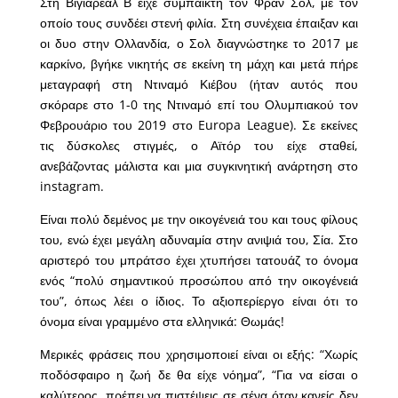
Στη Βιγιαρεάλ Β είχε συμπαίκτη τον Φραν Σολ, με τον
οποίο τους συνδέει στενή φιλία. Στη συνέχεια έπαιξαν και
οι δυο στην Ολλανδία, ο Σολ διαγνώστηκε το 2017 με
καρκίνο, βγήκε νικητής σε εκείνη τη μάχη και μετά πήρε
μεταγραφή στη Ντιναμό Κιέβου (ήταν αυτός που
σκόραρε στο 1-0 της Ντιναμό επί του Ολυμπιακού τον
Φεβρουάριο του 2019 στο Europa League). Σε εκείνες
τις δύσκολες στιγμές, ο Αϊτόρ του είχε σταθεί,
ανεβάζοντας μάλιστα και μια συγκινητική ανάρτηση στο
instagram.
Είναι πολύ δεμένος με την οικογένειά του και τους φίλους
του, ενώ έχει μεγάλη αδυναμία στην ανιψιά του, Σία. Στο
αριστερό του μπράτσο έχει χτυπήσει τατουάζ το όνομα
ενός “πολύ σημαντικού προσώπου από την οικογένειά
του”, όπως λέει ο ίδιος. Το αξιοπερίεργο είναι ότι το
όνομα είναι γραμμένο στα ελληνικά: Θωμάς!
Μερικές φράσεις που χρησιμοποιεί είναι οι εξής: “Χωρίς
ποδόσφαιρο η ζωή δε θα είχε νόημα”, “Για να είσαι ο
καλύτερος, πρέπει να πιστέψεις σε σένα όταν κανείς δεν