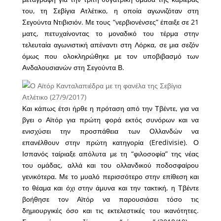
του, τη Σεβίγια Ατλέτικο, η οποία αγωνιζόταν στη
Σεγούντα Ντιβισιόν. Με τους “νερβιονένσες” έπαιξε σε 21
ματς, πετυχαίνοντας το μοναδικό του τέρμα στην
τελευταία αγωνιστική απέναντι στη Λόρκα, σε μια σεζόν
όμως που ολοκληρώθηκε με τον υποβιβασμό των
Ανδαλουσιανών στη Σεγούντα Β.
Και κάπως έτσι ήρθε η πρόταση από την Τβέντε, για να
βγει ο Αϊτόρ για πρώτη φορά εκτός συνόρων και να
ενισχύσει την προσπάθεια των Ολλανδών να
επανέλθουν στην πρώτη κατηγορία (Eredivisie). Ο
Ισπανός ταίριαξε απόλυτα με τη “φιλοσοφία” της νέας
του ομάδας, αλλά και του ολλανδικού ποδοσφαίρου
γενικότερα. Με το μυαλό περισσότερο στην επίθεση και
το θέαμα και όχι στην άμυνα και την τακτική, η Τβέντε
βοήθησε τον Αϊτόρ να παρουσιάσει τόσο τις
δημιουργικές όσο και τις εκτελεστικές του ικανότητες.