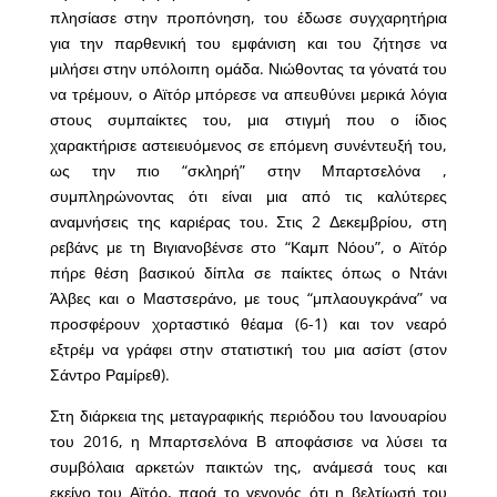
πλησίασε στην προπόνηση, του έδωσε συγχαρητήρια
για την παρθενική του εμφάνιση και του ζήτησε να
μιλήσει στην υπόλοιπη ομάδα. Νιώθοντας τα γόνατά του
να τρέμουν, ο Αϊτόρ μπόρεσε να απευθύνει μερικά λόγια
στους συμπαίκτες του, μια στιγμή που ο ίδιος
χαρακτήρισε αστειευόμενος σε επόμενη συνέντευξή του,
ως την πιο “σκληρή” στην Μπαρτσελόνα ,
συμπληρώνοντας ότι είναι μια από τις καλύτερες
αναμνήσεις της καριέρας του. Στις 2 Δεκεμβρίου, στη
ρεβάνς με τη Βιγιανοβένσε στο “Καμπ Νόου”, ο Αϊτόρ
πήρε θέση βασικού δίπλα σε παίκτες όπως ο Ντάνι
Άλβες και ο Μαστσεράνο, με τους “μπλαουγκράνα” να
προσφέρουν χορταστικό θέαμα (6-1) και τον νεαρό
εξτρέμ να γράφει στην στατιστική του μια ασίστ (στον
Σάντρο Ραμίρεθ).
Στη διάρκεια της μεταγραφικής περιόδου του Ιανουαρίου
του 2016, η Μπαρτσελόνα Β αποφάσισε να λύσει τα
συμβόλαια αρκετών παικτών της, ανάμεσά τους και
εκείνο του Αϊτόρ, παρά το γεγονός ότι η βελτίωσή του