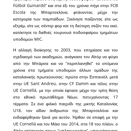
Fútbol Guinardó” και στα έξι του χρόνια πήγε στην FCB
Escola της Μπαρτσελόνα, φτάνοντας μέχρι την
κατηγορία των παμπαίδων. Ξεκίνησε παίζοντας είτε ως
εξτρέμ, είτε ως σέντερ φορ και τη δεύτερη σεζόν του εκεί,
κατέκτησε το διεθνές τουρνουά ποδοσφαίρου τμημάτων
υποδομών MIC.
Η αλλαγή διοίκησης το 2003, που επηρέασε και τον
σχεδιασμό των ακαδημιών, ανάγκασε τον Αϊτόρ να φύγει
από την Μπάρσα και να “περιπλανηθεί” τα επόμενα
χρόνια στα τμήματα υποδομών άλλων ομάδων της
καταλανικής πρωτεύουσας: πρώτα στην Εσπανιόλ, μετά
στην UE Sant Andreu, στην CF Damm και τέλος στην
UE Cornellá, με την οποία έφτασε μέχρι την τρίτη θέση
στο εθνικό πρωτάθλημα Νέων, πετυχαίνοντας 17
τέρματα. Σε ένα φιλικό παιχνίδι της μικτής Καταλονίας
U18, τον είδαν άνθρωποι της Μπαρτσελόνα και
ενδιαφέρθηκαν ξανά για αυτόν. Ήρθαν σε επαφή με την
UE Cornellá και τον Μάιο του 2014, στα 18 του πλέον, ο
Αϊτόρ επέστρεψε στους “μπλαουγκράνα”, υπογράφοντας