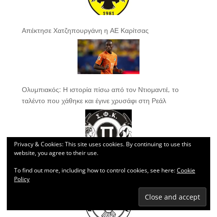
Απέκτησε Χατζηπουργάνη η ΑΕ Καρίτσας
Ολυμπιακός: Η ιστορία πίσω από τον Ντιομαντέ, το
ταλέντο που χάθηκε και έγινε χρυσάφι στη Ρεάλ
Privacy & Cookies: This site uses cookies. By continuing to use this
website, you agree to their use.
To find out more, including how to control cookies, see here:
Cookie
Ξανά στον Πιερικό ο Τσαγκαλίδης
Policy