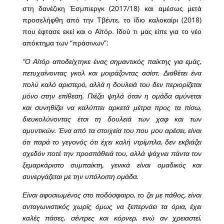
στη δανέζικη Έσμπιεργκ (2017/18) και αμέσως μετά
προσελήφθη από την Τβέντε, το ίδιο καλοκαίρι (2018)
που έφτασε εκεί και ο Αϊτόρ. Ιδού τι μας είπε για το νέο
απόκτημα των “πράσινων”:
“Ο Αϊτόρ αποδείχτηκε ένας σημαντικός παίκτης για εμάς,
πετυχαίνοντας γκολ και μοιράζοντας ασίστ. Διαθέτει ένα
πολύ καλό αριστερό, αλλά η δουλειά του δεν περιορίζεται
μόνο στην επίθεση. Πιέζει ψηλά όταν η ομάδα αμύνεται
και συνηθίζει να καλύπτει αρκετά μέτρα προς τα πίσω,
διευκολύνοντας έτσι τη δουλειά των χαφ και των
αμυντικών. Ένα από τα στοιχεία του που μου αρέσει, είναι
ότι παρά το γεγονός ότι έχει καλή ντρίμπλα, δεν εκβιάζει
σχεδόν ποτέ την προσπάθειά του, αλλά ψάχνει πάντα τον
ξεμαρκάριστο συμπαίκτη, γενικά είναι ομαδικός και
συνεργάζεται με την υπόλοιπη ομάδα.
Είναι αφοσιωμένος στο ποδόσφαιρο, το ζει με πάθος, είναι
ανταγωνιστικός χωρίς όμως να ξεπερνάει τα όρια, έχει
καλές πάσες, σέντρες και κόρνερ, ενώ αν χρειαστεί,