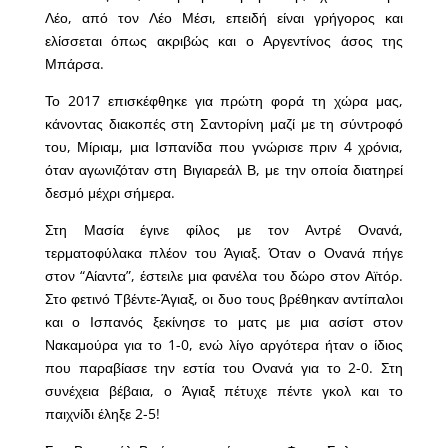
Λέο, από τον Λέο Μέσι, επειδή είναι γρήγορος και
ελίσσεται όπως ακριβώς και ο Αργεντίνος άσος της
Μπάρσα.
Το 2017 επισκέφθηκε για πρώτη φορά τη χώρα μας,
κάνοντας διακοπές στη Σαντορίνη μαζί με τη σύντροφό
του, Μίριαμ, μια Ισπανίδα που γνώρισε πριν 4 χρόνια,
όταν αγωνιζόταν στη Βιγιαρεάλ Β, με την οποία διατηρεί
δεσμό μέχρι σήμερα.
Στη Μασία έγινε φίλος με τον Αντρέ Ονανά,
τερματοφύλακα πλέον του Άγιαξ. Όταν ο Ονανά πήγε
στον “Αίαντα”, έστειλε μια φανέλα του δώρο στον Αϊτόρ.
Στο φετινό Τβέντε-Άγιαξ, οι δυο τους βρέθηκαν αντίπαλοι
και ο Ισπανός ξεκίνησε το ματς με μια ασίστ στον
Νακαμούρα για το 1-0, ενώ λίγο αργότερα ήταν ο ίδιος
που παραβίασε την εστία του Ονανά για το 2-0. Στη
συνέχεια βέβαια, ο Άγιαξ πέτυχε πέντε γκολ και το
παιχνίδι έληξε 2-5!