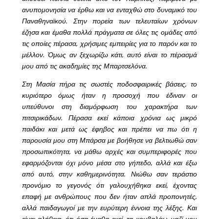
ανυπομονησία να έρθω και να ενταχθώ στο δυναμικό του
Παναθηναϊκού. Στην πορεία των τελευταίων χρόνων
έζησα και έμαθα πολλά πράγματα σε όλες τις ομάδες από
τις οποίες πέρασα, χρήσιμες εμπειρίες για το παρόν και το
μέλλον. Όμως αν ξεχωρίζω κάτι, αυτό είναι το πέρασμά
μου από τις ακαδημίες της Μπαρτσελόνα.
Στη Μασία πήρα τις σωστές ποδοσφαιρικές βάσεις, το
κυριότερο όμως ήταν η προσοχή που έδιναν οι
υπεύθυνοι στη διαμόρφωση του χαρακτήρα των
πιτσιρικάδων. Πέρασα εκεί κάποια χρόνια ως μικρό
παιδάκι και μετά ως έφηβος και πρέπει να πω ότι η
παρουσία μου στη Μπάρσα με βοήθησε να βελτιωθώ σαν
προσωπικότητα, να μάθω αρχές και συμπεριφορές που
εφαρμόζονται όχι μόνο μέσα στο γήπεδο, αλλά και έξω
από αυτό, στην καθημερινότητα. Νιώθω σαν τεράστιο
προνόμιο το γεγονός ότι γαλουχήθηκα εκεί, έχοντας
επαφή με ανθρώπους που δεν ήταν απλά προπονητές,
αλλά παιδαγωγοί με την ευρύτερη έννοια της λέξης. Και
είναι αλήθεια, ότι όσα έμαθα εκεί, τα κουβαλάω μαζί μου