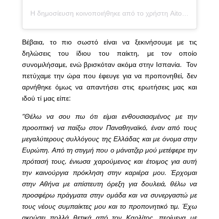
Η δημοσίευση κοινοποιήθηκε από το χρήστη
Aitor Cantalapiedra
Βέβαια, το πιο σωστό είναι να ξεκινήσουμε με τις
δηλώσεις του ίδιου του παίκτη, με τον οποίο
συνομιλήσαμε, ενώ βρισκόταν ακόμα στην Ισπανία. Τον
πετύχαμε την ώρα που έφευγε για να προπονηθεί, δεν
αρνήθηκε όμως να απαντήσει στις ερωτήσεις μας και
ιδού τί μας είπε:
“Θέλω να σου πω ότι είμαι ενθουσιασμένος με την
προοπτική να παίξω στον Παναθηναϊκό, έναν από τους
μεγαλύτερους συλλόγους της Ελλάδας και με όνομα στην
Ευρώπη. Από τη στιγμή που ο μάνατζερ μού μετέφερε την
πρότασή τους, ένιωσα χαρούμενος και έτοιμος για αυτή
την καινούργια πρόκληση στην καριέρα μου. Έρχομαι
στην Αθήνα με απίστευτη όρεξη για δουλειά, θέλω να
προσφέρω πράγματα στην ομάδα και να συνεργαστώ με
τους νέους συμπαίκτες μου και το προπονητικό τιμ. Έχω
ακούσει πολλά θετικά από τον Καρλίτος, περίμενα με