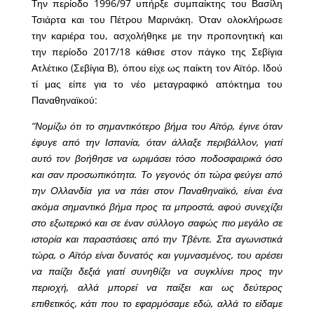
Την περίοδο 1996/97 υπήρξε συμπαίκτης του Βασίλη
Τσιάρτα και του Πέτρου Μαρινάκη. Όταν ολοκλήρωσε
την καριέρα του, ασχολήθηκε με την προπονητική και
την περίοδο 2017/18 κάθισε στον πάγκο της Σεβίγια
Ατλέτικο (Σεβίγια Β), όπου είχε ως παίκτη τον Αϊτόρ. Ιδού
τί μας είπε για το νέο μεταγραφικό απόκτημα του
Παναθηναϊκού:
“Νομίζω ότι το σημαντικότερο βήμα του Αϊτόρ, έγινε όταν
έφυγε από την Ισπανία, όταν άλλαξε περιβάλλον, γιατί
αυτό τον βοήθησε να ωριμάσει τόσο ποδοσφαιρικά όσο
και σαν προσωπικότητα. Το γεγονός ότι τώρα φεύγει από
την Ολλανδία για να πάει στον Παναθηναϊκό, είναι ένα
ακόμα σημαντικό βήμα προς τα μπροστά, αφού συνεχίζει
στο εξωτερικό και σε έναν σύλλογο σαφώς πιο μεγάλο σε
ιστορία και παραστάσεις από την Τβέντε. Στα αγωνιστικά
τώρα, ο Αϊτόρ είναι δυνατός και γυμνασμένος, του αρέσει
να παίζει δεξιά γιατί συνηθίζει να συγκλίνει προς την
περιοχή, αλλά μπορεί να παίξει και ως δεύτερος
επιθετικός, κάτι που το εφαρμόσαμε εδώ, αλλά το είδαμε