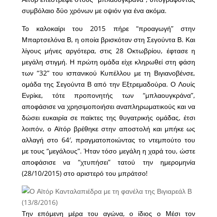
συμβόλαιο δύο χρόνων με οψιόν για ένα ακόμα.
Το καλοκαίρι του 2015 πήρε “προαγωγή” στην
Μπαρτσελόνα Β, η οποία βρισκόταν στη Σεγούντα Β. Και
λίγους μήνες αργότερα, στις 28 Οκτωβρίου, έφτασε η
μεγάλη στιγμή. Η πρώτη ομάδα είχε κληρωθεί στη φάση
των “32” του ισπανικού Κυπέλλου με τη Βιγιανοβένσε,
ομάδα της Σεγούντα Β από την Εξτρεμαδούρα. Ο Λουίς
Ενρίκε, τότε προπονητής των “μπλαουγκράνα”,
αποφάσισε να χρησιμοποιήσει αναπληρωματικούς και να
δώσει ευκαιρία σε παίκτες της θυγατρικής ομάδας, έτσι
λοιπόν, ο Αϊτόρ βρέθηκε στην αποστολή και μπήκε ως
αλλαγή στο 64′, πραγματοποιώντας το ντεμπούτο του
με τους “μεγάλους”. Ήταν τόσο μεγάλη η χαρά του, ώστε
αποφάσισε να “χτυπήσει” τατού την ημερομηνία
(28/10/2015) στο αριστερό του μπράτσο!
Την επόμενη μέρα του αγώνα, ο ίδιος ο Μέσι τον