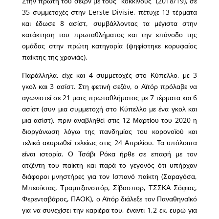
Στην πρώτη του σεζόν με τους “κόκκινους” (2018/19), σε
35 συμμετοχές στην Eerste Divisie, πέτυχε 13 τέρματα
και έδωσε 8 ασίστ, συμβάλλοντας τα μέγιστα στην
κατάκτηση του πρωταθλήματος και την επάνοδο της
ομάδας στην πρώτη κατηγορία (ψηφίστηκε κορυφαίος
παίκτης της χρονιάς).
Παράλληλα, είχε και 4 συμμετοχές στο Κύπελλο, με 3
γκολ και 3 ασίστ. Στη φετινή σεζόν, ο Αϊτόρ πρόλαβε να
αγωνιστεί σε 21 ματς πρωταθλήματος με 7 τέρματα και 6
ασίστ (συν μια συμμετοχή στο Κύπελλο με ένα γκολ και
μια ασίστ), πριν αναβληθεί στις 12 Μαρτίου του 2020 η
διοργάνωση λόγω της πανδημίας του κορονοϊού και
τελικά ακυρωθεί τελείως στις 24 Απριλίου. Τα υπόλοιπα
είναι ιστορία. Ο Τσάβι Ρόκα ήρθε σε επαφή με τον
ατζέντη του παίκτη και παρά το γεγονός ότι υπήρχαν
διάφοροι μνηστήρες για τον Ισπανό παίκτη (Σαραγόσα,
Μπεσίκτας, Τραμπζονσπόρ, Σίβασπορ, ΤΣΣΚΑ Σόφιας,
Φερεντσβάρος, ΠΑΟΚ), ο Αϊτόρ διάλεξε τον Παναθηναϊκό
για να συνεχίσει την καριέρα του, έναντι 1,2 εκ. ευρώ για