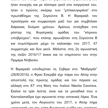
ήταν συνεχής και με τέσσερα γκολ στο ενεργητικό του,
ήταν ο πρώτος σκόρερ των “μπλαουγκράνα” στο
πρωτάθλημα της Σεγούντα Β. Η Βιγιαρεάλ τον
προσέγγισε και συμφώνησε μαζί του για συμβόλαιο
διάρκειας δυόμισι χρόνων. Αμέσως εντάχθηκε στο
ρόστερ της θυγατρικής ομάδας του “κίτρινου
υποβρύχιου”, που επίσης αγωνιζόταν στη Σεγούντα Β
και συμπλήρωσε μέχρι το καλοκαίρι του 2017, 47
συμμετοχές και δυο γκολ. Μάλιστα, στη 2η αγωνιστική
της σεζόν 2016/17 έκανε και το ντεμπούτο του στην
Πριμέρα Ντιβισιόν.
Η Βιγιαρεάλ υποδεχόταν τη Σεβίγια στο “Μαδριγάλ”
(28/8/2016), ο Φραν Εσκριβά είχε πάρει τον Αϊτόρ στην
αποστολή της πρώτης ομάδας και τον πέρασε ως
αλλαγή στο 87′ στη θέση του Ιταλού Νίκολα Σανσόνε.
Εκείνα τα τρία λεπτά, είναι και τα μοναδικά που ο
Κανταλαπιέδρα έχει αγωνιστεί στην ισπανική Λίγκα. Ένα
χρόνο μετά, τον Αύγουστο του 2017, ο Αϊτόρ πήρε
μεταγραφή για την τρίτη θυγατρική ομάδα της καριέρας