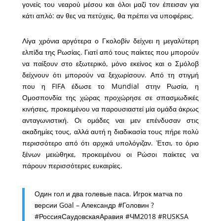
γονείς του νεαρού μέσου και όλοι μαζί τον έπεισαν για
κάτι απλό: αν θες να πετύχεις, θα πρέπει να υποφέρεις.
Λίγα χρόνια αργότερα ο Γκολοβίν δείχνει η μεγαλύτερη
ελπίδα της Ρωσίας. Γιατί από τους παίκτες που μπορούν
να παίξουν στο εξωτερικό, μόνο εκείνος και ο Σμόλοβ
δείχνουν ότι μπορούν να ξεχωρίσουν. Από τη στιγμή
που η FIFA έδωσε το Mundial στην Ρωσία, η
Ομοσπονδία της χώρας προχώρησε σε σπασμωδικές
κινήσεις, προκειμένου να παρουσιαστεί μία ομάδα άκρως
ανταγωνιστική. Οι ομάδες ναι μεν επένδυσαν στις
ακαδημίες τους, αλλά αυτή η διαδικασία τους πήρε πολύ
περισσότερο από ότι αρχικά υπολόγιζαν. Έτσι, το όριο
ξένων μειώθηκε, προκειμένου οι Ρώσοι παίκτες να
πάρουν περισσότερες ευκαιρίες.
Один гол и два голевые паса. Игрок матча по
версии Goal – Александр
#Головин
?
#РоссияСаудовскаяАравия
#ЧМ2018
#RUSKSA