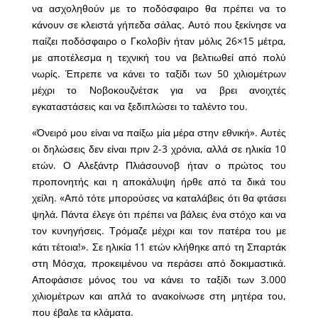
να ασχοληθούν με το ποδόσφαιρο θα πρέπει να το
κάνουν σε κλειστά γήπεδα σάλας. Αυτό που ξεκίνησε να
παίζει ποδόσφαιρο ο Γκολοβίν ήταν μόλις 26×15 μέτρα,
με αποτέλεσμα η τεχνική του να βελτιωθεί από πολύ
νωρίς. Έπρεπε να κάνει το ταξίδι των 50 χιλιομέτρων
μέχρι το Νοβοκουζνέτσκ για να βρει ανοιχτές
εγκαταστάσεις και να ξεδιπλώσει το ταλέντο του.
«Όνειρό μου είναι να παίξω μία μέρα στην εθνική». Αυτές
οι δηλώσεις δεν είναι πριν 2-3 χρόνια, αλλά σε ηλικία 10
ετών. Ο Αλεξάντρ Πλιάσουνοβ ήταν ο πρώτος του
προπονητής και η αποκάλυψη ήρθε από τα δικά του
χείλη. «Από τότε μπορούσες να καταλάβεις ότι θα φτάσει
ψηλά. Πάντα έλεγε ότι πρέπει να βάλεις ένα στόχο και να
τον κυνηγήσεις. Τρόμαζε μέχρι και τον πατέρα του με
κάτι τέτοια!». Σε ηλικία 11 ετών κλήθηκε από τη Σπαρτάκ
στη Μόσχα, προκειμένου να περάσει από δοκιμαστικά.
Αποφάσισε μόνος του να κάνει το ταξίδι των 3.000
χιλιομέτρων και απλά το ανακοίνωσε στη μητέρα του,
που έβαλε τα κλάματα.