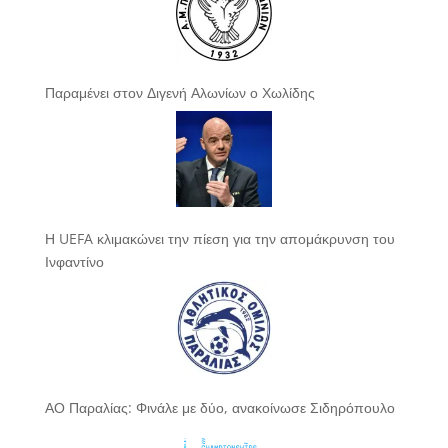
Παραμένει στον Διγενή Αλωνίων ο Χωλίδης
Η UEFA κλιμακώνει την πίεση για την απομάκρυνση του
Ινφαντίνο
ΑΟ Παραλίας: Φινάλε με δύο, ανακοίνωσε Σιδηρόπουλο