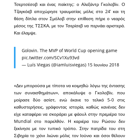
Τσερτσέσοβ και ένας παίκτης: ο Αλεξάντρ Γκολοβίν. Ο
Τζαγκόεβ αποχώρησε τραυματίας μόλις στο 24’ και τη
θέση δίπλα στον Σμόλοβ στην επίθεση πήρε ο νεαρός
μέσος της ΤΣΣΚΑ, με τον Τσερίσεβ να περνάει αριστερά.
Και έλαμψε.
Golovin. The MVP of World Cup opening game
pic.twitter.com/SCv1Xu93vd
— Luís Viegas (@iamluisviegas)
15 Ιουνίου 2018
«Δεν μπορούσα με τίποτα να κοιμηθώ λόγω της έντασης
των συναισθημάτων», αποκάλυψε ο Γκολοβίν, που
μοίρασε δύο ασίστ, ενώ έκανε το τελικό 5-0 στις
καθυστερήσεις, γράφοντας ιστορία, καθώς κανένας δεν
είχε καταφέρει να σκοράρει με φάουλ στην πρεμιέρα του
Mundial στο παρελθόν. Η καριέρα του Ρώσου δεν
ξεκίνησε με τον τυπικό τρόπο. Στην πατρίδα του στη
Σιβηρία το χιόνι λιώνει μόλις τον Ιούνιο και όσοι θέλουν