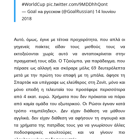
#WorldCup
pic.twitter.com/9MDDhhQont
— Goal на русском (@GoalRussian)
14 Ιουνίου
2018
Αυτό, όμως, έγινε με τέτοια προχειρότητα, που απλά οι
γηγενείς παίκτες είδαν τους μισθούς τους να
εκτοξεύονται χωρίς αυτό να ανταποκρίνεται στην
πραγματική τους αξία. Ο Τζιούμπα, για παράδειγμα, που
πέρασε ως αλλαγή και σκόραρε μόλις 69 δευτερόλεπτα
μετά με την πρώτη του επαφή με τη μπάλα, άφησε τη
Σπαρτάκ και υπέγραψε ως ελεύθερος στη Ζενίτ, μόνο και
μόνο επειδή η τελευταία του προσέφερε περισσότερα
από 4 εκατ. ευρώ. Χρήματα που δεν πρόκειται να πάρει
από καμία ομάδα του εξωτερικού. Οι Ρώσοι έγιναν κατά
τρόπο «τεμπέληδες». Δεν είχαν διάθεση να μάθουν
αγγλικά, δεν είχαν διάθεση να αφήσουν τη σιγουριά και
τα χρήματα της πατρίδας τους για να γνωρίσουν άλλες
ποδοσφαιρικές κουλτούρες και να γίνουν πιο