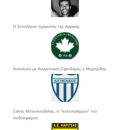
Ο ξυπόλητος πρίγκιπας της Αφρικής
Ανανέωσε με Αναγέννηση Σφενδάμης ο Μιχαηλίδης
Σάκης Μπουκουβάλας, ο “πολυπράγμων” του
ποδοσφαίρου