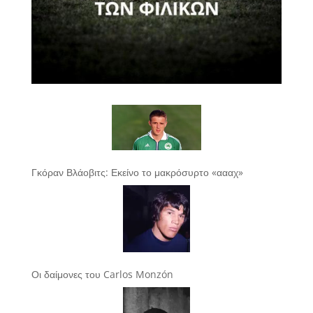
Γκόραν Βλάοβιτς: Εκείνο το μακρόσυρτο «αααχ»
Οι δαίμονες του Carlos Monzón