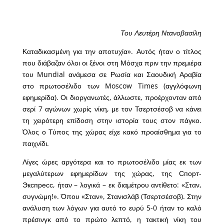
Του Λευτέρη Ντανοβασίλη
Καταδικασμένη για την αποτυχία». Αυτός ήταν ο τίτλος
που διάβαζαν όλοι οι ξένοι στη Μόσχα πριν την πρεμιέρα
του Mundial ανάμεσα σε Ρωσία και Σαουδική Αραβία
στο πρωτοσέλιδο των Moscow Times (αγγλόφωνη
εφημερίδα). Οι διοργανωτές, άλλωστε, προέρχονταν από
σερί 7 αγώνων χωρίς νίκη, με τον Τσερτσέσοβ να κάνει
τη χειρότερη επίδοση στην ιστορία τους στον πάγκο.
Όλος ο Τύπος της χώρας είχε κακό προαίσθημα για το
παιχνίδι.
Λίγες ώρες αργότερα και το πρωτοσέλιδο μίας εκ των
μεγαλύτερων εφημερίδων της χώρας, της Спорт-
Экспресс, ήταν – λογικά – εκ διαμέτρου αντίθετο: «Σταν,
συγνώμη!». Όπου «Σταν», Στανισλάβ (Τσερτσέσοβ). Στην
ανάλυση των λόγων για αυτό το ευρύ 5-0 ήταν το καλό
πρέσινγκ από το πρώτο λεπτό, η τακτική νίκη του