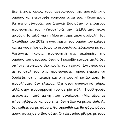
Δεν έπεισε, όμως, τους ανθρώπους της μοσχοβίτικης
ομάδας και επέστρεψε γρήγορα σπίτι του. «Καλύτερα»,
θα πει ο μέντοράς του Σεργκέι Βασιούτιν, ο επόμενος
προπονητής του. «Υποστήριζε την ΤΣΣΚΑ από πολύ
μικρός». Το ταξίδι για τη Μόσχα πήρε απλά αναβολή. Τον
Οκτώβριο του 2012 η αγαπημένη του ομάδα τον κάλεσε
και εκείνος πήρε αμέσως το αεροπλάνο. Σύμφωνα με τον
Αλεξάντερ Γκρίσιν, προπονητή στις ακαδημίες της
ομάδας του στρατού, όταν ο Γκολοβίν έφτασε απλά δεν
υπήρχε περιθώριο βελτίωσής του τεχνικά. Εντυπωσίασε
με το στυλ του στις προπονήσεις, όμως έπρεπε να
δουλέψει στην τακτική και στη φυσική κατάσταση. Τα
προβλήματα δεν έλειψαν. Όχι στον αγωνιστικό χώρο,
αλλά στην προσαρμογή του σε μία πόλη 1.000 φορές
μεγαλύτερη από εκείνη που μεγάλωσε. «Μία μέρα με
πήρε τηλέφωνο και μου είπε: δεν θέλω να μείνω εδώ. Αν
δεν έρθετε να με πάρετε, θα σηκωθώ και θα φύγω μόνος
μου», συνέχισε ο Βασιούτιν. Ο τελευταίος μίλησε με τους