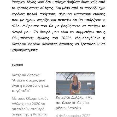
Υπάρχει λόγος γιατί δεν υπάρχει βοήθεια δυστυχώς από
το κράτος στους αθλητές. Και μέσα από το παιχνίδι έχω
κερδίσει πολλά πράγματα, σίγουρα υπάρχουν εταιρίες
που με έχουν στηρίξει και πιστεύω ότι θα υπάρξουν κι
άλλοι άνθρωποι που θα με βοηθήσουν να πετύχω το
όνειρό μου. Το όνειρό μου είναι να συμμετέχω στους
Ολυμπιακούς Αγώνες του 2020″
, εξομολογήθηκε η
Κατερίνα Δαλάκα κάνοντας άπαντες να ξεσπάσουν σε
χειροκροτήματα.
Σχετικά
Κατερίνα Δαλάκα:
“Απλά ο στόχος μου
είναι η προπόνηση και
το γήπεδο”
Κατερίνα Δαλάκα: «Με
Με τους Ολυμπιακούς
απειλούν ότι θα μου
Αγώνες του 2020 να
ρίξουν βιτριόλι»
αποτελούν σταθερό
όνειρό της η Κατερίνα
4 Φεβρουαρίου 2022