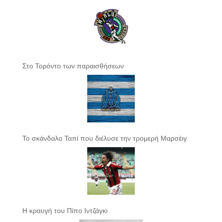
Στο Τορόντο των παραισθήσεων
Το σκάνδαλο Ταπί που διέλυσε την τρομερή Μαρσέιγ
Η κραυγή του Πίπο Ιντζάγκι