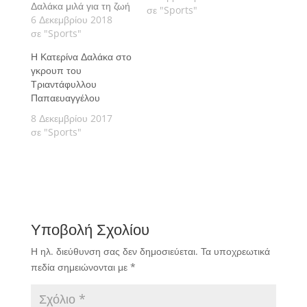
Δαλάκα μιλά για τη ζωή
σε "Sports"
του πρωταθλητή και
6 Δεκεμβρίου 2018
όσα κέρδισε από το
σε "Sports"
Survivor.
Η Κατερίνα Δαλάκα στο
γκρουπ του
Τριαντάφυλλου
Παπαευαγγέλου
8 Δεκεμβρίου 2017
σε "Sports"
Υποβολή Σχολίου
Η ηλ. διεύθυνση σας δεν δημοσιεύεται.
Τα υποχρεωτικά
πεδία σημειώνονται με
*