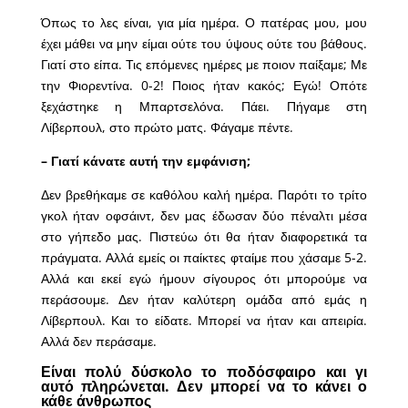
Όπως το λες είναι, για μία ημέρα. Ο πατέρας μου, μου
έχει μάθει να μην είμαι ούτε του ύψους ούτε του βάθους.
Γιατί στο είπα. Τις επόμενες ημέρες με ποιον παίξαμε; Με
την Φιορεντίνα. 0-2! Ποιος ήταν κακός; Εγώ! Οπότε
ξεχάστηκε η Μπαρτσελόνα. Πάει. Πήγαμε στη
Λίβερπουλ, στο πρώτο ματς. Φάγαμε πέντε.
– Γιατί κάνατε αυτή την εμφάνιση;
Δεν βρεθήκαμε σε καθόλου καλή ημέρα. Παρότι το τρίτο
γκολ ήταν οφσάιντ, δεν μας έδωσαν δύο πέναλτι μέσα
στο γήπεδο μας. Πιστεύω ότι θα ήταν διαφορετικά τα
πράγματα. Αλλά εμείς οι παίκτες φταίμε που χάσαμε 5-2.
Αλλά και εκεί εγώ ήμουν σίγουρος ότι μπορούμε να
περάσουμε. Δεν ήταν καλύτερη ομάδα από εμάς η
Λίβερπουλ. Και το είδατε. Μπορεί να ήταν και απειρία.
Αλλά δεν περάσαμε.
Είναι πολύ δύσκολο το ποδόσφαιρο και γι
αυτό πληρώνεται. Δεν μπορεί να το κάνει ο
κάθε άνθρωπος