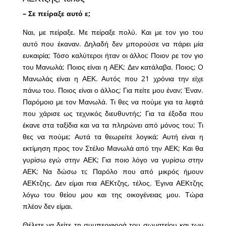
– Σε πείραξε αυτό ε;
Ναι, με πείραξε. Με πείραξε πολύ. Και με τον γιο του
αυτό που έκαναν. Δηλαδή δεν μπορούσε να πάρει μία
ευκαιρία; Τόσο καλύτεροι ήταν οι άλλοι; Ποιον ρε τον γιο
του Μανωλά; Ποιος είναι η ΑΕΚ; Δεν κατάλαβα. Ποιος; O
Μανωλάς είναι η ΑΕΚ. Αυτός που 21 χρόνια την είχε
πάνω του. Ποιος είναι ο άλλος; Για πείτε μου έναν; Έναν.
Παρόμοιο με τον Μανωλά. Τι θες να πούμε για τα λεφτά
που χάρισε ως τεχνικός διευθυντής; Για τα έξοδα που
έκανε στα ταξίδια και να τα πληρώνει από μόνος του; Τι
θες να πούμε; Αυτά τα θεωρείτε λογικά; Αυτή είναι η
εκτίμηση προς τον Στέλιο Μανωλά από την ΑΕΚ; Και θα
γυρίσω εγώ στην ΑΕΚ; Για ποιο λόγο να γυρίσω στην
ΑΕΚ; Να δώσω τι; Παρόλο που από μικρός ήμουν
ΑΕΚτζης. Δεν είμαι πια ΑΕΚτζης, τέλος. Έγινα ΑΕΚτζης
λόγω του θείου μου και της οικογένειας μου. Τώρα
πλέον δεν είμαι.
Θέλετε να δείτε τη συμπεριφορά του σωματείου και των