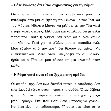
– Πότε ένιωσες ότι είσαι σημαντικός για τη Ρόμα;
Όταν ήταν να ανανεώσω το συμβόλαιό μου. Το
κατάλαβα από μια συζήτηση που έκανα με τον Τότι και
τον Μόντσι. Ήθελε ο Μόντσι να μιλήσω με τον Τότι γιατί
είχαμε καλές σχέσεις. Μιλήσαμε και κατάλαβα ότι με θέλει
πάρα πολύ αυτή η ομάδα. Δεν ξέρω αν ήθελαν να με
πουλήσουν. Γιατί για το μέλλον μου αποφασίζω εγώ.
Μου έδειξαν από την αρχή ότι θέλουν να μείνω. Με
εμπιστεύτηκαν. Μετά όταν υπέγραψα το συμβόλαιο,
ήρθε και ο Τότι και μου έδωσε και μια κλωτσιά στον
κώλο.
– Η Ρόμα γιατί είναι τόσο ξεχωριστή ομάδα;
Οι οπαδοί της. Δεν έχω ξαναδεί τέτοιους οπαδούς. Δεν
έχω ξαναδεί τέτοια αγάπη προς την ομάδα. Όταν βέβαια
η ομάδα δεν πηγαίνει καλά, το πράγμα γυρίζει
μπούμερανγκ. Εκεί που είσαι Θεός μπορείς να γίνεις…
Και έτσι είναι το ποδόσφαιρο. Γι’ αυτό σας είπα ότι ο