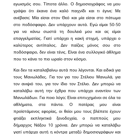
εγωισμός σου. Τίποτα άλλο. Ο δημοσιογράφος να μου
γράψει ότι έκανα ένα καλό παιχνίδι και τι έγινε; Με
ανέβασε; Μία είσαι στον Θεό και μία είσαι στο πάτωμα
στο ποδόσφαιρο. Δεν υπάρχουν αυτά. Εγώ είμαι 50-50
για να κάνω σωστά τη δουλειά μου και ας είμαι
επαγγελματίας. Γιατί υπάρχει η κακή στιγμή, υπάρχει ο
καλύτερος αντίπαλος. Δεν παίζεις μόνος σου στο
ποδόσφαιρο, δεν είναι τένις. Είναι ένα συλλογικό άθλημα
που το κάνει το πιο ωραίο στον κόσμο.
Και δεν τα καταλαβαίνω αυτά που λέγονται. Και ειδικά για
τους Μανωλάδες. Για τον γιο του Στέλιου Μανωλά, για
τον ανιψιό του, για τον ίδιο τον Στέλιο. Δεν μπορώ να
καταλάβω αυτή την έχθρα που υπάρχει εναντίον των
Μανωλάδων. Για ποιο λόγο; Είναι επιτυχημένοι σε όλα τα
αθλήματα, στα πάντα. Ο πατέρας μου είναι
προϊστάμενος εφορίας, οι θείοι μου τους βλέπετε έχουν
φτιάξει εκπληκτικά ξενοδοχεία, ο παππούς μου
δήμαρχος Νάξου 10 χρόνια. Δεν μπορώ να καταλάβω
γιατί υπάρχει αυτή η κόντρα μεταξύ δημοσιογράφων και