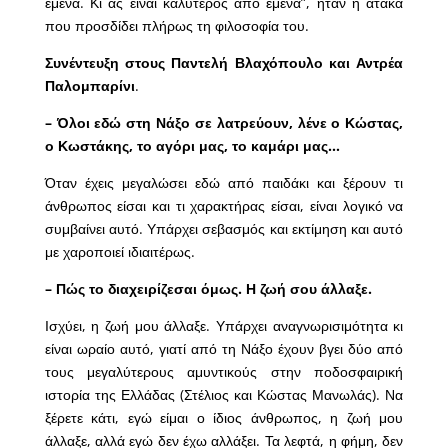
εμένα. Κι ας είναι καλύτερος από εμένα”, ήταν η ατάκα
που προσδίδει πλήρως τη φιλοσοφία του.
Συνέντευξη στους Παντελή Βλαχόπουλο και Αντρέα
Παλομπαρίνι
.
– Όλοι εδώ στη Νάξο σε λατρεύουν, λένε ο Κώστας,
ο Κωστάκης, το αγόρι μας, το καμάρι μας…
Όταν έχεις μεγαλώσει εδώ από παιδάκι και ξέρουν τι
άνθρωπος είσαι και τι χαρακτήρας είσαι, είναι λογικό να
συμβαίνει αυτό. Υπάρχει σεβασμός και εκτίμηση και αυτό
με χαροποιεί ιδιαιτέρως.
– Πώς το διαχειρίζεσαι όμως. Η ζωή σου άλλαξε.
Ισχύει, η ζωή μου άλλαξε. Υπάρχει αναγνωρισιμότητα κι
είναι ωραίο αυτό, γιατί από τη Νάξο έχουν βγει δύο από
τους μεγαλύτερους αμυντικούς στην ποδοσφαιρική
ιστορία της Ελλάδας (Στέλιος και Κώστας Μανωλάς). Να
ξέρετε κάτι, εγώ είμαι ο ίδιος άνθρωπος, η ζωή μου
άλλαξε, αλλά εγώ δεν έχω αλλάξει. Τα λεφτά, η φήμη, δεν