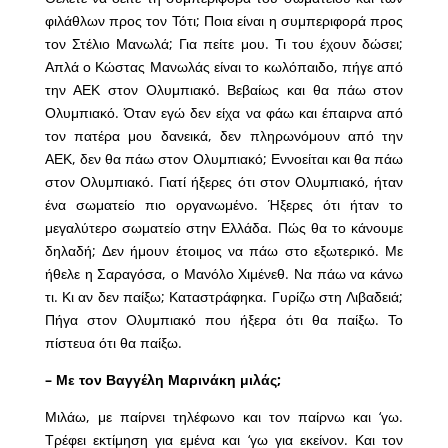
φιλάθλων προς τον Τότι; Ποια είναι η συμπεριφορά προς
τον Στέλιο Μανωλά; Για πείτε μου. Τι του έχουν δώσει;
Απλά ο Κώστας Μανωλάς είναι το κωλόπαιδο, πήγε από
την ΑΕΚ στον Ολυμπιακό. Βεβαίως και θα πάω στον
Ολυμπιακό. Όταν εγώ δεν είχα να φάω και έπαιρνα από
τον πατέρα μου δανεικά, δεν πληρωνόμουν από την
ΑΕΚ, δεν θα πάω στον Ολυμπιακό; Εννοείται και θα πάω
στον Ολυμπιακό. Γιατί ήξερες ότι στον Ολυμπιακό, ήταν
ένα σωματείο πιο οργανωμένο. Ήξερες ότι ήταν το
μεγαλύτερο σωματείο στην Ελλάδα. Πώς θα το κάνουμε
δηλαδή; Δεν ήμουν έτοιμος να πάω στο εξωτερικό. Με
ήθελε η Σαραγόσα, ο Μανόλο Χιμένεθ. Να πάω να κάνω
τι. Κι αν δεν παίξω; Καταστράφηκα. Γυρίζω στη Λιβαδειά;
Πήγα στον Ολυμπιακό που ήξερα ότι θα παίξω. Το
πίστευα ότι θα παίξω.
– Με τον Βαγγέλη Μαρινάκη μιλάς;
Μιλάω, με παίρνει τηλέφωνο και τον παίρνω και ‘γω.
Τρέφει εκτίμηση για εμένα και ‘γω για εκείνον. Και τον