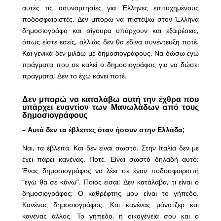
αυτές τις ασυναρτησίες για Έλληνες επιτυχημένους
ποδοσφαιριστές. Δεν μπορώ να πιστέψω στον Έλληνα
δημοσιογράφο και σίγουρα υπάρχουν και εξαιρέσεις,
όπως είστε εσείς, αλλιώς δεν θα έδινα συνέντευξη ποτέ.
Και γενικά δεν μιλάω με δημοσιογράφους. Να δώσω εγώ
πράγματα που σε καλεί ο δημοσιογράφος για να δώσει
πράγματα; Δεν το έχω κάνει ποτέ.
Δεν μπορώ να καταλάβω αυτή την έχθρα που
υπάρχει εναντίον των Μανωλάδων από τους
δημοσιογράφους
– Αυτά δεν τα έβλεπες όταν ήσουν στην Ελλάδα;
Ναι, τα έβλεπα. Και δεν είναι σωστό. Στην Ιταλία δεν με
έχει πάρει κανένας. Ποτέ. Είναι σωστό δηλαδή αυτό;
Ένας δημοσιογράφος να λέει σε έναν ποδοσφαιριστή
“εγώ θα σε κάνω”. Ποιος είσαι; Δεν κατάλαβα, τι είναι ο
δημοσιογράφος; Ο καθρέφτης μου είναι το γήπεδο.
Κανένας δημοσιογράφος. Και κανένας μάνατζερ και
κανένας άλλος. Το γήπεδο, η οικογένειά σου και ο