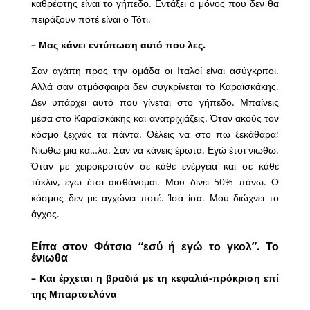
καθρέφτης είναι το γήπεδο. Εντάξει ο μόνος που δεν θα
πειράξουν ποτέ είναι ο Τότι.
– Μας κάνει εντύπωση αυτό που λες.
Σαν αγάπη προς την ομάδα οι Ιταλοί είναι ασύγκριτοι.
Αλλά σαν ατμόσφαιρα δεν συγκρίνεται το Καραϊσκάκης.
Δεν υπάρχει αυτό που γίνεται στο γήπεδο. Μπαίνεις
μέσα στο Καραϊσκάκης και ανατριχιάζεις. Όταν ακούς τον
κόσμο ξεχνάς τα πάντα. Θέλεις να στο πω ξεκάθαρα;
Νιώθω μια κα…λα. Σαν να κάνεις έρωτα. Εγώ έτσι νιώθω.
Όταν με χειροκροτούν σε κάθε ενέργεια και σε κάθε
τάκλιν, εγώ έτσι αισθάνομαι. Μου δίνει 50% πάνω. Ο
κόσμος δεν με αγχώνει ποτέ. Ίσα ίσα. Μου διώχνει το
άγχος.
Είπα στον Φάτσιο “εσύ ή εγώ το γκολ”. Το
ένιωθα
– Και έρχεται η βραδιά με τη κεφαλιά-πρόκριση επί
της Μπαρτσελόνα