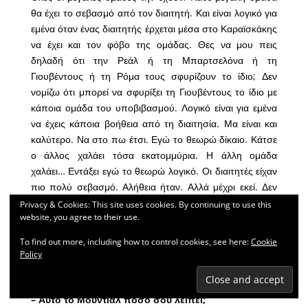
θα έχει το σεβασμό από τον διαιτητή. Και είναι λογικό για
εμένα όταν ένας διαιτητής έρχεται μέσα στο Καραϊσκάκης
να έχει και τον φόβο της ομάδας. Θες να μου πεις
δηλαδή ότι την Ρεάλ ή τη Μπαρτσελόνα ή τη
Γιουβέντους ή τη Ρόμα τους σφυρίζουν το ίδιο; Δεν
νομίζω ότι μπορεί να σφυρίξει τη Γιουβέντους το ίδιο με
κάποια ομάδα του υποβιβασμού. Λογικό είναι για εμένα
να έχεις κάποια βοήθεια από τη διαιτησία. Μα είναι και
καλύτερο. Να στο πω έτσι. Εγώ το θεωρώ δίκαιο. Κάτσε
ο άλλος χαλάει τόσα εκατομμύρια. Η άλλη ομάδα
χαλάει… Εντάξει εγώ το θεωρώ λογικό. Οι διαιτητές είχαν
πιο πολύ σεβασμό. Αλήθεια ήταν. Αλλά μέχρι εκεί. Δεν
είχα νιώσει ποτέ στη ζωή μου, να ξέρω κάτι μ’ αυτά που
Privacy & Cookies: This site uses cookies. By continuing to use this
website, you agree to their use.
είχαν βγει. Ποτέ στη ζωή μου. Σας μιλάω ειλικρινά. Και σε
κοιτάζω στα μάτια.
To find out more, including how to control cookies, see here:
Cookie
Policy
Ποιον να βάλεις δίπλα σε έναν Καραγκούνη;
Όχι μόνο παικτικά. Από προσωπικότητα από
πολλά
– Αυτό το Μουντιάλ πόσο σου λείπει;