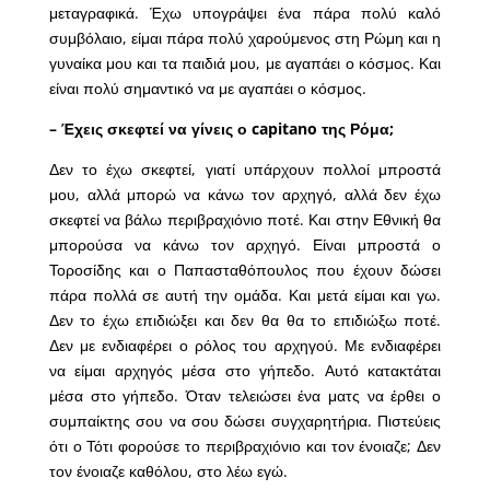
μεταγραφικά. Έχω υπογράψει ένα πάρα πολύ καλό
συμβόλαιο, είμαι πάρα πολύ χαρούμενος στη Ρώμη και η
γυναίκα μου και τα παιδιά μου, με αγαπάει ο κόσμος. Και
είναι πολύ σημαντικό να με αγαπάει ο κόσμος.
– Έχεις σκεφτεί να γίνεις ο capitano της Ρόμα;
Δεν το έχω σκεφτεί, γιατί υπάρχουν πολλοί μπροστά
μου, αλλά μπορώ να κάνω τον αρχηγό, αλλά δεν έχω
σκεφτεί να βάλω περιβραχιόνιο ποτέ. Και στην Εθνική θα
μπορούσα να κάνω τον αρχηγό. Είναι μπροστά ο
Τοροσίδης και ο Παπασταθόπουλος που έχουν δώσει
πάρα πολλά σε αυτή την ομάδα. Και μετά είμαι και γω.
Δεν το έχω επιδιώξει και δεν θα θα το επιδιώξω ποτέ.
Δεν με ενδιαφέρει ο ρόλος του αρχηγού. Με ενδιαφέρει
να είμαι αρχηγός μέσα στο γήπεδο. Αυτό κατακτάται
μέσα στο γήπεδο. Όταν τελειώσει ένα ματς να έρθει ο
συμπαίκτης σου να σου δώσει συγχαρητήρια. Πιστεύεις
ότι ο Τότι φορούσε το περιβραχιόνιο και τον ένοιαζε; Δεν
τον ένοιαζε καθόλου, στο λέω εγώ.