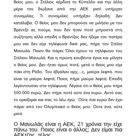
θείος μου, ο Στέλιος κέρδισε το Κύπελλο και την άλλη
μέρα τον διώξανε από την ΑΕΚ γιατί υπήρχαν
συνομιλίες. Τι συνομιλίες υπήρξαν δηλαδή; Δεν
κατάλαβα. Ο θείος μου δεν μπορούσε να μιλήσει με τον
Βρέντζο ας πούμε, που δεν ήταν ποτέ μπροστά στη
συζήτηση αλλά επειδή ο Βρέντζος δεν ήξερε τον πατέρα
μου και δεν είχε τηλέφωνα δικά μας, πήρε τον Στέλιο
Μανωλά. Ποιον θα πάρει; Όλοι έχουν το τηλέφωνο του
Στέλιου Μανωλά. Και η πρώτη κουβέντα έγινε και μίλησε
ο θείος μου. Δεν ήταν όμως ποτέ, μετά ο θείος μου είχε
πάει στη Ρόδο. Του έβγαλαν αρχ….ς, μαύρα λεφτά, που
είναι τα μαύρα λεφτά; Ποιος πήρε μαύρα λεφτά; Επειδή
λεγόντουσαν στα τηλέφωνα; Λέγανε ότι ο θείος μου πήρε
500.000 ευρώ. Δεν πήρε ποτέ ούτε ένα ευρώ. Αυτό σας
το ορκίζομαι και σας το λέω εγώ. Ούτε ένα ευρώ δεν έχει
πάρει από τον Ολυμπιακό ο θείος μου. Ούτε ένα, ούτε
μισό.
O Μανωλάς είναι η ΑΕΚ, 21 χρόνια την είχε
πάνω του. Ποιος είναι ο άλλος; Δεν είμαι πια
ΑΕΚτζης, τέλος