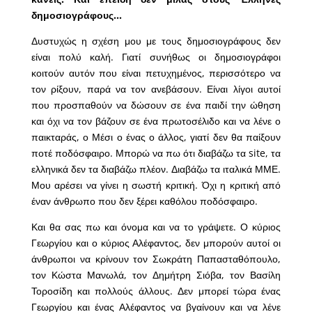
δημοσιογράφους…
Δυστυχώς η σχέση μου με τους δημοσιογράφους δεν
είναι πολύ καλή. Γιατί συνήθως οι δημοσιογράφοι
κοιτούν αυτόν που είναι πετυχημένος, περισσότερο να
τον ρίξουν, παρά να τον ανεβάσουν. Είναι λίγοι αυτοί
που προσπαθούν να δώσουν σε ένα παιδί την ώθηση
και όχι να τον βάζουν σε ένα πρωτοσέλιδο και να λένε ο
παικταράς, ο Μέσι ο ένας ο άλλος, γιατί δεν θα παίξουν
ποτέ ποδόσφαιρο. Μπορώ να πω ότι διαβάζω τα site, τα
ελληνικά δεν τα διαβάζω πλέον. Διαβάζω τα ιταλικά ΜΜΕ.
Μου αρέσει να γίνει η σωστή κριτική. Όχι η κριτική από
έναν άνθρωπο που δεν ξέρει καθόλου ποδόσφαιρο.
Και θα σας πω και όνομα και να το γράψετε. Ο κύριος
Γεωργίου και ο κύριος Αλέφαντος, δεν μπορούν αυτοί οι
άνθρωποι να κρίνουν τον Σωκράτη Παπασταθόπουλο,
τον Κώστα Μανωλά, τον Δημήτρη Σιόβα, τον Βασίλη
Τοροσίδη και πολλούς άλλους. Δεν μπορεί τώρα ένας
Γεωργίου και ένας Αλέφαντος να βγαίνουν και να λένε