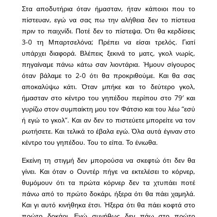
Στα αποδυτήρια όταν ήμασταν, ήταν κάποιοι που το
πίστευαν, εγώ να σας πω την αλήθεια δεν το πίστευα
πριν το παιχνίδι. Ποτέ δεν το πίστεψα. Ότι θα κερδίσεις
3-0 τη Μπαρτσελόνα; Πρέπει να είσαι τρελός. Γιατί
υπάρχει διαφορά. Βλέπεις ξεκινά το ματς, γκολ νωρίς,
πηγαίναμε πάνω κάτω σαν λιοντάρια. Ήμουν σίγουρος
όταν βάλαμε το 2-0 ότι θα προκριθούμε. Και θα σας
αποκαλύψω κάτι. Όταν μπήκε και το δεύτερο γκολ,
ήμασταν στο κέντρο του γηπέδου περίπου στο 79′ και
γυρίζω στον συμπαίκτη μου τον Φάτσιο και του λέω “εσύ
ή εγώ το γκολ”. Και αν δεν το πιστεύετε μπορείτε να τον
ρωτήσετε. Και τελικά το έβαλα εγώ. Όλα αυτά έγιναν στο
κέντρο του γηπέδου. Του το είπα. Το ένιωθα.
Εκείνη τη στιγμή δεν μπορούσα να σκεφτώ ότι δεν θα
γίνει. Και όταν ο Ουντέρ πήγε να εκτελέσει το κόρνερ,
θυμόμουν ότι τα πρώτα κόρνερ δεν τα χτυπάει ποτέ
πάνω από το πρώτο δοκάρι, ήξερα ότι θα πάει χαμηλά.
Και γι αυτό κινήθηκα έτσι. Ήξερα ότι θα πάει κοφτά στο
πρώτο δοκάρι. Εγώ συνήθως δεν πάω στο πρώτο