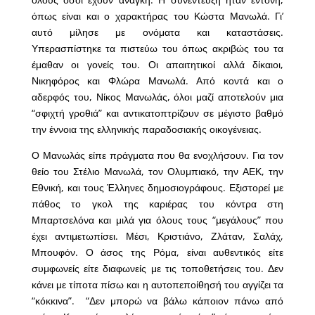
όπως είναι και ο χαρακτήρας του Κώστα Μανωλά. Γι’
αυτό μίλησε με ονόματα και καταστάσεις.
Υπερασπίστηκε τα πιστεύω του όπως ακριβώς του τα
έμαθαν οι γονείς του. Οι απαιτητικοί αλλά δίκαιοι,
Νικηφόρος και Φλώρα Μανωλά. Από κοντά και ο
αδερφός του, Νίκος Μανωλάς, όλοι μαζί αποτελούν μια
“σφιχτή γροθιά” και αντικατοπτρίζουν σε μέγιστο βαθμό
την έννοια της ελληνικής παραδοσιακής οικογένειας.
Ο Μανωλάς είπε πράγματα που θα ενοχλήσουν. Για τον
θείο του Στέλιο Μανωλά, τον Ολυμπιακό, την ΑΕΚ, την
Εθνική, και τους Έλληνες δημοσιογράφους. Εξιστορεί με
πάθος το γκολ της καριέρας του κόντρα στη
Μπαρτσελόνα και μιλά για όλους τους “μεγάλους” που
έχει αντιμετωπίσει. Μέσι, Κριστιάνο, Ζλάταν, Σαλάχ,
Μπουφόν. Ο άσος της Ρόμα, είναι αυθεντικός είτε
συμφωνείς είτε διαφωνείς με τις τοποθετήσεις του. Δεν
κάνει με τίποτα πίσω και η αυτοπεποίθησή του αγγίζει τα
“κόκκινα”. “Δεν μπορώ να βάλω κάποιον πάνω από