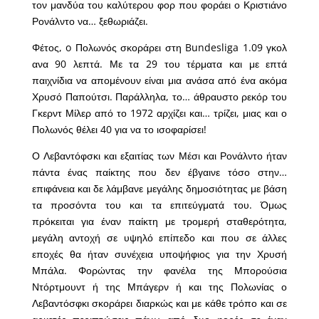
τον μανδύα του καλύτερου φορ που φοράει ο Κριστιάνο
Ρονάλντο να… ξεθωριάζει.
Φέτος, o Πολωνός σκοράρει στη Bundesliga 1.09 γκολ
ανα 90 λεπτά. Με τα 29 του τέρματα και με επτά
παιχνίδια να απομένουν είναι μια ανάσα από ένα ακόμα
Χρυσό Παπούτσι. Παράλληλα, το… άθραυστο ρεκόρ του
Γκερντ Μίλερ από το 1972 αρχίζει και… τρίζει, μιας και ο
Πολωνός θέλει 40 για να το ισοφαρίσει!
Ο Λεβαντόφσκι και εξαιτίας των Μέσι και Ρονάλντο ήταν
πάντα ένας παίκτης που δεν έβγαινε τόσο στην…
επιφάνεια και δε λάμβανε μεγάλης δημοσιότητας με βάση
τα προσόντα του και τα επιτεύγματά του. Όμως
πρόκειται για έναν παίκτη με τρομερή σταθερότητα,
μεγάλη αντοχή σε υψηλό επίπεδο και που σε άλλες
εποχές θα ήταν συνέχεια υποψήφιος για την Χρυσή
Μπάλα. Φορώντας την φανέλα της Μπορούσια
Ντόρτμουντ ή της Μπάγερν ή και της Πολωνίας ο
Λεβαντόσφκι σκοράρει διαρκώς και με κάθε τρόπο και σε