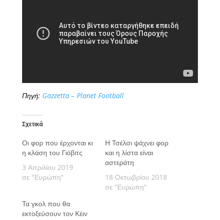
Πηγή:
Gazzetta – Planet Football
Σχετικά
Οι φορ που έρχονται κι
Η Τσέλσι ψάχνει φορ
η κλάση του Γιόβιτς
και η λίστα είναι
αστεράτη
3 Απριλίου 2019
σε "Ευρώπη"
18 Οκτωβρίου 2018
σε "Ευρώπη"
Τα γκολ που θα
εκτοξεύσουν τον Κέιν