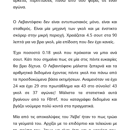
αρκετές περιπτώσεις πάνω από δυο φορές σε έναν
αγώνα.
Ο Λεβαντόφσκι δεν είναι εντυπωσιακός μόνο, είναι και
σταθερός. Είναι μία μηχανή των γκολ και με ένστικτο
σκόρερ στην μικρή περιοχή. Χρειάζεται 4.5 σουτ στα 90
λεπτά για να βρει γκολ, μία επίδοση που δεν έχει κανείς.
Έχει ποσοστό 0.18 γκολ που πρόκειται να μπει ανά
σουτ. Κάτι που σημαίνει πως σε μία στις πέντε ευκαιρίες
θα βρει δίχτυα. Ο Λεβαντόφσκι μάλιστα ξεπερνά και τα
αριθμητικά δεδομένα έχοντας πέντε γκολ πιο πάνω από
τα προσδοκώμενα βάσει εκτιμήσεων. Αναμενόταν να έχει
24 και έχει 29 στο πρωτάθλημα και 43 στο σύνολο! 43
γκολ σε 37 αγώνες! Μάλιστα τα στατιστικά αυτά
βγαίνουν από το FBref, που καταγράφει δεδομένα και
βγάζει νούμερα πολύ κοντά στα πραγματικά.
Μία από τις αποκαλύψεις του ‘Λέβα’ ήταν το πως τρώει
τα γεύματά του. Αρχίζει με το επιδόρπιο και τελειώνει με
τη σούπα του. Ίσως να είναι έτσι και η καριέρα του.