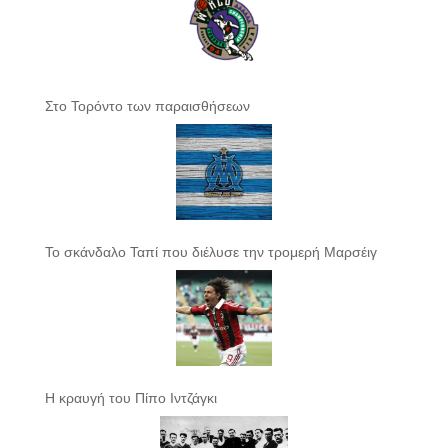
Στο Τορόντο των παραισθήσεων
Το σκάνδαλο Ταπί που διέλυσε την τρομερή Μαρσέιγ
Η κραυγή του Πίπο Ιντζάγκι