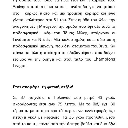
Ξεκίνησε από πιο κάτω και… ανάποδα για να φτάσει
στο… κυρίως πιάτο και μία τρομερή καριέρα και ενώ
γίνεται καλύτερος στα 31 του. Στην ομάδα του Φλικ, την
αναγεννημένη Μπάγερν, την ομάδα που έφτιαξε ξανά το
ποδοσφαιρικό… κέφι του Τόμας Μίλερ, υπάρχουν οι
Γκνάμπρι και Ντέιβις. Μία καλοστημένη και… αδίστακτη
ποδοσφαιρικά μηχανή, που δεν σταματάει πουθενά. Και
πάνω απ’ όλα η ποιότητα του Λεβαντόφσκι, που δείχνει
έτοιμος να την οδηγεί και στον τίτλο του Champions
League.
Eτσι σκοράρει τη φετινή σεζόν!
Σε 37 παιχνίδια ο Πολωνός φορ μετρά 43 γκολ,
σκοράροντας έτσι ανα 75 λεπτά. Με το δεξί έχει 30
τέρματα, με το αριστερό τέσσερα, ενώ εννέα φορές έχει
πετύχει γκολ με κεφαλιές. Τα 36 γκολ προήλθαν μέσα
από το κουτί, πέντε από την άσπρη βούλα και δυο έξω