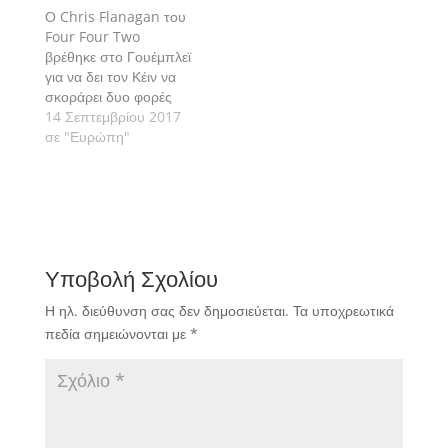
Ο Chris Flanagan του
Four Four Two
βρέθηκε στο Γουέμπλεϊ
για να δει τον Κέιν να
σκοράρει δυο φορές
στην τριάρα κόντρα
14 Σεπτεμβρίου 2017
στη Ντόρτμουντ. Γιατί
σε "Ευρώπη"
αυτά τα τέρματα
ανεβάζουν τις μετοχές
του στα ύψη...
Υποβολή Σχολίου
Η ηλ. διεύθυνση σας δεν δημοσιεύεται.
Τα υποχρεωτικά
πεδία σημειώνονται με
*