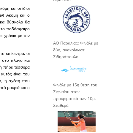
όμη και οι ίδιοι
αν! Ακόμη και ο
 και δύσκολα θα
τί το ποδόσφαιρο
ει χρόνια με τον
ΑΟ Παραλίας: Φινάλε με
δύο, ανακοίνωσε
ο επίκεντρο, οι
Σιδηρόπουλο
η στο πλάνο και
δή πήρε τέσσερα
 αυτός είναι του
ο, η σχέση που
Φινάλε με 15η θέση του
από μακριά και ο
Σιφναίου στον
προκριματικό των 10μ.
Σταθερά