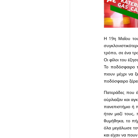
Η 19η
Μαΐου
το
συγκλονιστικότερ
τρόπο, σε ένα τρ
Οι φίλοι του έζη
Το ποδόσφαιρο τ
πιουν μέχρι να 
ποδόσφαιρο ξέρει
Πατεράδες που έ
ούρλιαζαν και αγ
πανεπιστήμιο ή 
ήταν μαζί τους,
θυμήθηκα, το πή
όλα μεγάλωσε το
και είχαν να που