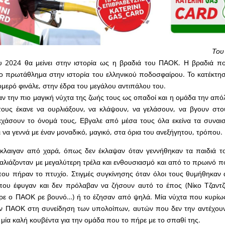
Του
υ 2024 θα μείνει στην ιστορία ως η βραδιά του ΠΑΟΚ. Η βραδιά πο
ο πρωτάθλημα στην ιστορία του ελληνικού ποδοσφαίρου. Το κατέκτησ
ομερό φινάλε, στην έδρα του μεγάλου αντιπάλου του.
σαν την πιο μαγική νύχτα της ζωής τους ως οπαδοί και η ομάδα την απ
ους έκανε να ουρλιάξουν, να κλάψουν, να γελάσουν, να βγουν στο
ξεχάσουν το όνομά τους, Εβγαλε από μέσα τους όλα εκείνα τα συνα
 να γεννά με έναν μοναδικό, μαγικό, στα όρια του ανεξήγητου, τρόπου.
κλαιγαν από χαρά, όπως δεν έκλαψαν όταν γεννήθηκαν τα παιδιά το
καλιάζονταν με μεγαλύτερη τρέλα και ενθουσιασμό και από το πρωινό 
που πήραν το πτυχίο. Στιγμές συγκίνησης όταν όλοι τους θυμήθηκαν
 που έφυγαν και δεν πρόλαβαν να ζήσουν αυτό το έπος (Νίκο Τζαντ
ρε ο ΠΑΟΚ ρε βουνό…) ή το έζησαν από ψηλά. Μία νύχτα που κυρίω
ν ΠΑΟΚ στη συνείδηση των υπολοίπων, αυτών που δεν την αντέχουν 
ν μία καλή κουβέντα για την ομάδα που το πήρε με το σπαθί της.