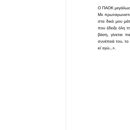
Ο ΠΑΟΚ μεγάλωσε 
Με πρωταγωνιστές
στα δικά μου μάτ
που έδειξε όλη τ
βάση, γίνεται π
συνέπειά του, το
κι’ εγώ…».