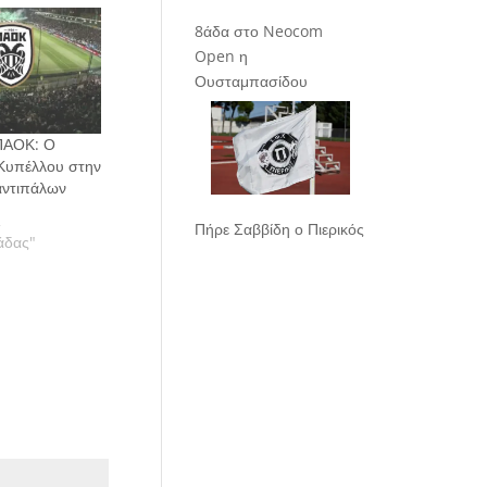
8άδα στο Neocom
Open η
Ουσταμπασίδου
ΠΑΟΚ: Ο
 Κυπέλλου στην
αντιπάλων
2
Πήρε Σαββίδη ο Πιερικός
άδας"