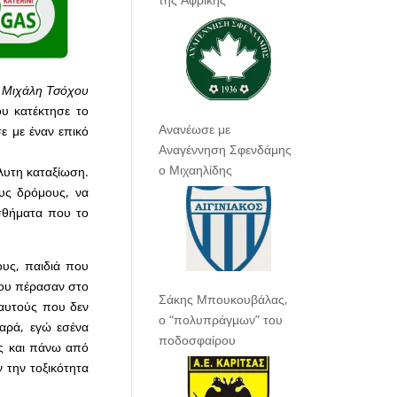
 Μιχάλη Τσόχου
υ κατέκτησε το
Ανανέωσε με
ε με έναν επικό
Αναγέννηση Σφενδάμης
ο Μιχαηλίδης
όλυτη καταξίωση.
υς δρόμους, να
ισθήματα που το
υς, παιδιά που
που πέρασαν στο
Σάκης Μπουκουβάλας,
 αυτούς που δεν
ο “πολυπράγμων” του
ζαρά, εγώ εσένα
ποδοσφαίρου
ς και πάνω από
την τοξικότητα