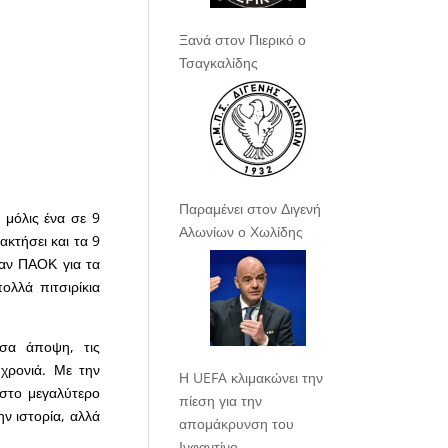
Ξανά στον Πιερικό ο
Τσαγκαλίδης
Παραμένει στον Διγενή
 μόλις ένα σε 9
Αλωνίων ο Χωλίδης
ακτήσει και τα 9
ιναν ΠΑΟΚ για τα
λλά πιτσιρίκια
σα άποψη, τις
χρονιά. Με την
Η UEFA κλιμακώνει την
 στο μεγαλύτερο
πίεση για την
ην ιστορία, αλλά
απομάκρυνση του
Ινφαντίνο