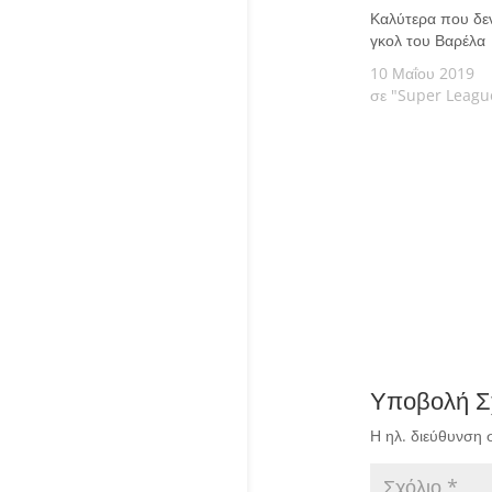
Καλύτερα που δε
γκολ του Βαρέλα
10 Μαΐου 2019
σε "Super Leagu
Υποβολή Σ
Η ηλ. διεύθυνση 