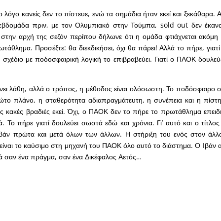
 λόγο κανείς δεν το πίστευε, ενώ τα σημάδια ήταν εκεί και ξεκάθαρα. Ακ
α εβδομάδα πριν, με τον Ολυμπιακό στην Τούμπα, sold out δεν έκαν
στην αρχή της σεζόν περίπου δήλωνε ότι η ομάδα φτιάχνεται ακόμη
ρωτάθλημα. Προσέξτε: θα διεκδικήσει, όχι θα πάρει! Αλλά το πήρε, για
το σχέδιο με ποδοσφαιρική λογική το επιβραβεύει. Γιατί ο ΠΑΟΚ δουλεύ
ει λάθη, αλλά ο τρόπος, η μέθοδος είναι ολόσωστη. Το ποδόσφαιρο στ
ώτο πλάνο, η σταθερότητα αδιαπραγμάτευτη, η συνέπεια και η πίστ
τις κακές βραδιές εκεί. Όχι, ο ΠΑΟΚ δεν το πήρε το πρωτάθλημα επει
. Το πήρε γιατί δουλεύει σωστά εδώ και χρόνια. Γι’ αυτό και ο τίτλος
ζβάν πρώτα και μετά όλων των άλλων. Η στήριξη του ενός στον άλλ
 είναι το καύσιμο στη μηχανή του ΠΑΟΚ όλο αυτό το διάστημα. Ο Ιβάν 
ά σαν ένα πράγμα, σαν ένα Δικέφαλος Αετός…