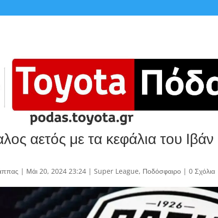
λος αετός με τα κεφάλια του Ιβάν 
άππας
|
Μάι 20, 2024 23:24
|
Super League
,
Ποδόσφαιρο
|
0 Σχόλια