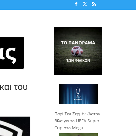
και του
Παρί Σεν Ζερμέν -Άστον
Βίλα για το UEFA Super
Cup στο Mega