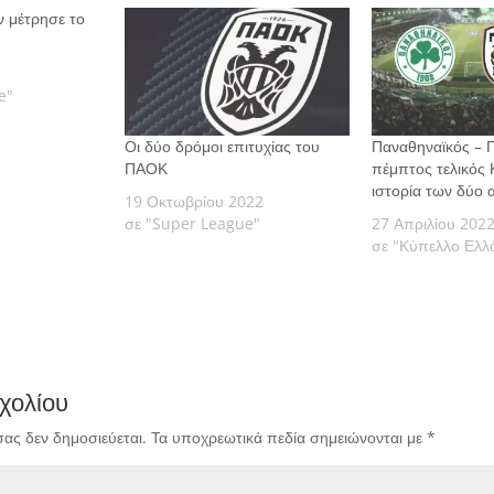
ν μέτρησε το
e"
Οι δύο δρόμοι επιτυχίας του
Παναθηναϊκός – 
ΠΑΟΚ
πέμπτος τελικός
ιστορία των δύο 
19 Οκτωβρίου 2022
σε "Super League"
27 Απριλίου 202
σε "Κύπελλο Ελλ
χολίου
σας δεν δημοσιεύεται.
Τα υποχρεωτικά πεδία σημειώνονται με
*