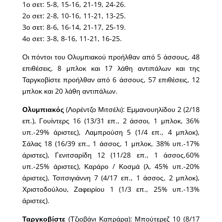
1ο σετ: 5-8, 15-16, 21-19, 24-26.
2ο σετ: 2-8, 10-16, 11-21, 13-25.
3ο σετ: 8-6, 16-14, 21-17, 25-19.
4ο σετ: 3-8, 8-16, 11-21, 16-25.
Οι πόντοι του Ολυμπιακού προήλθαν από 5 άσσους, 48
επιθέσεις, 8 μπλοκ και 17 λάθη αντιπάλων και της
Ταργκοβίστε προήλθαν από 6 άσσους, 57 επιθέσεις, 12
μπλοκ και 20 λάθη αντιπάλων.
Ολυμπιακός
(Λορέντζο Μιτσέλι): Εμμανουηλίδου 2 (2/18
επ.), Γουίντερς 16 (13/31 επ., 2 άσσοι, 1 μπλοκ, 36%
υπ.-29% άριστες), Λαμπρούση 5 (1/4 επ., 4 μπλοκ),
Σάλας 18 (16/39 επ., 1 άσσος, 1 μπλοκ, 38% υπ.-17%
άριστες), Γενιτσαρίδη 12 (11/28 επ., 1 άσσος,60%
υπ.-25% άριστες), Καράρο / Κοσμά (λ, 45% υπ.-20%
άριστες), Τσιτσιγιάννη 7 (4/17 επ., 1 άσσος, 2 μπλοκ),
Χριστοδούλου, Ζαφειρίου 1 (1/3 επ., 25% υπ.-13%
άριστες).
Ταργκοβίστε
(Τζιοβάνι Καπράρα): Μπούτερεζ 10 (8/17