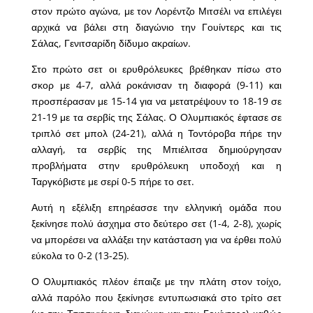
στον πρώτο αγώνα, με τον Λορέντζο Μιτσέλι να επιλέγει
αρχικά να βάλει στη διαγώνιο την Γουίντερς και τις
Σάλας, Γενιτσαρίδη δίδυμο ακραίων.
Στο πρώτο σετ οι ερυθρόλευκες βρέθηκαν πίσω στο
σκορ με 4-7, αλλά ροκάνισαν τη διαφορά (9-11) και
προσπέρασαν με 15-14 για να μετατρέψουν το 18-19 σε
21-19 με τα σερβίς της Σάλας. Ο Ολυμπιακός έφτασε σε
τριπλό σετ μπολ (24-21), αλλά η Τοντόροβα πήρε την
αλλαγή, τα σερβίς της Μπιέλιτσα δημιούργησαν
προβλήματα στην ερυθρόλευκη υποδοχή και η
Ταργκόβιστε με σερί 0-5 πήρε το σετ.
Αυτή η εξέλιξη επηρέασσε την ελληνική ομάδα που
ξεκίνησε πολύ άσχημα στο δεύτερο σετ (1-4, 2-8), χωρίς
να μπορέσει να αλλάξει την κατάσταση για να έρθει πολύ
εύκολα το 0-2 (13-25).
Ο Ολυμπιακός πλέον έπαιζε με την πλάτη στον τοίχο,
αλλά παρόλο που ξεκίνησε εντυπωσιακά στο τρίτο σετ