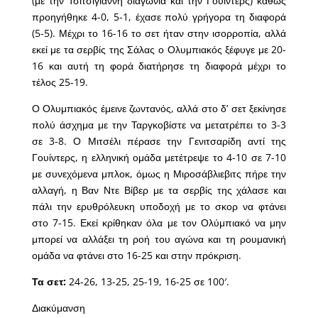
(με την Τσιτσιγιάννη διαγώνια και την Γουίντερς) καθώς
προηγήθηκε 4-0, 5-1, έχασε πολύ γρήγορα τη διαφορά
(5-5). Μέχρι το 16-16 το σετ ήταν στην ισορροπία, αλλά
εκεί με τα σερβίς της Σάλας ο Ολυμπιακός ξέφυγε με 20-
16 και αυτή τη φορά διατήρησε τη διαφορά μέχρι το
τέλος 25-19.
Ο Ολυμπιακός έμεινε ζωντανός, αλλά στο δ’ σετ ξεκίνησε
πολύ άσχημα με την Ταργκοβίστε να μετατρέπει το 3-3
σε 3-8. Ο Μιτσέλι πέρασε την Γενιτσαρίδη αντί της
Γουίντερς, η ελληνική ομάδα μετέτρεψε το 4-10 σε 7-10
με συνεχόμενα μπλοκ, όμως η Μιροσάβλιεβιτς πήρε την
αλλαγή, η Βαν Ντε Βίβερ με τα σερβίς της χάλασε και
πάλι την ερυθρόλευκη υποδοχή με το σκορ να φτάνει
στο 7-15. Εκεί κρίθηκαν όλα με τον Ολύμπιακό να μην
μπορεί να αλλάξει τη ροή του αγώνα και τη ρουμανική
ομάδα να φτάνει στο 16-25 και στην πρόκριση.
Τα σετ:
24-26, 13-25, 25-19, 16-25 σε 100′.
Διακύμανση