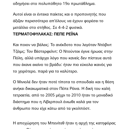
οδηγήσει στο πολυπόθητο 19ο πρωτάθλημα.
Αυτοί είναι οι έντεκα παίκτες και ο προπονητής που
άξιζαν περισσότερο απ’όλους να έχουν φορέσει το
μετάλλιο στο στήθος. Σε 4-4-2 φυσικά.
ΤΕΡΜΑΤΟΦΥΛΑΚΑΣ: ΠΕΠΕ ΡΕΪΝΑ
Και ποιον να βάλεις; Το ανέκδοτο που λεγόταν Ντέιβιντ
Τζέιμς; Τον Βέστερφελντ; Ο Ντούντεκ έγινε ήρωας στην
Πόλη, αλλά υπάρχει λόγο που κανείς δεν πίστευε αυτά
που έκανε εκείνο το βράδυ: ήταν πιο εύκολα ικανός για
το χειρότερο, παρά για το καλύτερο.
Ο Μινιολέ δεν ήταν ποτέ τίποτα το σπουδαίο και η θέση
ανήκει δικαιωματικά στον Πέπε Ρέινα. Η δική του καλή
τετραετία, από το 2005 μέχρι το 2010 ήταν το μοναδικό
διάστημα που η Λίβερπουλ ένιωθε καλά για τον
άνθρωπο που είχε κάτω από τα γκολπόστ.
Η αποχώρηση του Μπενίτεθ ήταν η αρχή της κατηφόρας