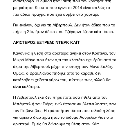
αντίστροφο. Η ομάδα ήταν αυτή που τον κράτησε στη
μετριότητα. Κι αυτό που έγινε το 2014 είναι απλώς το
πιο άδικο πράγμα που έχει συμβεί στο χορτάρι.
Για εκείνον, όχι για τη Λίβερπουλ. Δεν ήταν άδικο που το
πήρε η Σίτι, ήταν άδικο που Τζέραρντ έζησε κάτι τέτοιο.
ΑΡΙΣΤΕΡΟΣ ΕΞΤΡΕΜ: ΝΤΕΡΚ ΚΑΪΤ
Κανονικά η θέση στα αριστερά ανήκει στον Κουτίνιο, τον
Μικρό Μάγο που ήταν ο,τι πιο κλασάτο έχει έρθει από τα
άκρα της Λίβερπουλ μέχρι την εποχή των Μανέ-Σαλάχ.
Όμως, ο Βραζιλιάνος πήδηξε από το καράβι, δεν
κατάλαβε τι χτίζεται γύρω του, πίστεψε πως αλλού θα
είναι καλύτερα.
Η Λίβερπουλ εκεί δεν πήρε ποτέ όσα ήθελε από τον
Μπάμπελ ή τον Ριέρα, ενώ έφτασε να βλέπει ληστές σαν
τον Γιοβάνοβιτς. Η τρύπα ήταν τέτοια που τελικά η λύση
για αρκετό διάστημα ήταν το δίδυμο Αουρέλιο-Ρίσε στα
αριστερά. Εμείς θα δώσουμε τη θέση στον Κάιτ.