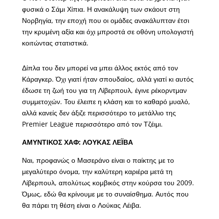
φυσικά ο Σάμι Χίπια. Η ανακάλυψη των σκάουτ στη
Νορβηγία, την εποχή που οι ομάδες ανακάλυπταν έτσι
την κρυμένη αξία και όχι μπροστά σε οθόνη υπολογιστή
κοιτώντας στατιστικά.
Δίπλα του δεν μπορεί να μπει άλλος εκτός από τον
Κάραγκερ. Όχι γιατί ήταν σπουδαίος, αλλά γιατί κι αυτός
έδωσε τη ζωή του για τη Λίβερπουλ, έγινε ρέκορντμαν
συμμετοχών. Του έλειπε η κλάση και το καθαρό μυαλό,
αλλά κανείς δεν άξιζε περισσότερο το μετάλλιο της
Premier League περισσότερο από τον Τζέιμι.
ΑΜΥΝΤΙΚΟΣ ΧΑΦ: ΛΟΥΚΑΣ ΛΕΪΒΑ
Ναι, προφανώς ο Μασεράνο είναι ο παίκτης με το
μεγαλύτερο όνομα, την καλύτερη καριέρα μετά τη
Λίβερπουλ, απολύτως κομβικός στην κούρσα του 2009.
Όμως, εδώ θα κρίνουμε με το συναίσθημα. Αυτός που
θα πάρει τη θέση είναι ο Λούκας Λέιβα.