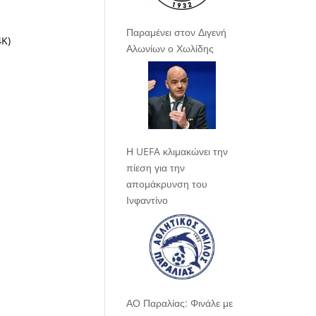
Παραμένει στον Διγενή
K)
Αλωνίων ο Χωλίδης
Η UEFA κλιμακώνει την
πίεση για την
απομάκρυνση του
Ινφαντίνο
ΑΟ Παραλίας: Φινάλε με