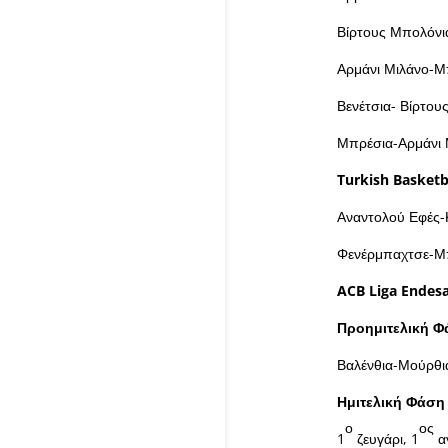
Βίρτους Μπολόνι
Αρμάνι Μιλάνο-Μ
Βενέτσια- Βίρτο
Μπρέσια-Αρμάνι 
Turkish Basketb
Αναντολού Εφές-
Φενέρμπαχτσε-Μπ
ACB
Liga
Endes
Προημιτελική 
Βαλένθια-Μούρθι
Ημιτελική Φάση
ο
ος
1
ζευγάρι, 1
α