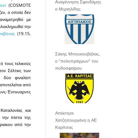
Αναγέννηση Σφενδάμης
εντ
(COSMOTE
ο Μιχαηλίδης
εν, ο οποία δεν
ναμετρηθεί με
ολοκληρωθεί την
σαβόνας
(19.15,
Σάκης Μπουκουβάλας,
ο “πολυπράγμων” του
 τους τελικούς
ποδοσφαίρου
τον Σέλτικς των
ς δύο φιναλίστ
 αποτελείται από
ουνς-Έντουαρντς
Καταλονίας και
Απέκτησε
 την πίστα της
Χατζηπουργάνη η ΑΕ
ριακου από την
Καρίτσας