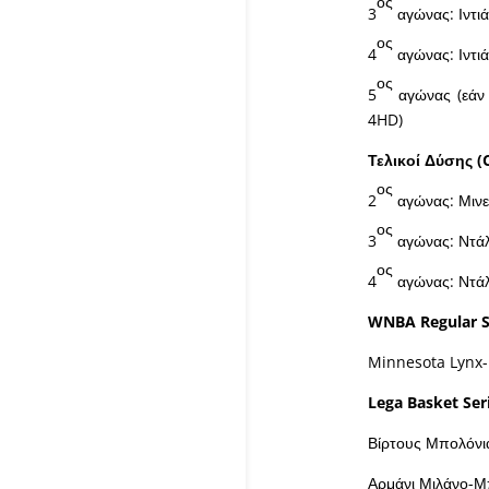
ος
3
αγώνας: Ιντιά
ος
4
αγώνας: Ιντιά
ος
5
αγώνας (εάν 
4HD)
Τελικοί Δύσης (
ος
2
αγώνας: Μιν
ος
3
αγώνας: Ντάλ
ος
4
αγώνας: Ντάλ
WNBA Regular 
Minnesota Lynx-
Lega Basket Ser
Βίρτους Μπολόνι
Αρμάνι Μιλάνο-Μ