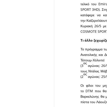
τελικό του Emi
SPORT 3HD). Στη 
κατάφερε να κα
την Καϊζερσλάουτ
Κυριακή 26/5 με
COSMOTE SPORT
Τι άλλο ξεχωρίζ
Το πρόγραμμα τω
Ανατολικής και Δ
Τέιτουμ-Χόλιντε
ος
(3
αγώνας: 26/5
τους Ντάλας Μάβε
ος
(2
αγώνας: 25/5
Οι φίλοι του μ
το DTM που θα δ
Βαρκελώνης θα 
πίστα του Λάουζ