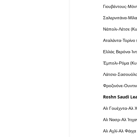
Γιουβέντους-Μόν
Σαλερνιτάνα-Μί
Νάπολι-Λέτσε (Κ
Αταλάντα-Τορίνο
Ελλάς Βερόνα-Ίν
Έμπολι-Ρόμα (Κυ
Λάτσιο-Σασουόλο
Φροζινόνε-Ουντι
Roshn
Saudi
Le
Αλ Γουέχντα-Αλ 
Αλ Νασρ-Αλ Ίτιχ
Αλ Αχλί-Αλ Φάιχ