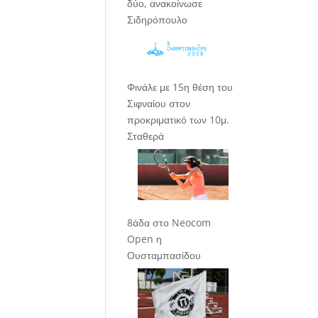
δύο, ανακοίνωσε
Σιδηρόπουλο
Φινάλε με 15η θέση του
Σιφναίου στον
προκριματικό των 10μ.
Σταθερά
8άδα στο Neocom
Open η
Ουσταμπασίδου