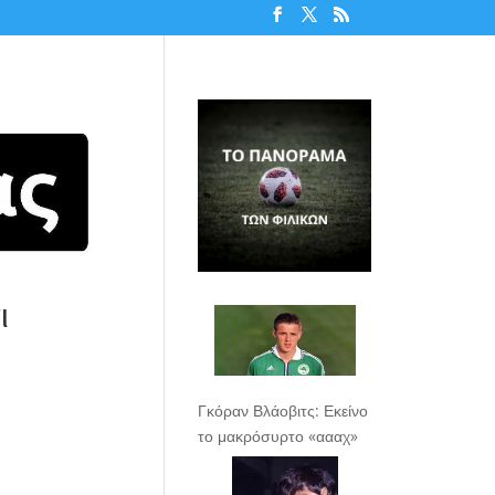
ι
Γκόραν Βλάοβιτς: Εκείνο
το μακρόσυρτο «αααχ»