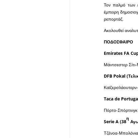
Τον παλμό των ε
έμπειρη δημοσιο
ρεπορτάζ.
Ακολουθεί αναλυτ
ΠΟΔΟΣΦΑΙΡΟ
Emirates
FA
Cu
Μάντσεστερ Σίτι
DFB
Pokal
(Τελι
Καϊζερσλάουτερν
Taca
de
Portuga
Πόρτο-Σπόρτινγκ
η
Serie
A
(38
Αγω
Τζένοα-Μπολόνια