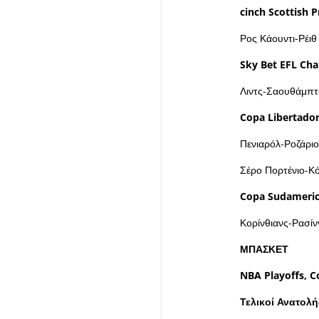
cinch Scottish 
Ρος Κάουντι-Ρέι
Sky Bet EFL Cha
Λιντς-Σαουθάμπτ
Copa
Libertado
Πενιαρόλ-Ροζάρι
Σέρο Πορτένιο-Κ
Copa
Sudameri
Κορίνθιανς-Ρασί
ΜΠΑΣΚΕΤ
NBA Playoffs, C
Τελικοί Ανατολή