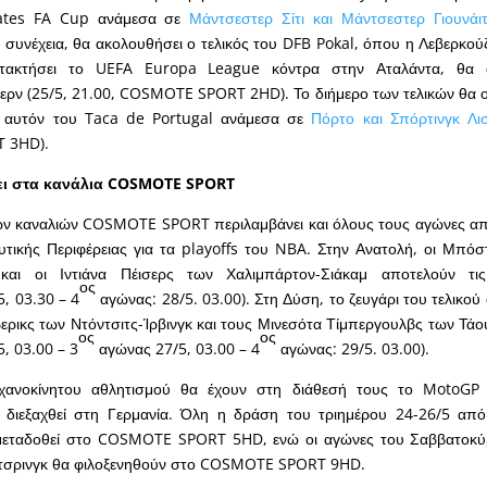
rates FA Cup ανάμεσα σε
Μάντσεστερ Σίτι και Μάντσεστερ Γιουνάιτ
συνέχεια, θα ακολουθήσει ο τελικός του DFB Pokal, όπου η Λεβερκούζ
τακτήσει το UEFA Europa League κόντρα στην Αταλάντα, θα α
ερν (25/5, 21.00, COSMOTE SPORT 2HD). Το διήμερο των τελικών θα 
 αυτόν του Taca de Portugal ανάμεσα σε
Πόρτο και Σπόρτινγκ Λι
 3HD).
ει στα κανάλια
COSMOTE
SPORT
ν καναλιών COSMOTE SPORT περιλαμβάνει και όλους τους αγώνες από
υτικής Περιφέρειας για τα playoffs του NBA. Στην Ανατολή, οι Μπόσ
ϊ και οι Ιντιάνα Πέισερς των Χαλιμπάρτον-Σιάκαμ αποτελούν τι
ος
, 03.30 – 4
αγώνας: 28/5. 03.00). Στη Δύση, το ζευγάρι του τελικού
ρικς των Ντόντσιτς-Ίρβινγκ και τους Μινεσότα Τίμπεργουλβς των Τά
ος
ος
, 03.00 – 3
αγώνας 27/5, 03.00 – 4
αγώνας: 29/5. 03.00).
ηχανοκίνητου αθλητισμού θα έχουν στη διάθεσή τους το MotoGP 
ιεξαχθεί στη Γερμανία. Όλη η δράση του τριημέρου 24-26/5 από
μεταδοθεί στο COSMOTE SPORT 5HD, ενώ οι αγώνες του Σαββατοκύ
ιτσρινγκ θα φιλοξενηθούν στο COSMOTE SPORT 9HD.