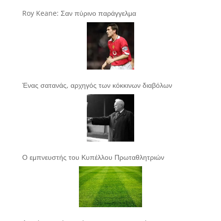
Roy Keane: Σαν πύρινο παράγγελμα
Ένας σατανάς, αρχηγός των κόκκινων διαβόλων
Ο εμπνευστής του Κυπέλλου Πρωταθλητριών