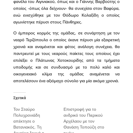
φανέλα του Αιγινιακού, όπως και ο Γιάννης Βαρβούτης ο
οποίος -όπως όλα δείχνουν- θα συνεχίσει στον Βαφύρα,
ενώ ενισχύθηκε με τον Θόδωρο Κολαξίδη ο οποίος
αγωνίστηκε πέρυσι στους Πάνθηρες.
Ο έμπειρος κορμός της ομάδας, σε συνάρτηση με τον
νεαρό Τερζόπουλο ο οποίος έκανε πέρυσι μία εξαιρετική
χρονιά και αναμένεται και φέτος ανάλογη συνέχεια, θα
παντρευτεί με τους νεαρούς παίκτες τους οποίους έχει
επιλέξει ο Πλάτωνας Χοτοκουρίδης από τα τμήματα
υποδομής και σε συνδυασμό με το πολύ καλό και
οικογενειακό κλίμα της ομάδας αναμένεται να
αποτελέσουν ένα αξιόμαχο σύνολο για μία ακόμα χρονιά.
Σχετικά
Τον Σταύρο
Επιστροφή για το
Πολυχρονιάδη
ανδρικό του Πιερικού
απέκτησε ο
Αρχέλαου με τον
Βατανιακός. Τη
Θανάση Τοπούζη στο
Δευτέρα ξεκινά η
τιμόνι