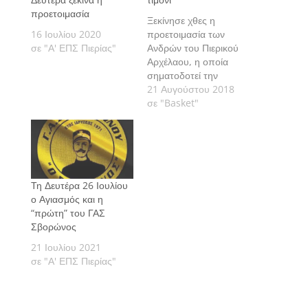
προετοιμασία
Ξεκίνησε χθες η
16 Ιουλίου 2020
προετοιμασία των
σε "Α' ΕΠΣ Πιερίας"
Ανδρών του Πιερικού
Αρχέλαου, η οποία
σηματοδοτεί την
επιστροφή του στην
21 Αυγούστου 2018
αγωνιστική δράση μετά
σε "Basket"
από ένα διάλειμμα μίας
χρονιάς.
Τη Δευτέρα 26 Ιουλίου
ο Αγιασμός και η
“πρώτη” του ΓΑΣ
Σβορώνος
21 Ιουλίου 2021
σε "Α' ΕΠΣ Πιερίας"