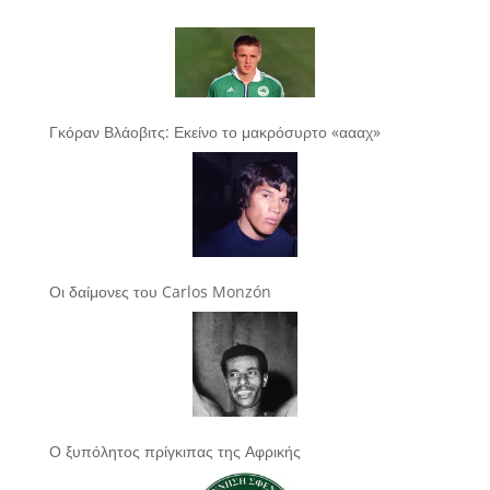
Γκόραν Βλάοβιτς: Εκείνο το μακρόσυρτο «αααχ»
Οι δαίμονες του Carlos Monzón
Ο ξυπόλητος πρίγκιπας της Αφρικής