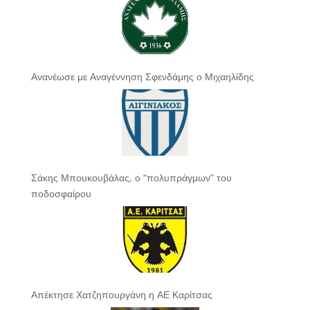
Ανανέωσε με Αναγέννηση Σφενδάμης ο Μιχαηλίδης
Σάκης Μπουκουβάλας, ο “πολυπράγμων” του
ποδοσφαίρου
Απέκτησε Χατζηπουργάνη η ΑΕ Καρίτσας