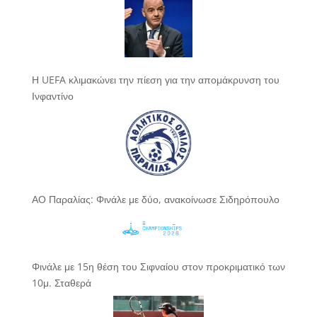
Η UEFA κλιμακώνει την πίεση για την απομάκρυνση του
Ινφαντίνο
ΑΟ Παραλίας: Φινάλε με δύο, ανακοίνωσε Σιδηρόπουλο
Φινάλε με 15η θέση του Σιφναίου στον προκριματικό των
10μ. Σταθερά