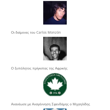
Οι δαίμονες του Carlos Monzón
Ο ξυπόλητος πρίγκιπας της Αφρικής
Ανανέωσε με Αναγέννηση Σφενδάμης ο Μιχαηλίδης