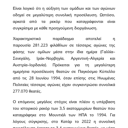
Είναι λογικό ότι η αύξηση των ομάδων και των αγώνων
οδηγεί σε μεγαλύτερη συνολική προσέλευση. Ωστόσο,
αρκετά από τα ρεκόρ που καταγράφονται είναι
συγκρίσιμα με κάθε προηγούμενη διοργάνωση.
Χαρακτηριστικό παράδειγμα αποτελεί η
παρουσία 281.223 φιλάθλων σε τέσσερις αγώνες της
φάσης των ομίλων μέσα στην ίδια ημέρα (Γαλλία–
Σενεγάλη, Ιράκ–Νορβηγία, Αργεντινή–Αλγερία και
Αυστρία–Ιορδανία). Πρόκειται για τη μεγαλύτερη
ημερήσια προσέλευση θεατών σε Παγκόσμιο Κύπελλο
από τις 28 Ιουνίου 1994, όταν επίσης στις Ηνωμένες
Πολιτείες τέσσερις αγώνες είχαν συγκεντρώσει συνολικά
277.070 θεατές.
Ο επόμενος μεγάλος στόχος είναι πλέον η υπέρβαση
του ιστορικού ρεκόρ των 3,5 εκατομμυρίων θεατών που
καταγράφηκε στο Μουντιάλ των ΗΠΑ το 1994. Για
λόγους σύγκρισης, στο Κατάρ το 2022 η συνολική
προσέλευση έφτασε τα 3,4 εκατομμύρια θεατές, με μέση