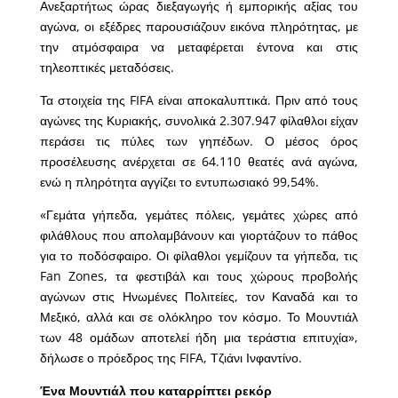
Ανεξαρτήτως ώρας διεξαγωγής ή εμπορικής αξίας του
αγώνα, οι εξέδρες παρουσιάζουν εικόνα πληρότητας, με
την ατμόσφαιρα να μεταφέρεται έντονα και στις
τηλεοπτικές μεταδόσεις.
Τα στοιχεία της FIFA είναι αποκαλυπτικά. Πριν από τους
αγώνες της Κυριακής, συνολικά 2.307.947 φίλαθλοι είχαν
περάσει τις πύλες των γηπέδων. Ο μέσος όρος
προσέλευσης ανέρχεται σε 64.110 θεατές ανά αγώνα,
ενώ η πληρότητα αγγίζει το εντυπωσιακό 99,54%.
«Γεμάτα γήπεδα, γεμάτες πόλεις, γεμάτες χώρες από
φιλάθλους που απολαμβάνουν και γιορτάζουν το πάθος
για το ποδόσφαιρο. Οι φίλαθλοι γεμίζουν τα γήπεδα, τις
Fan Zones, τα φεστιβάλ και τους χώρους προβολής
αγώνων στις Ηνωμένες Πολιτείες, τον Καναδά και το
Μεξικό, αλλά και σε ολόκληρο τον κόσμο. Το Μουντιάλ
των 48 ομάδων αποτελεί ήδη μια τεράστια επιτυχία»,
δήλωσε ο πρόεδρος της FIFA, Τζιάνι Ινφαντίνο.
Ένα Μουντιάλ που καταρρίπτει ρεκόρ