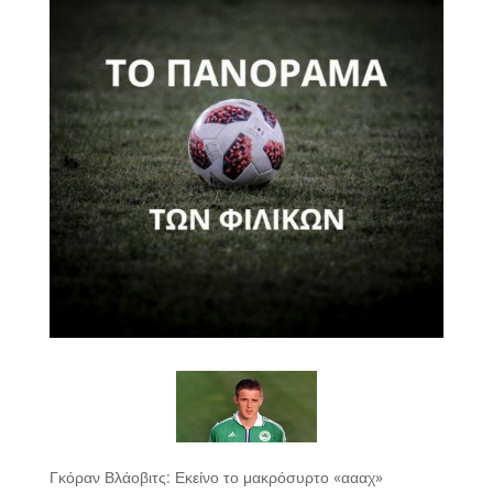
Γκόραν Βλάοβιτς: Εκείνο το μακρόσυρτο «αααχ»