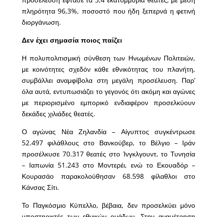
πληρότητα 96,3%, ποσοστό που ήδη ξεπερνά η φετινή
διοργάνωση.
Δεν έχει σημασία ποιος παίζει
Η πολυπολιτισμική σύνθεση των Ηνωμένων Πολιτειών,
με κοινότητες σχεδόν κάθε εθνικότητας του πλανήτη,
συμβάλλει αναμφίβολα στη μεγάλη προσέλευση. Παρ’
όλα αυτά, εντυπωσιάζει το γεγονός ότι ακόμη και αγώνες
με περιορισμένο εμπορικό ενδιαφέρον προσελκύουν
δεκάδες χιλιάδες θεατές.
Ο αγώνας Νέα Ζηλανδία – Αίγυπτος συγκέντρωσε
52.497 φιλάθλους στο Βανκούβερ, το Βέλγιο – Ιράν
προσέλκυσε 70.317 θεατές στο Ίνγκλγουντ, το Τυνησία
– Ιαπωνία 51.243 στο Μοντερέι, ενώ το Εκουαδόρ –
Κουρασάο παρακολούθησαν 68.598 φίλαθλοι στο
Κάνσας Σίτι.
Το Παγκόσμιο Κύπελλο, βέβαια, δεν προσελκύει μόνο
υποστηρικτές των εθνικών ομάδων. Στην αναμέτρηση