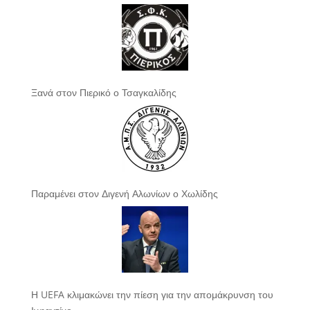
Ξανά στον Πιερικό ο Τσαγκαλίδης
Παραμένει στον Διγενή Αλωνίων ο Χωλίδης
Η UEFA κλιμακώνει την πίεση για την απομάκρυνση του