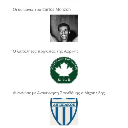
Οι δαίμονες του Carlos Monzón
Ο ξυπόλητος πρίγκιπας της Αφρικής
Ανανέωσε με Αναγέννηση Σφενδάμης ο Μιχαηλίδης