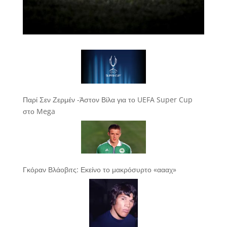
Παρί Σεν Ζερμέν -Άστον Βίλα για το UEFA Super Cup
στο Mega
Γκόραν Βλάοβιτς: Εκείνο το μακρόσυρτο «αααχ»