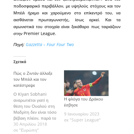
ποδοσφαιρικό περιβάλλον, με υψηλούς στόχους και τον
Μπέιλ ήρεμο και χαρούμενο στο επίκεντρό του, να
αισθάνεται πρωταγωνιστής, ίσως αρκεί. Και τα
αγωνιστικά του στοιχεία είναι ξεκάθαρο πως ταιριάζουν
στην Premier League.
Πηγή:
Gazzetta – Four Four Two
Σχετικά
Πώς ο Ζιντάν άλλαξε
τον Μπέιλ και τον
κατέστρεψε
Ο Kiyan Sobhani
Η φλόγα του Δράκου
αναρωτιέται γιατί η
έσβησε
θέση του Ουαλού στη
Μαδρίτη δεν είναι τόσο
9 Ιανουαρίου 2023
βέβαιη πλέον, παρά το
σε "Super League"
γεγονός ότι είναι ο 2ος
30 Απριλίου 2018
καλύτερος σκόρερ της
σε "Ευρώπη"