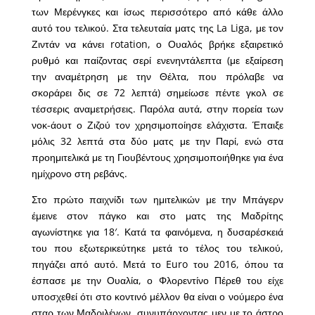
των Μερένγκες και ίσως περισσότερο από κάθε άλλο
αυτό του τελικού. Στα τελευταία ματς της La Liga, με τον
Ζιντάν να κάνει rotation, ο Ουαλός βρήκε εξαιρετικό
ρυθμό και παίζοντας σερί ενενηντάλεπτα (με εξαίρεση
την αναμέτρηση με την Θέλτα, που πρόλαβε να
σκοράρει δις σε 72 λεπτά) σημείωσε πέντε γκολ σε
τέσσερις αναμετρήσεις. Παρόλα αυτά, στην πορεία των
νοκ-άουτ ο Ζιζού τον χρησιμοποίησε ελάχιστα. Έπαιξε
μόλις 32 λεπτά στα δύο ματς με την Παρί, ενώ στα
προημιτελικά με τη Γιουβέντους χρησιμοποιήθηκε για ένα
ημίχρονο στη ρεβάνς.
Στο πρώτο παιχνίδι των ημιτελικών με την Μπάγερν
έμεινε στον πάγκο και στο ματς της Μαδρίτης
αγωνίστηκε για 18′. Κατά τα φαινόμενα, η δυσαρέσκειά
του που εξωτερικεύτηκε μετά το τέλος του τελικού,
πηγάζει από αυτό. Μετά το Euro του 2016, όπου τα
έσπασε με την Ουαλία, ο Φλορεντίνο Πέρεθ του είχε
υποσχεθεί ότι στο κοντινό μέλλον θα είναι ο νούμερο ένα
σταρ των Μαδριλένων, συνυπάρχοντας μεν με το άστρο