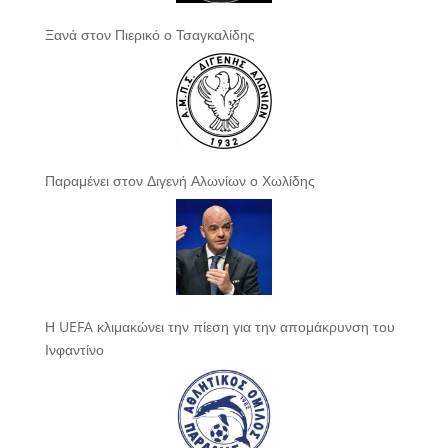
Ξανά στον Πιερικό ο Τσαγκαλίδης
Παραμένει στον Διγενή Αλωνίων ο Χωλίδης
Η UEFA κλιμακώνει την πίεση για την απομάκρυνση του
Ινφαντίνο