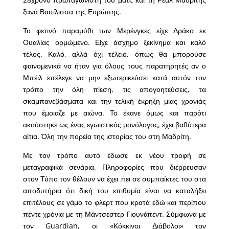
ξανά Βασίλισσα της Ευρώπης.
Το φετινό παραμύθι των Μερένγκες είχε Δράκο εκ
Ουαλίας ορμώμενο. Είχε άσχημο ξεκίνημα και καλό
τέλος. Καλό, αλλά όχι τέλειο, όπως θα μπορούσε
φαινομενικά να ήταν για όλους τους παρατηρητές αν ο
Μπέιλ επέλεγε να μην εξωτερικεύσει κατά αυτόν τον
τρόπο την όλη πίεση, τις απογοητεύσεις, τα
σκαμπανεβάσματα και την τελική έκρηξη μιας χρονιάς
που έμοιαζε με αιώνα. Το έκανε όμως και παρότι
ακούστηκε ως ένας εγωιστικός μονόλογος, έχει βαθύτερα
αίτια. Όλη την πορεία της ιστορίας του στη Μαδρίτη.
Με τον τρόπο αυτό έδωσε εκ νέου τροφή σε
μεταγραφικά σενάρια. Πληροφορίες που διέρρευσαν
στον Τύπο τον θέλουν να έχει πει σε συμπαίκτες του στα
αποδυτήρια ότι δική του επιθυμία είναι να καταλήξει
επιτέλους σε γάμο το φλερτ που κρατά εδώ και περίπου
πέντε χρόνια με τη Μάντσεστερ Γιουνάιτεντ. Σύμφωνα με
τον Guardian, οι «Κόκκινοι Διάβολοι» τον