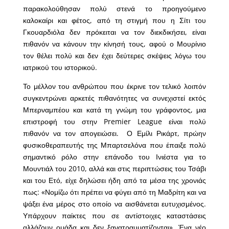
παρακολούθησαν πολύ στενά το προηγούμενο
καλοκαίρι και φέτος, από τη στιγμή που η Σίτι του
Γκουαρδιόλα δεν πρόκειται να τον διεκδικήσει, είναι
πιθανόν να κάνουν την κίνησή τους, αφού ο Μουρίνιο
τον θέλει πολύ και δεν έχει δεύτερες σκέψεις λόγω του
ιατρικού του ιστορικού.
Το μέλλον του ανθρώπου που έκρινε τον τελικό λοιπόν
συγκεντρώνει αρκετές πιθανότητες να συνεχιστεί εκτός
Μπερναμπέου και κατά τη γνώμη του γράφοντος, μια
επιστροφή του στην Premier League είναι πολύ
πιθανόν να τον απογειώσει. Ο Εμίλι Ρικάρτ, πρώην
φυσικοθεραπευτής της Μπαρτσελόνα που έπαιξε πολύ
σημαντικό ρόλο στην επάνοδο του Ινιέστα για το
Μουντιάλ του 2010, αλλά και στις περιπτώσεις του Τσάβι
και του Ετό, είχε δηλώσει ήδη από τα μέσα της χρονιάς
πως: «Νομίζω ότι πρέπει να φύγει από τη Μαδρίτη και να
ψάξει ένα μέρος στο οποίο να αισθάνεται ευτυχισμένος.
Υπάρχουν παίκτες που σε αντίστοιχες καταστάσεις
αλλάζουν ομάδα και δεν ξανατραυματίζονται». Ένα νέο