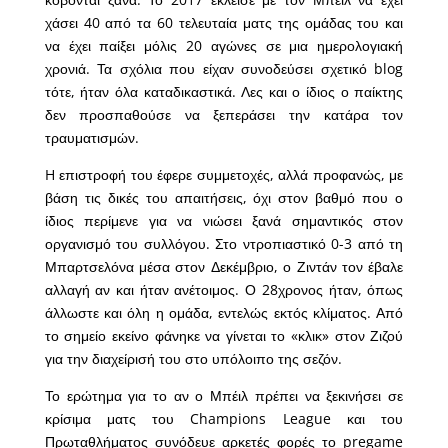
χάσει 40 από τα 60 τελευταία ματς της ομάδας του και
να έχει παίξει μόλις 20 αγώνες σε μια ημερολογιακή
χρονιά. Τα σχόλια που είχαν συνοδεύσει σχετικό blog
τότε, ήταν όλα καταδικαστικά. Λες και ο ίδιος ο παίκτης
δεν προσπαθούσε να ξεπεράσει την κατάρα τον
τραυματισμών.
H επιστροφή του έφερε συμμετοχές, αλλά προφανώς, με
βάση τις δικές του απαιτήσεις, όχι στον βαθμό που ο
ίδιος περίμενε για να νιώσει ξανά σημαντικός στον
οργανισμό του συλλόγου. Στο ντροπιαστικό 0-3 από τη
Μπαρτσελόνα μέσα στον Δεκέμβριο, ο Ζιντάν τον έβαλε
αλλαγή αν και ήταν ανέτοιμος. Ο 28χρονος ήταν, όπως
άλλωστε και όλη η ομάδα, εντελώς εκτός κλίματος. Από
το σημείο εκείνο φάνηκε να γίνεται το «κλικ» στον Ζιζού
για την διαχείρισή του στο υπόλοιπο της σεζόν.
Το ερώτημα για το αν ο Μπέιλ πρέπει να ξεκινήσει σε
κρίσιμα ματς του Champions League και του
Πρωταθλήματος συνόδευε αρκετές φορές το pregame