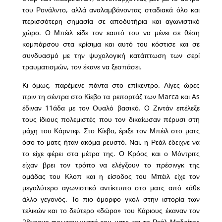
του Ρονάλντο, αλλά αναλαμβάνοντας σταδιακά όλο και
περισσότερη σημασία σε αποδυτήρια και αγωνιστικό
χώρο. Ο Μπέιλ είδε τον εαυτό του να μένει σε θέση
κομπάρσου στα κρίσιμα και αυτό του κόστισε και σε
συνδυασμό με την ψυχολογική κατάπτωση των σερί
τραυματισμών, τον έκανε να ξεσπάσει.
Κι όμως, παρέμενε πάντα στο επίκεντρο. Λίγες ώρες
πριν τη σέντρα στο Κίεβο τα ρεπορτάζ των Marca και As
έδιναν 11άδα με τον Ουαλό βασικό. Ο Ζιντάν επέλεξε
τους ίδιους πολεμιστές που τον δικαίωσαν πέρυσι στη
μάχη του Κάρντιφ. Στο Κίεβο, έριξε τον Μπέιλ στο ματς
όσο το ματς ήταν ακόμα ρευστό. Ναι, η Ρεάλ έδειχνε να
το είχε φέρει στα μέτρα της. Ο Κρόος και ο Μόντριτς
είχαν βρει τον τρόπο να ελέγξουν το πρέσινγκ της
ομάδας του Κλοπ και η είσοδος του Μπέιλ είχε τον
μεγαλύτερο αγωνιστικό αντίκτυπο στο ματς από κάθε
άλλο γεγονός. Το πιο όμορφο γκολ στην ιστορία των
τελικών και το δεύτερο «δώρο» του Κάριους έκαναν τον
28χρονο πρωταγωνιστή του ματς και τη Ρεάλ Μαδρίτης