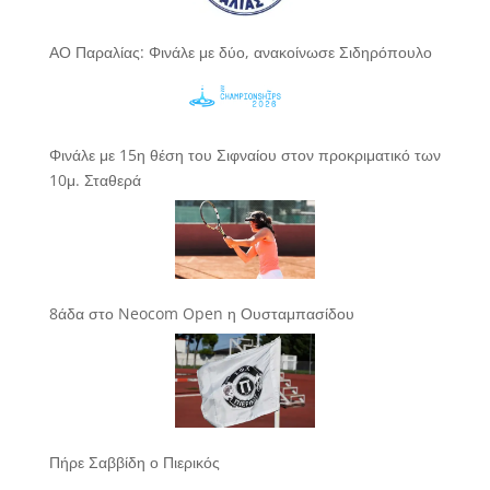
ΑΟ Παραλίας: Φινάλε με δύο, ανακοίνωσε Σιδηρόπουλο
Φινάλε με 15η θέση του Σιφναίου στον προκριματικό των
10μ. Σταθερά
8άδα στο Neocom Open η Ουσταμπασίδου
Πήρε Σαββίδη ο Πιερικός