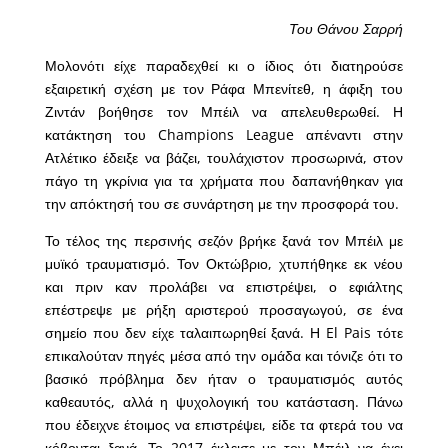
Του Θάνου Σαρρή
Μολονότι είχε παραδεχθεί κι ο ίδιος ότι διατηρούσε
εξαιρετική σχέση με τον Ράφα Μπενίτεθ, η άφιξη του
Ζιντάν βοήθησε τον Μπέιλ να απελευθερωθεί. Η
κατάκτηση του Champions League απέναντι στην
Ατλέτικο έδειξε να βάζει, τουλάχιστον προσωρινά, στον
πάγο τη γκρίνια για τα χρήματα που δαπανήθηκαν για
την απόκτησή του σε συνάρτηση με την προσφορά του.
Το τέλος της περσινής σεζόν βρήκε ξανά τον Μπέιλ με
μυϊκό τραυματισμό. Τον Οκτώβριο, χτυπήθηκε εκ νέου
και πριν καν προλάβει να επιστρέψει, ο εφιάλτης
επέστρεψε με ρήξη αριστερού προσαγωγού, σε ένα
σημείο που δεν είχε ταλαιπωρηθεί ξανά. Η El Pais τότε
επικαλούταν πηγές μέσα από την ομάδα και τόνιζε ότι το
βασικό πρόβλημα δεν ήταν ο τραυματισμός αυτός
καθεαυτός, αλλά η ψυχολογική του κατάσταση. Πάνω
που έδειχνε έτοιμος να επιστρέψει, είδε τα φτερά του να
κόβονται ξανά. Το 2017 έκλεισε με τον Μπέιλ να έχει