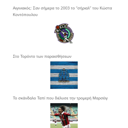
Αιγινιακός: Σαν σήμερα το 2003 το “σήριαλ” του Κώστα
Κοντόπουλου
Στο Τορόντο των παραισθήσεων
Το σκάνδαλο Ταπί που διέλυσε την τρομερή Μαρσέιγ