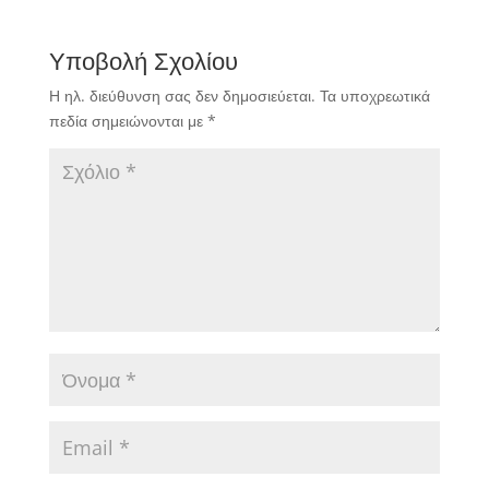
χρημάτων που
καταβάλουν στους
Υποβολή Σχολίου
αθλητές οι ομάδες στα
πιο διαδεδομένα
Η ηλ. διεύθυνση σας δεν δημοσιεύεται.
Τα υποχρεωτικά
επαγγελματικά
πεδία σημειώνονται με
*
αθλήματα. Το
bigbusiness.gr σας
παρουσιάζει τα…