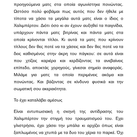
προηγούμενα ματς στα οποία αγωνίστηκε πονώντας.
Ωστόσο πολύ φοβάμαι πως αυτός που δεν ήθελε με
τίποτα να χάσει τα μεγάλα αυτά ματς είναι ο ίδιος ο
Χαλιμπέρτον. Διότι όσο κι αν έχουν αυξηθεί τα παιγνίδια,
υπάρχουν πάντα ματς βιτρίνας και πάντα ματς στα
οποία κρίνονται τίτλοι. Κι αυτά τα ματς που κρίνουν
τίτλους δεν θες ποτέ να τα χάσεις και δεν θες ποτέ να τα
δεις καθισμένος στην άκρη του πάγκου: σε αυτά είναι
που χτίζεις καριέρα και κερδίζοντας τα ανεβαίνεις
επίπεδο, αποκτάς χορηγούς, γίνεσαι σημείο αναφοράς.
Μιλάμε για ματς τα οποία περιμένεις ακόμα και
πονώντας. Και βάζοντας σε κίνδυνο φυσικά και την
σωματική σου ακεραιότητα.
Το έχει καταλάβει αμέσως
Είναι εντυπωσιακή η σκηνή της αντίδρασης του
Χαλιμπέρτον την στιγμή του τραυματισμού του. Εχει
γλιστρήσει, έχει χάσει την μπάλα κι αρχίζει όπως είναι
ξαπλωμένος να χτυπά με τα δυο του χέρια το παρκέ. Όχι