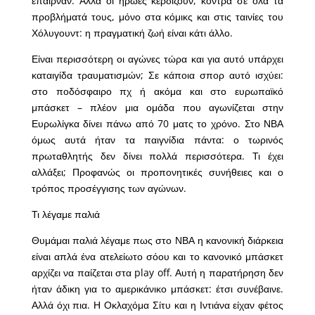
έπαιρναν. Αλλά οι ήρωες κερδίζουν, κόντρα σε όλα τα
προβλήματά τους, μόνο στα κόμικς και στις ταινίες του
Χόλυγουντ: η πραγματική ζωή είναι κάτι άλλο.
Είναι περισσότερη οι αγώνες τώρα και για αυτό υπάρχει
καταιγίδα τραυματισμών; Σε κάποια σπορ αυτό ισχύει:
στο ποδόσφαιρο πχ ή ακόμα και στο ευρωπαϊκό
μπάσκετ – πλέον μια ομάδα που αγωνίζεται στην
Ευρωλίγκα δίνει πάνω από 70 ματς το χρόνο. Στο ΝΒΑ
όμως αυτά ήταν τα παιγνίδια πάντα: ο τωρινός
πρωταθλητής δεν δίνει πολλά περισσότερα. Τι έχει
αλλάξει; Προφανώς οι προπονητικές συνήθειες και ο
τρόπος προσέγγισης των αγώνων.
Τι λέγαμε παλιά
Θυμάμαι παλιά λέγαμε πως στο ΝΒΑ η κανονική διάρκεια
είναι απλά ένα ατελείωτο σόου και το κανονικό μπάσκετ
αρχίζει να παίζεται στα play off. Αυτή η παρατήρηση δεν
ήταν άδικη για το αμερικάνικο μπάσκετ: έτσι συνέβαινε.
Αλλά όχι πια. Η Οκλαχόμα Σίτυ και η Ιντιάνα είχαν φέτος