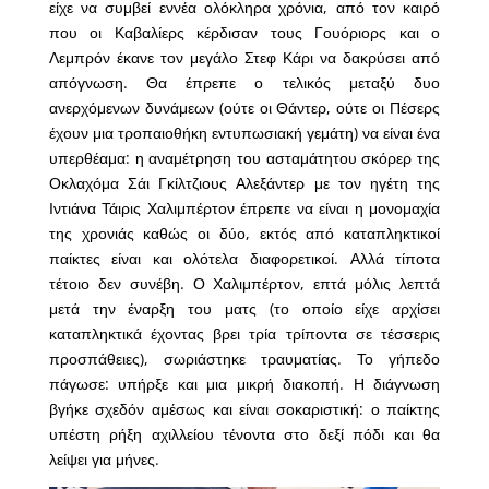
είχε να συμβεί εννέα ολόκληρα χρόνια, από τον καιρό
που οι Καβαλίερς κέρδισαν τους Γουόριορς και ο
Λεμπρόν έκανε τον μεγάλο Στεφ Κάρι να δακρύσει από
απόγνωση. Θα έπρεπε ο τελικός μεταξύ δυο
ανερχόμενων δυνάμεων (ούτε οι Θάντερ, ούτε οι Πέσερς
έχουν μια τροπαιοθήκη εντυπωσιακή γεμάτη) να είναι ένα
υπερθέαμα: η αναμέτρηση του ασταμάτητου σκόρερ της
Οκλαχόμα Σάι Γκίλτζιους Αλεξάντερ με τον ηγέτη της
Ιντιάνα Τάιρις Χαλιμπέρτον έπρεπε να είναι η μονομαχία
της χρονιάς καθώς οι δύο, εκτός από καταπληκτικοί
παίκτες είναι και ολότελα διαφορετικοί. Αλλά τίποτα
τέτοιο δεν συνέβη. Ο Χαλιμπέρτον, επτά μόλις λεπτά
μετά την έναρξη του ματς (το οποίο είχε αρχίσει
καταπληκτικά έχοντας βρει τρία τρίποντα σε τέσσερις
προσπάθειες), σωριάστηκε τραυματίας. Το γήπεδο
πάγωσε: υπήρξε και μια μικρή διακοπή. Η διάγνωση
βγήκε σχεδόν αμέσως και είναι σοκαριστική: ο παίκτης
υπέστη ρήξη αχιλλείου τένοντα στο δεξί πόδι και θα
λείψει για μήνες.