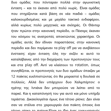
δυο ομάδες που πόνταραν πολλά στην αγωνιστική
ένταση – και το έκαναν από πολύ νωρίς. Είναι ομάδες
που στηρίζονται κατά βάση σε νέα παιδιά – ομάδες
καλοκουρδισμένες και με μεγάλο τακτικό ενδιαφέρον,
αλλά κυρίως πολύ μαχητικές και σκληρές. Οι Θάντερ
ήταν πρώτοι στην κανονική περίοδο, οι Πέισερς έκαναν
του κόσμου τις ανατροπές αποκτώντας χαρακτήρα. Οι
ομάδες αυτές δεν έδιναν παραστάσεις στην κανονική
περίοδο και δεν περίμεναν τα play off για να ανεβάσουν
ένσταση: είχαν ένταση όλη την σεζόν κι αυτό το
καταλάβαινες από την διαχείριση των προπονητών τους
και στα play off. Αντί να κλείσουν το rotation, όπως
συνηθίζεται, οι προπονητές των δυο ομάδων έπαιζαν με
12 παίκτες ευελπιστώντας ότι θα μοιραστεί η δουλειά σε
πολλούς. Αλλά δεν υπάρχουν δυο Χαλιμπέρτον: ο
ηγέτης της Ιντιάνα δεν μπορούσε να λείπει από το
παρκέ. Και η καταπόνησή του για αυτό και μόνο υπήρξε
τεράστια. Δικαιολογείται όμως ένα τέτοιο ρίσκο; Δεν είναι
σαν να στέλνει στο χειρουργείο ένα παίκτη όποιος ένα
τέτοιο ρίσκο το παίρνει;Είναι το ίδιο ένας τραυματισμός