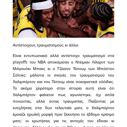
Αντίστοιχους τραυματισμούς κι άλλοι
Είναι εντυπωσιακό αλλά αντίστοιχο τραυματισμό στα
playoffs του ΝΒΑ αποκόμισαν ο Ντέιμιαν Λίλαρντ των
Μιλγουόκι Μπακς κι ο Τζέισον Τέιτουμ των Μπόστον
Σέλτικς: μάλιστα οι σκηνές του τραυματισμού του
Χαλιμπέρτον και του Τέιτουμ είναι σοκαριστικά ολόιδιες.
Το ακόμα χειρότερο στην ιστορία αυτή είναι ότι
Χαλιμπέρτον φαίνεται πως αγωνίστηκε, όχι απλά
πονώντας, αλλά όντας τραυματίας. Παίζοντας με
ενοχλήσεις στα δυο τελευταία ματς ο Χαλιμπέρτον
έμοιαζε ηρωϊκή μορφή πριν ξεκινήσει το έβδομο κρίσιμο
ματς: οι ερωτήσεις για τις αντοχές του έδιναν κι