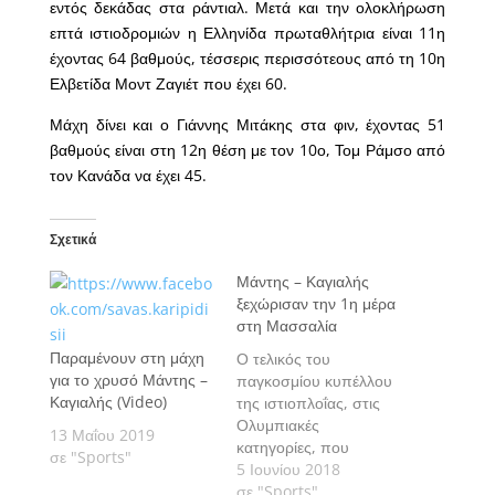
εντός δεκάδας στα ράντιαλ. Μετά και την ολοκλήρωση
επτά ιστιοδρομιών η Ελληνίδα πρωταθλήτρια είναι 11η
έχοντας 64 βαθμούς, τέσσερις περισσότεους από τη 10η
Ελβετίδα Μοντ Ζαγιέτ που έχει 60.
Μάχη δίνει και ο Γιάννης Μιτάκης στα φιν, έχοντας 51
βαθμούς είναι στη 12η θέση με τον 10ο, Τομ Ράμσο από
τον Κανάδα να έχει 45.
Σχετικά
Μάντης – Καγιαλής
ξεχώρισαν την 1η μέρα
στη Μασσαλία
Παραμένουν στη μάχη
Ο τελικός του
για το χρυσό Μάντης –
παγκοσμίου κυπέλλου
Καγιαλής (Video)
της ιστιοπλοΐας, στις
Ολυμπιακές
13 Μαΐου 2019
κατηγορίες, που
σε "Sports"
φιλοξενείται στη
5 Ιουνίου 2018
Μασσαλία ξεκίνησε με
σε "Sports"