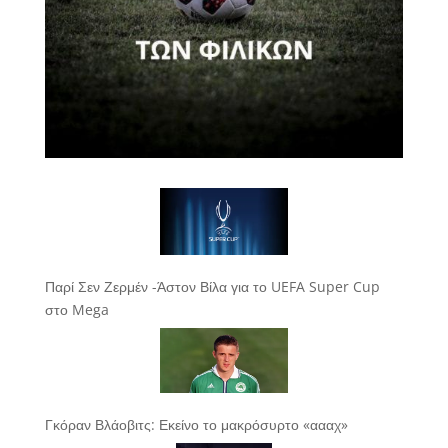
Παρί Σεν Ζερμέν -Άστον Βίλα για το UEFA Super Cup
στο Mega
Γκόραν Βλάοβιτς: Εκείνο το μακρόσυρτο «αααχ»