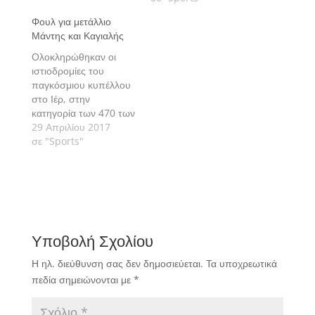
τη διεξαγωγή δύο
Φουλ για μετάλλιο
ιστιοδρομιών την
Μάντης και Καγιαλής
πρώτη μέρα των
αγώνων.
Ολοκληρώθηκαν οι
ιστιοδρομίες του
παγκόσμιου κυπέλλου
στο Ιέρ, στην
κατηγορία των 470 των
ανδρών και το δίδυμο
29 Απριλίου 2017
Μάντης και Καγιαλής
σε "Sports"
ετοιμάζονται για την
αυριανή κούρσα των
μεταλλίων ως φαβορί
για μια θέση στο
βάθρο.
Υποβολή Σχολίου
Η ηλ. διεύθυνση σας δεν δημοσιεύεται.
Τα υποχρεωτικά
πεδία σημειώνονται με
*