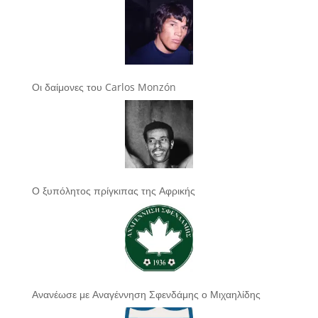
Οι δαίμονες του Carlos Monzón
Ο ξυπόλητος πρίγκιπας της Αφρικής
Ανανέωσε με Αναγέννηση Σφενδάμης ο Μιχαηλίδης