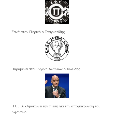
Ξανά στον Πιερικό ο Τσαγκαλίδης
Παραμένει στον Διγενή Αλωνίων ο Χωλίδης
Η UEFA κλιμακώνει την πίεση για την απομάκρυνση του
Ινφαντίνο