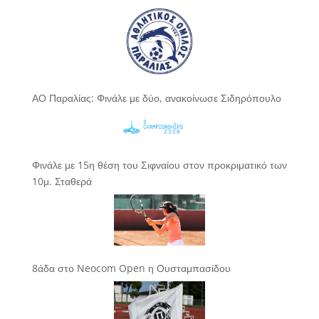
ΑΟ Παραλίας: Φινάλε με δύο, ανακοίνωσε Σιδηρόπουλο
Φινάλε με 15η θέση του Σιφναίου στον προκριματικό των
10μ. Σταθερά
8άδα στο Neocom Open η Ουσταμπασίδου