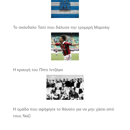
Το σκάνδαλο Ταπί που διέλυσε την τρομερή Μαρσέιγ
Η κραυγή του Πίπο Ιντζάγκι
Η ομάδα που αψήφησε το θάνατο για να μην χάσει από
τους Ναζί