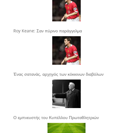
Roy Keane: Σαν πύρινο παράγγελμα
Ένας σατανάς, αρχηγός των κόκκινων διαβόλων
Ο εμπνευστής του Κυπέλλου Πρωταθλητριών