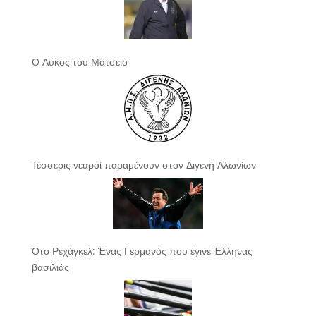
Ο Λύκος του Ματσέιο
Τέσσερις νεαροί παραμένουν στον Διγενή Αλωνίων
Ότο Ρεχάγκελ: Ένας Γερμανός που έγινε Έλληνας
βασιλιάς