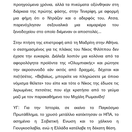
προηγούμενα χρόνια, αλλά τα πνεύματα οξύνθηκαν στη
διάρκεια της πρώτης φάσης, στην Τενερίφη, με αφορμή
μια φήμη ότι ο Ντράζεν και ο αδερφός του, Ατσα,
παρενόχλησαν σεξουαλικά μια καμαριέρα του
ξενοδοχείου στο οποίο διέμεναν οι αποστολές…
Στην πτήση της επιστροφή από τη Μαδρίτη στην Αθήνα,
ο σεσημασμένος για τις πλάκες του Νίκος Φιλίππου δεν
έχασε την ευκαιρία. Διάλεξε λοιπόν μια κολόνια από τα
αφορολόγητα προϊόντα της «Ολυμπιακής» και ρώτησε
την αεροσυνοδό εάν εκτός από δραχμές, δέχεται και
πε(τ)σέτες. «Βεβαίως, μπορείτε να πληρώσετε με όποιο
νόμισμα θέλετε» του είπε και τότε ο Νίκος της έδωσε τις
λερωμένες πετσέτες που είχε κρατήσει από το γεύμα
μαζί με τον παρακαθήμενο του Μιχάλη Ρωμανίδη!
ΥΓ: Για την Ιστορία, σε εκείνο το Παγκόσμιο
Πρωτάθλημα, το χρυσό μετάλλιο κατέκτησαν οι ΗΠΑ, το
ασημένιο η Σοβιετική Ενωση και το χάλκινο η
Γιουγκοσλαβία, ενώ η Ελλάδα κατέλαβε τη δέκατη θέση.