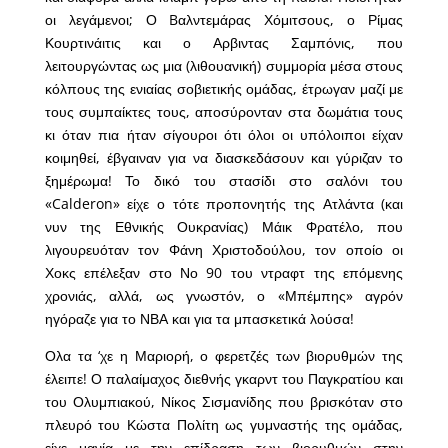
οι λεγάμενοι; Ο Bαλντεμάρας Χόμιτσους, ο Ρίμας
Κουρτινάιτις και ο Αρβιντας Σαμπόνις, που
λειτουργώντας ως μια (λιθουανική) συμμορία μέσα στους
κόλπους της ενιαίας σοβιετικής ομάδας, έτρωγαν μαζί με
τους συμπαίκτες τους, αποσύρονταν στα δωμάτια τους
κι όταν πια ήταν σίγουροι ότι όλοι οι υπόλοιποι είχαν
κοιμηθεί, έβγαιναν για να διασκεδάσουν και γύριζαν το
ξημέρωμα! Το δικό του στασίδι στο σαλόνι του
«Calderon» είχε ο τότε προπονητής της Ατλάντα (και
νυν της Εθνικής Ουκρανίας) Μάικ Φρατέλο, που
λιγουρευόταν τον Φάνη Χριστοδούλου, τον οποίο οι
Χοκς επέλεξαν στο Νο 90 του ντραφτ της επόμενης
χρονιάς, αλλά, ως γνωστόν, ο «Μπέμπης» αγρόν
ηγόραζε για το ΝΒΑ και για τα μπασκετικά λούσα!
Ολα τα ‘χε η Μαριορή, ο φερετζές των βιορυθμών της
έλειπε! Ο παλαίμαχος διεθνής γκαρντ του Παγκρατίου και
του Ολυμπιακού, Νίκος Σισμανίδης που βρισκόταν στο
πλευρό του Κώστα Πολίτη ως γυμναστής της ομάδας,
είχε μανία με την επίδραση των βιορυθμών στην