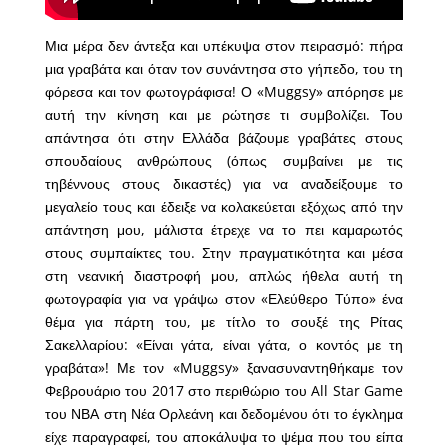
Μια μέρα δεν άντεξα και υπέκυψα στον πειρασμό: πήρα
μια γραβάτα και όταν τον συνάντησα στο γήπεδο, του τη
φόρεσα και τον φωτογράφισα! Ο «Muggsy» απόρησε με
αυτή την κίνηση και με ρώτησε τι συμβολίζει. Του
απάντησα ότι στην Ελλάδα βάζουμε γραβάτες στους
σπουδαίους ανθρώπους (όπως συμβαίνει με τις
τηβέννους στους δικαστές) για να αναδείξουμε το
μεγαλείο τους και έδειξε να κολακεύεται εξόχως από την
απάντηση μου, μάλιστα έτρεχε να το πει καμαρωτός
στους συμπαίκτες του. Στην πραγματικότητα και μέσα
στη νεανική διαστροφή μου, απλώς ήθελα αυτή τη
φωτογραφία για να γράψω στον «Ελεύθερο Τύπο» ένα
θέμα για πάρτη του, με τίτλο το σουξέ της Ρίτας
Σακελλαρίου: «Είναι γάτα, είναι γάτα, ο κοντός με τη
γραβάτα»! Με τον «Muggsy» ξανασυναντηθήκαμε τον
Φεβρουάριο του 2017 στο περιθώριο του All Star Game
του ΝΒΑ στη Νέα Ορλεάνη και δεδομένου ότι το έγκλημα
είχε παραγραφεί, του αποκάλυψα το ψέμα που του είπα