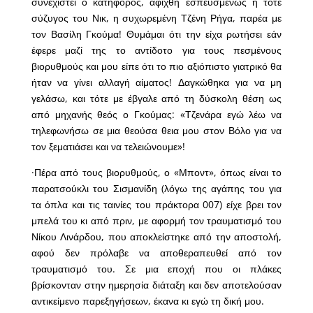
συνεχιστεί ο κατήφορος, αφίχθη εσπευσμένως η τότε
σύζυγος του Νικ, η συχωρεμένη Τζένη Ρήγα, παρέα με
τον Βασίλη Γκούμα! Θυμάμαι ότι την είχα ρωτήσει εάν
έφερε μαζί της το αντίδοτο για τους πεσμένους
βιορυθμούς και μου είπε ότι το πιο αξιόπιστο γιατρικό θα
ήταν να γίνει αλλαγή αίματος! Δαγκώθηκα για να μη
γελάσω, και τότε με έβγαλε από τη δύσκολη θέση ως
από μηχανής θεός ο Γκούμας: «Τζενάρα εγώ λέω να
τηλεφωνήσω σε μια θεούσα θεια μου στον Βόλο για να
τον ξεματιάσει και να τελειώνουμε»!
·Πέρα από τους βιορυθμούς, ο «Μποντ», όπως είναι το
παρατσούκλι του Σισμανίδη (λόγω της αγάπης του για
τα όπλα και τις ταινίες του πράκτορα 007) είχε βρει τον
μπελά του κι από πριν, με αφορμή τον τραυματισμό του
Νίκου Λινάρδου, που αποκλείστηκε από την αποστολή,
αφού δεν πρόλαβε να αποθεραπευθεί από τον
τραυματισμό του. Σε μια εποχή που οι πλάκες
βρίσκονταν στην ημερησία διάταξη και δεν αποτελούσαν
αντικείμενο παρεξηγήσεων, έκανα κι εγώ τη δική μου.