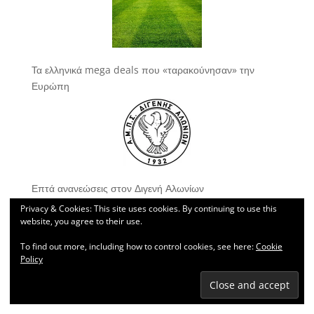
Τα ελληνικά mega deals που «ταρακούνησαν» την
Ευρώπη
Επτά ανανεώσεις στον Διγενή Αλωνίων
Privacy & Cookies: This site uses cookies. By continuing to use this
website, you agree to their use.
To find out more, including how to control cookies, see here:
Cookie
Policy
Superbet Κύπελλο Ελλάδας: πρόγραμμα 2ου γύρου 1ης
φάσης