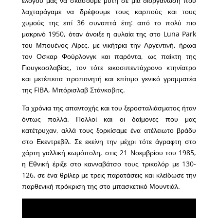
ελόγου μας να σκάσουμε μύτη σε μια διοργάνωση που
λαχταράγαμε να δρέψουμε τους καρπούς και τους
χυμούς της επί 36 συναπτά έτη: από το πολύ πιο
μακρινό 1950, όταν άνοιξε η αυλαία της στο Luna Park
του Μπουένος Αίρες, με νικήτρια την Αργεντινή, ήρωα
τον Οσκαρ Φούρλονγκ και παρόντα, ως παίκτη της
Γιουγκοσλαβίας, τον τότε εικοσιπεντάχρονο κτηνίατρο
και μετέπειτα προπονητή και επίτιμο γενικό γραμματέα
της FIBA, Mπόρισλαβ Στάνκοβιτς.
Τα χρόνια της απαντοχής και του ξεροσταλιάσματος ήταν
όντως πολλά. Πολλοί και οι δαίμονες που μας
κατέτρυχαν, αλλά τους ξορκίσαμε ένα ατέλειωτο βράδυ
στο Εκεντρεβίλ. Σε εκείνη την μέχρι τότε άγραφτη στο
χάρτη γαλλική κωμόπολη, στις 21 Νοεμβρίου του 1985,
η Εθνική έριξε στο κανναβάτσο τους τρικολόρ με 130-
126, σε ένα θρίλερ με τρεις παρατάσεις και κλείδωσε την
παρθενική πρόκριση της στο μπασκετικό Μουντιάλ.