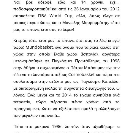
Ναι, βρε αδερφέ, εδώ και 14 χρόνια, έχει…
ποδοσφαιροποιηθεί και από τις 26 Ιανουαρίου του 2012
αποκαλείται FIBA World Cup, αλλά, όπως έλεγε σε
τέτοιες περιπτώσεις και ο Μανώλης Μαυρομμάτης, «έτσι
μας το είπανε, έτσι σας το λέμε»!
Κι εμάς τότε, έτσι μας το είπανε, έτσι σας το λέω κι εγώ
τώρα: Mundobasket, ένα όνομα που ταίριαζε κιόλας στη
χώρα στην οποία έλαβε χώρα (Ισπανία), αργότερα
μετονομάσθηκε σε Παγκόσμιο Πρωτάθλημα, τo 1998
στην Αθήνα o συχωρεμένος ο Πάτρικ Μπάουμαν είχε την
ιδέα να το λανσάρει άπαξ ως Cosmobasket και τώρα πια
σουλατσάρει στην ατζέντα μας ως Παγκόσμιο Κύπελλο,
με διαταραγμένη κιόλας τη συχνότητα διεξαγωγής του. Ο
λόγος; Ενώ μέχρι και το 2014 το είχαμε συνηθίσει ανά
τετραετία, τώρα πέρασαν πέντε χρόνια από το
προηγούμενο, ώστε να εξελίσσεται ομαλά η αλληλουχία
των μεγάλων τουρνουά…
Πίσω στο μακρινό 1986, λοιπόν, όταν αξιωθήκαμε κι