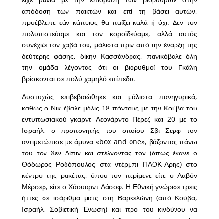
απόδοση των παικτών και επί τη βάσει αυτών,
προέβλεπε εάν κάποιος θα παίξει καλά ή όχι. Δεν τον
πολυπιστεύαμε και τον κοροϊδεύαμε, αλλά αυτός
συνέχιζε τον χαβά του, μάλιστα πριν από την έναρξη της
δεύτερης φάσης, δίκην Κασσάνδρας, πανικόβαλε όλη
την ομάδα λέγοντας ότι οι βιορυθμοί του Γκάλη
βρίσκονται σε πολύ χαμηλό επίπεδο.
Δυστυχώς επιβεβαιώθηκε και μάλιστα πανηγυρικά,
καθώς ο Νικ έβαλε μόλις 18 πόντους με την Κούβα του
εντυπωσιακού γκαρντ Λεονάρντο Πέρεζ και 20 με το
Ισραήλ, ο προπονητής του οποίου Σβι Σερφ τον
αντιμετώπισε με άμυνα «box and one», βάζοντας πάνω
του τον Χεν Λίπιν και στέλνοντας τον (όπως έκανε ο
Θόδωρος Ροδόπουλος στα ντέρμπι ΠΑΟΚ-Αρης) στο
κέντρο της ρακέτας, όπου τον περίμενε είτε ο Λαβόν
Μέρσερ, είτε ο Χάουαρντ Λάσοφ. Η Εθνική γνώρισε τρεις
ήττες σε ισάριθμα ματς στη Βαρκελώνη (από Κούβα,
Ισραήλ, Σοβιετική Ένωση) και προ του κινδύνου να