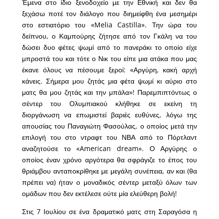
Έμενα στο ίδιο ξενοδοχείο με την Εθνική και δεν θα
ξεχάσω ποτέ τον διάλογο που διημείφθη ένα μεσημέρι
στο εστιατόριο του «Melia Castilla». Την ώρα του
δείπνου, ο Καμπούρης ζήτησε από τον Γκάλη να του
δώσει δυο φέτες ψωμί από το πανεράκι το οποίο είχε
μπροστά του και τότε ο Νικ του είπε μια ατάκα που μας
έκανε όλους να πέσουμε ξεροί: «Αργύρη, κακή αρχή
κάνεις. Σήμερα μου ζητάς μια φέτα ψωμί κι αύριο στο
ματς θα μου ζητάς και την μπάλα»! Παρεμπιπτόντως ο
σέντερ του Ολυμπιακού κλήθηκε σε εκείνη τη
διοργάνωση να επωμιστεί βαριές ευθύνες, λόγω της
απουσίας του Παναγιώτη Φασούλας, ο οποίος μετά την
επιλογή του στο ντραφτ του ΝΒΑ από το Πόρτλαντ
αναζητούσε το «American dream». Ο Αργύρης ο
οποίος έναν χρόνο αργότερα θα σφράγιζε το έπος του
θριάμβου ανταποκρίθηκε με μεγάλη συνέπεια, αν και (θα
πρέπει να) ήταν ο μοναδικός σέντερ μεταξύ όλων των
ομάδων που δεν εκτέλεσε ούτε μία ελεύθερη βολή!
Στις 7 Ιουλίου σε ένα δραματικό ματς στη Σαραγόσα η