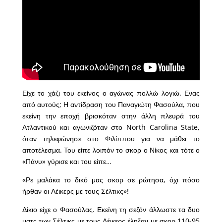
Είχε το χάζι του εκείνος ο αγώνας πολλώ λογιώ. Ενας
από αυτούς; Η αντίδραση του Παναγιώτη Φασούλα, που
εκείνη την εποχή βρισκόταν στην άλλη πλευρά του
Ατλαντικού και αγωνιζόταν στο North Carolina State,
όταν τηλεφώνησε στο Φιλίππου για να μάθει το
αποτέλεσμα. Του είπε λοιπόν το σκορ ο Νίκος και τότε ο
«Πάνυ» γύρισε και του είπε…
«Ρε μαλάκα το δικό μας σκορ σε ρώτησα, όχι πόσο
ήρθαν οι Λέικερς με τους Σέλτικς»!
Δίκιο είχε ο Φασούλας. Εκείνη τη σεζόν άλλωστε τα δυο
ματς των Σέλτικς με τους Λέικερς έληξαν με σκορ 110-95