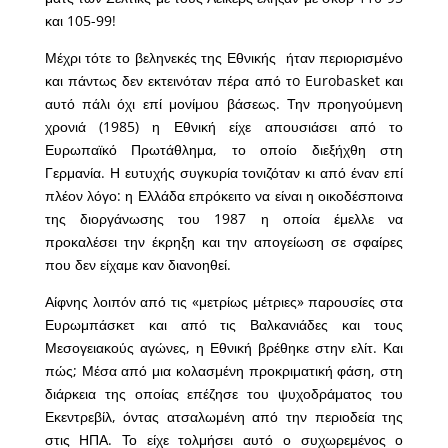
και 105-99!
Μέχρι τότε το βεληνεκές της Εθνικής ήταν περιορισμένο
και πάντως δεν εκτεινόταν πέρα από τo Eurobasket και
αυτό πάλι όχι επί μονίμου βάσεως. Την προηγούμενη
χρονιά (1985) η Εθνική είχε απουσιάσει από το
Ευρωπαϊκό Πρωτάθλημα, το οποίο διεξήχθη στη
Γερμανία. Η ευτυχής συγκυρία τονιζόταν κι από έναν επί
πλέον λόγο: η Ελλάδα επρόκειτο να είναι η οικοδέσποινα
της διοργάνωσης του 1987 η οποία έμελλε να
προκαλέσει την έκρηξη και την απογείωση σε σφαίρες
που δεν είχαμε καν διανοηθεί.
Αίφνης λοιπόν από τις «μετρίως μέτριες» παρουσίες στα
Ευρωμπάσκετ και από τις Βαλκανιάδες και τους
Μεσογειακούς αγώνες, η Εθνική βρέθηκε στην ελίτ. Και
πώς; Μέσα από μια κολασμένη προκριματική φάση, στη
διάρκεια της οποίας επέζησε του ψυχοδράματος του
Εκεντρεβίλ, όντας ατσαλωμένη από την περιοδεία της
στις ΗΠΑ. Το είχε τολμήσει αυτό ο συχωρεμένος ο