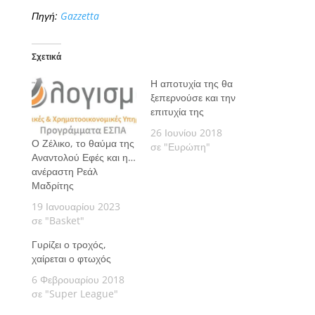
Πηγή:
Gazzetta
Σχετικά
Η αποτυχία της θα
ξεπερνούσε και την
επιτυχία της
26 Ιουνίου 2018
Ο Ζέλικο, το θαύμα της
σε "Ευρώπη"
Αναντολού Εφές και η…
ανέραστη Ρεάλ
Μαδρίτης
19 Ιανουαρίου 2023
σε "Basket"
Γυρίζει ο τροχός,
χαίρεται ο φτωχός
6 Φεβρουαρίου 2018
σε "Super League"