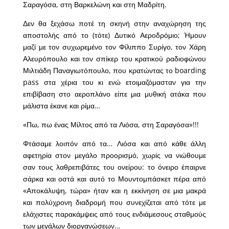
Σαραγόσα, στη Βαρκελώνη και στη Μαδρίτη.
Δεν θα ξεχάσω ποτέ τη σκηνή στην αναχώρηση της
αποστολής από το (τότε) Δυτικό Αεροδρόμιο; Ήμουν
μαζί με τον συχωρεμένο τον Φίλιππο Συρίγο, τον Χάρη
Αλευρόπουλο και τον σπίκερ του κρατικού ραδιοφώνου
Μιλτιάδη Παναγιωτόπουλο, που κρατώντας το boarding
pass στα χέρια του κι ενώ ετοιμαζόμασταν για την
επιβίβαση στο αεροπλάνο είπε μια μυθική ατάκα που
μάλιστα έκανε και ρίμα…
«Πω, πω ένας Μίλτος από τα Λιόσα, στη Σαραγόσα»!!!
Φτάσαμε λοιπόν από τα… Λιόσα και από κάθε άλλη
αφετηρία στον μεγάλο προορισμό, χωρίς να νιώθουμε
σαν τους λαθρεπιβάτες του ονείρου: το όνειρο έπαιρνε
σάρκα και οστά και αυτό το Μουντομπάσκετ πέρα από
«Αποκάλυψη, τώρα» ήταν και η εκκίνηση σε μια μακρά
και πολύχρονη διαδρομή που συνεχίζεται από τότε με
ελάχιστες παρακάμψεις από τους ενδιάμεσους σταθμούς
των μεγάλων διοργανώσεων…