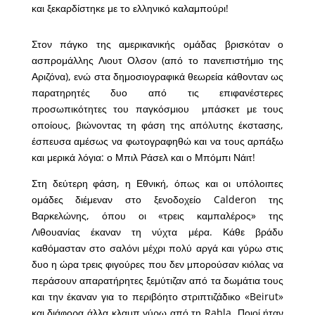
και ξεκαρδίστηκε με το ελληνικό καλαμπούρι!
Στον πάγκο της αμερικανικής ομάδας βρισκόταν ο
ασπρομάλλης Λιουτ Ολσον (από το πανεπιστήμιο της
Αριζόνα), ενώ στα δημοσιογραφικά θεωρεία κάθονταν ως
παρατηρητές δυο από τις επιφανέστερες
προσωπικότητες του παγκόσμιου μπάσκετ με τους
οποίους, βιώνοντας τη φάση της απόλυτης έκστασης,
έσπευσα αμέσως να φωτογραφηθώ και να τους αρπάξω
και μερικά λόγια: ο Μπιλ Ράσελ και ο Μπόμπι Νάιτ!
Στη δεύτερη φάση, η Εθνική, όπως και οι υπόλοιπες
ομάδες διέμεναν στο ξενοδοχείο Calderon της
Βαρκελώνης, όπου οι «τρεις καμπαλέρος» της
Λιθουανίας έκαναν τη νύχτα μέρα. Κάθε βράδυ
καθόμασταν στο σαλόνι μέχρι πολύ αργά και γύρω στις
δυο η ώρα τρεις φιγούρες που δεν μπορούσαν κιόλας να
περάσουν απαρατήρητες ξεμύτιζαν από τα δωμάτια τους
και την έκαναν για το περιβόητο στριπτιζάδικο «Beirut»
και διάφορα άλλα κλαμπ γύρω από τη Rabla. Ποιοί ήταν