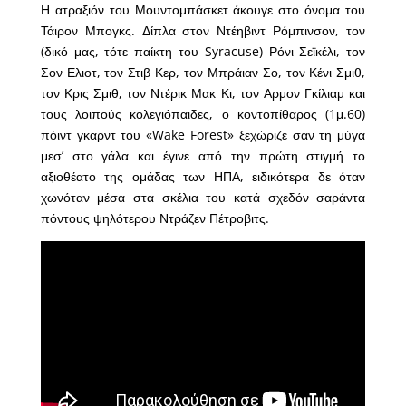
Η ατραξιόν του Μουντομπάσκετ άκουγε στο όνομα του
Τάιρον Μπογκς. Δίπλα στον Ντέηβιντ Ρόμπινσον, τον
(δικό μας, τότε παίκτη του Syracuse) Ρόνι Σεϊκέλι, τον
Σον Ελιοτ, τον Στιβ Κερ, τον Μπράιαν Σο, τον Κένι Σμιθ,
τον Κρις Σμιθ, τον Ντέρικ Μακ Κι, τον Αρμον Γκίλιαμ και
τους λοιπούς κολεγιόπαιδες, ο κοντοπίθαρος (1μ.60)
πόιντ γκαρντ του «Wake Forest» ξεχώριζε σαν τη μύγα
μεσ’ στο γάλα και έγινε από την πρώτη στιγμή το
αξιοθέατο της ομάδας των ΗΠΑ, ειδικότερα δε όταν
χωνόταν μέσα στα σκέλια του κατά σχεδόν σαράντα
πόντους ψηλότερου Ντράζεν Πέτροβιτς.