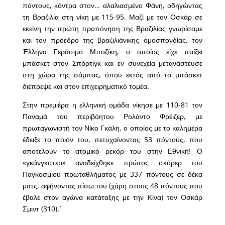
πόντους, κόντρα στον… αλαλιασμένο Φάνη, οδηγώντας
τη Βραζιλία στη νίκη με 115-95. Μαζί με τον Οσκάρ σε
εκείνη την πρώτη προπόνηση της Βραζιλίας γνωρίσαμε
και τον πρόεδρο της βραζιλιάνικης ομοσπονδίας, τον
Έλληνα Γεράσιμο Μποζίκη, ο οποίος είχε παίξει
μπάσκετ στον Σπόρτιγκ και εν συνεχεία μετανάστευσε
στη χώρα της σάμπας, όπου εκτός από το μπάσκετ
διέπρεψε και στον επιχειρηματικό τομέα.
Στην πρεμιέρα η ελληνική ομάδα νίκησε με 110-81 τον
Παναμά του περιβόητου Ρολάντο Φρέιζερ, με
πρωταγωνιστή τον Νίκο Γκάλη, ο οποίος με το καλημέρα
έδειξε το ποιόν του, πετυχαίνοντας 53 πόντους, που
αποτελούν το ατομικό ρεκόρ του στην Εθνική! Ο
«γκάνγκστερ» αναδείχθηκε πρώτος σκόρερ του
Παγκοσμίου πρωταθλήματος με 337 πόντους σε δέκα
ματς, αφήνοντας πίσω του (χάρη στους 48 πόντους που
έβαλε στον αγώνα κατάταξης με την Κίνα) τον Οσκάρ
Σμιντ (310).΄