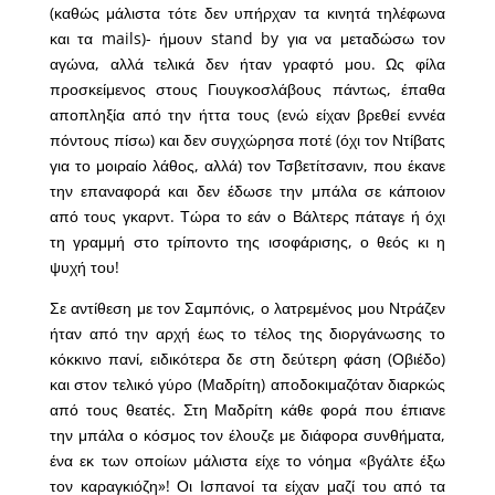
(καθώς μάλιστα τότε δεν υπήρχαν τα κινητά τηλέφωνα
και τα mails)- ήμουν stand by για να μεταδώσω τον
αγώνα, αλλά τελικά δεν ήταν γραφτό μου. Ως φίλα
προσκείμενος στους Γιουγκοσλάβους πάντως, έπαθα
αποπληξία από την ήττα τους (ενώ είχαν βρεθεί εννέα
πόντους πίσω) και δεν συγχώρησα ποτέ (όχι τον Ντίβατς
για το μοιραίο λάθος, αλλά) τον Τσβετίτσανιν, που έκανε
την επαναφορά και δεν έδωσε την μπάλα σε κάποιον
από τους γκαρντ. Τώρα το εάν ο Βάλτερς πάταγε ή όχι
τη γραμμή στο τρίποντο της ισοφάρισης, ο θεός κι η
ψυχή του!
Σε αντίθεση με τον Σαμπόνις, ο λατρεμένος μου Ντράζεν
ήταν από την αρχή έως το τέλος της διοργάνωσης το
κόκκινο πανί, ειδικότερα δε στη δεύτερη φάση (Οβιέδο)
και στον τελικό γύρο (Μαδρίτη) αποδοκιμαζόταν διαρκώς
από τους θεατές. Στη Μαδρίτη κάθε φορά που έπιανε
την μπάλα ο κόσμος τον έλουζε με διάφορα συνθήματα,
ένα εκ των οποίων μάλιστα είχε το νόημα «βγάλτε έξω
τον καραγκιόζη»! Οι Ισπανοί τα είχαν μαζί του από τα