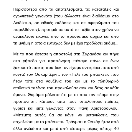
Περισσότερο από τα αποτελέσματα, τις κατατάξεις και
αγωνιστικά γεγονότα (που άλλωστε είναι διαθέσιμα στο
Διαδίκτυο, σε ειδικές εκδόσεις και σε αφιερώματα του
παρελθόντος), προτιμώ σε αυτό το ταξίδι στον χρόνο να
ανακαλέσω εικόνες από το προσωπικό αρχείο και από
τη μνήμη η οποία ευτυχώς δεν με έχει προδώσει ακόμη…
Με το που έφτασε η αποστολή στη Σαραγόσα και πήγε
στο γήπεδο για προπόνηση πέσαμε πάνω σε έναν
ξακουστό παίκτη που δεν τον είχαμε αντικρίσει ποτέ από
κοντά: τον Οσκάρ Σμιντ, τον «Πελέ του μπάσκετ», που
ήταν τότε στα νουζένια του και με το πληθωρικό
επιθετικό ταλέντο του προκαλούσε σοκ και δέος σε κάθε
άμυνα. Θυμάμαι μάλιστα ότι με το που τον είδαμε στην
προπόνηση, κάποιος από τους υπόλοιπους παίκτες
γύρισε και είπε γελώντας στον Φάνη Χριστοδούλου,
«Μπέμπη αυτός θα σε κάνει να μετανιώσεις που
ασχολείσαι με το μπάσκετ». Πράγματι ο Οσκάρ ήταν από
άλλο ανέκδοτο και μετά από τέσσερις μέρες πέτυχε 40