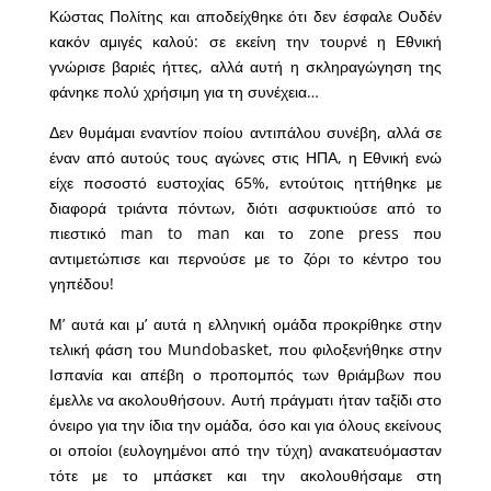
Κώστας Πολίτης και αποδείχθηκε ότι δεν έσφαλε Ουδέν
κακόν αμιγές καλού: σε εκείνη την τουρνέ η Εθνική
γνώρισε βαριές ήττες, αλλά αυτή η σκληραγώγηση της
φάνηκε πολύ χρήσιμη για τη συνέχεια…
Δεν θυμάμαι εναντίον ποίου αντιπάλου συνέβη, αλλά σε
έναν από αυτούς τους αγώνες στις ΗΠΑ, η Εθνική ενώ
είχε ποσοστό ευστοχίας 65%, εντούτοις ηττήθηκε με
διαφορά τριάντα πόντων, διότι ασφυκτιούσε από το
πιεστικό man to man και το zone press που
αντιμετώπισε και περνούσε με το ζόρι το κέντρο του
γηπέδου!
Μ’ αυτά και μ’ αυτά η ελληνική ομάδα προκρίθηκε στην
τελική φάση του Mundobasket, που φιλοξενήθηκε στην
Ισπανία και απέβη ο προπομπός των θριάμβων που
έμελλε να ακολουθήσουν. Αυτή πράγματι ήταν ταξίδι στο
όνειρο για την ίδια την ομάδα, όσο και για όλους εκείνους
οι οποίοι (ευλογημένοι από την τύχη) ανακατευόμασταν
τότε με το μπάσκετ και την ακολουθήσαμε στη