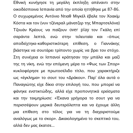
Εθνική κυνήγησε τη μεγάλη έκπληξη απέναντι στην
οικοδέσποινα Ισπανία από την οποία ηττήθηκε με 87-86.
Ο συχωρεμένος Αντόνιο Ντιαθ Μιγκέλ έβαλε τον Χοακίμ
Κόστα και τον (νυν τζένεραλ μάνατζερ της Μπαρτσελόνα)
Τζουάν Κρέους να παίζουν over play τον Γκάλη επί
σαράντα λεπτά, ενώ στην τελευταία και –όπως
αποδείχτηκε-καθοριστικότερη επίθεση, ο Γιαννάκης
βιάστηκε να σουτάρει τρίποντο χωρίς να βρει τον στόχο.
Στη συνέχεια οι Ισπανοί κράτησαν την μπάλα και μαζί
της τη νίκη, ενώ την επόμενη μέρα το «Φως των Σπορ»
κυκλοφόρησε με πρωτοσέλιδο τίτλο, που χαρακτήριζε
ως «έγκλημα» το σουτ του «Δράκου». Παρ’ όλα αυτά ο
Παναγιώτης είχε δίκιο στην επιλογή του, που μπορεί να
φάνηκε ενστικτώδης, αλλά είχε προπονητικά ερείσματα
και την τεκμηρίωσε: «Έκανα γρήγορα το σουτ για να
περισσέψουν μερικά δευτερόλεπτα και να έχουμε άλλη
μια επίθεση στο τέλος για να τη διαχειριστούμε
αναλόγως με το σκορ». Δικαιολογημένο το σκεπτικό του,
αλλά δεν μας έκατσε…