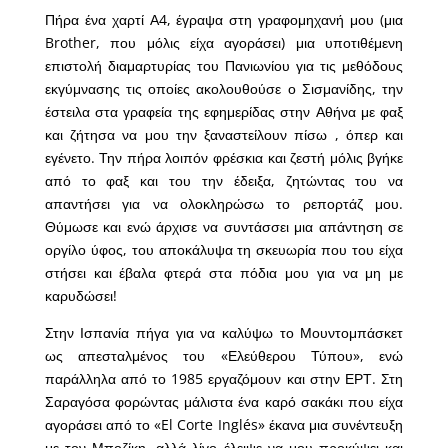
Πήρα ένα χαρτί Α4, έγραψα στη γραφομηχανή μου (μια
Brother, που μόλις είχα αγοράσει) μια υποτιθέμενη
επιστολή διαμαρτυρίας του Πανιωνίου για τις μεθόδους
εκγύμνασης τις οποίες ακολουθούσε ο Σισμανίδης, την
έστειλα στα γραφεία της εφημερίδας στην Αθήνα με φαξ
και ζήτησα να μου την ξαναστείλουν πίσω , όπερ και
εγένετο. Την πήρα λοιπόν φρέσκια και ζεστή μόλις βγήκε
από το φαξ και του την έδειξα, ζητώντας του να
απαντήσει για να ολοκληρώσω το ρεπορτάζ μου.
Θύμωσε και ενώ άρχισε να συντάσσει μια απάντηση σε
οργίλο ύφος, του αποκάλυψα τη σκευωρία που του είχα
στήσει και έβαλα φτερά στα πόδια μου για να μη με
καρυδώσει!
Στην Ισπανία πήγα για να καλύψω το Μουντομπάσκετ
ως απεσταλμένος του «Ελεύθερου Τύπου», ενώ
παράλληλα από το 1985 εργαζόμουν και στην ΕΡΤ. Στη
Σαραγόσα φορώντας μάλιστα ένα καρό σακάκι που είχα
αγοράσει από το «El Corte Inglés» έκανα μια συνέντευξη
με τον Μποζίκη, αλλά λίγο έλειψε να μου προκύψει και