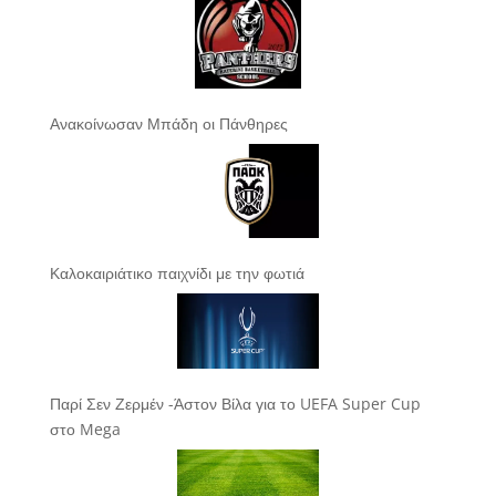
Ανακοίνωσαν Μπάδη οι Πάνθηρες
Καλοκαιριάτικο παιχνίδι με την φωτιά
Παρί Σεν Ζερμέν -Άστον Βίλα για το UEFA Super Cup
στο Mega