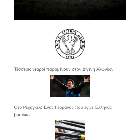
Τέσσερις νεαροί παραμένουν στον Διγενή Αλωνίων
Ότο Ρεχάγκελ: Ένας Γερμανός που έγινε Έλληνας
βασιλιάς