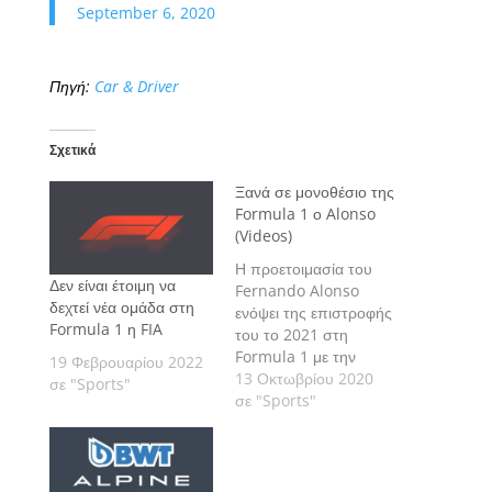
September 6, 2020
Πηγή:
Car & Driver
Σχετικά
Ξανά σε μονοθέσιο της
Formula 1 ο Alonso
(Videos)
Η προετοιμασία του
Δεν είναι έτοιμη να
Fernando Alonso
δεχτεί νέα ομάδα στη
ενόψει της επιστροφής
Formula 1 η FIA
του το 2021 στη
Formula 1 με την
19 Φεβρουαρίου 2022
ομάδα της Alpine
13 Οκτωβρίου 2020
σε "Sports"
ξεκίνησε, με τον Ισπανό
σε "Sports"
να κάνει δοκιμές στο
Μονμελό.