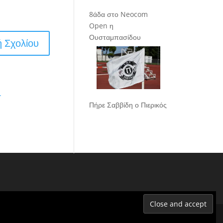
8άδα στο Neocom
Open η
Ουσταμπασίδου
.
Πήρε Σαββίδη ο Πιερικός