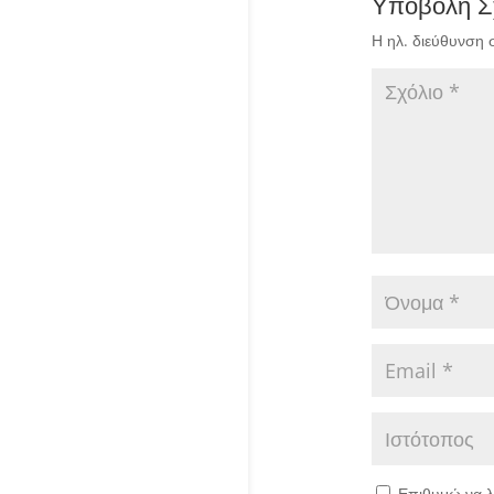
Υποβολή Σ
Η ηλ. διεύθυνση 
Επιθυμώ να λ