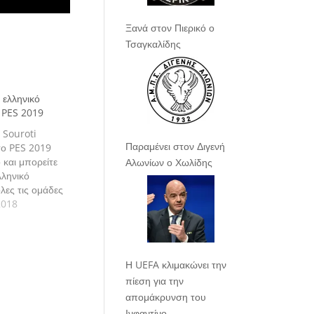
Ξανά στον Πιερικό ο
Τσαγκαλίδης
 ελληνικό
 PES 2019
 Souroti
Παραμένει στον Διγενή
το PES 2019
ο και μπορείτε
Αλωνίων ο Χωλίδης
λληνικό
ες τις ομάδες
 της Konami.
2018
Η UEFA κλιμακώνει την
πίεση για την
απομάκρυνση του
Ινφαντίνο