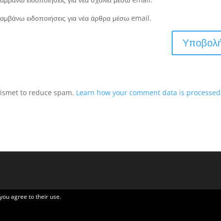
αμβάνω ειδοποιήσεις για νέα άρθρα μέσω email.
Akismet to reduce spam.
Learn how your comment data is processed
 you agree to their use.
Elegant Themes
| Υποστηρίζεται από
WordPress