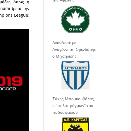
 ομάδες όπως η
onami (μετά την
ampions League)
Ανανέωσε με
Αναγέννηση Σφενδάμης
ο Μιχαηλίδης
Σάκης Μπουκουβάλας,
ο “πολυπράγμων” του
ποδοσφαίρου