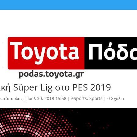
ική Süper Lig στο PES 2019
γιωτόπουλος
|
Ιούλ 30, 2018 15:58
|
eSports
,
Sports
|
0 Σχόλια