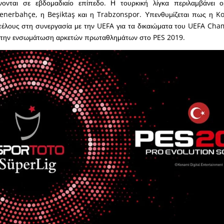
ονται σε εβδομαδιαίο επίπεδο. Η τουρκική λίγκα περιλαμβάνει
Fenerbahçe, η Beşiktaş και η Trabzonspor. Υπενθυμίζεται πως η K
τέλους στη συνεργασία με την UEFA για τα δικαιώματα του UEFA Ch
ει την ενσωμάτωση αρκετών πρωταθλημάτων στο PES 2019.