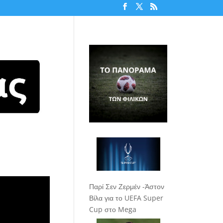
Παρί Σεν Ζερμέν -Άστον
Βίλα για το UEFA Super
Cup στο Mega