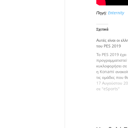
Πηγή:
Enternity
Σχετικά
Αυτές είναι οι ελ
του PES 2019
Το PES 2019 έχει
προγραμματιστεί
κυκλοφορήσει σε λ
η Konami ανακοί
τις ομάδες που θ
στο φετινό της τίτ
17 Αυγούστου 2
σε "eSports"