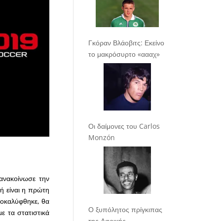
Γκόραν Βλάοβιτς: Εκείνο
το μακρόσυρτο «αααχ»
Οι δαίμονες του Carlos
Monzón
ανακοίνωσε την
ή είναι η πρώτη
ποκαλύφθηκε, θα
Ο ξυπόλητος πρίγκιπας
με τα στατιστικά
της Αφρικής