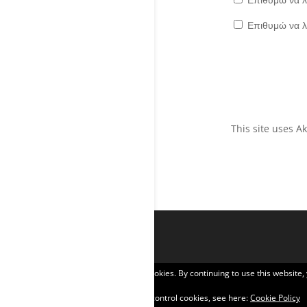
Επιθυμώ να λ
This site uses 
Privacy & Cookies: This site uses cookies. By continuing to use this website,
To find out more, including how to control cookies, see here:
Cookie Policy
Σχεδιάστηκε από