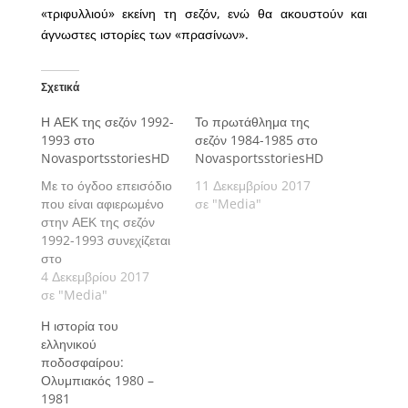
«τριφυλλιού» εκείνη τη σεζόν, ενώ θα ακουστούν και
άγνωστες ιστορίες των «πρασίνων».
Σχετικά
Η ΑΕΚ της σεζόν 1992-
Το πρωτάθλημα της
1993 στο
σεζόν 1984-1985 στο
NovasportsstoriesHD
NovasportsstoriesHD
Με το όγδοο επεισόδιο
11 Δεκεμβρίου 2017
που είναι αφιερωμένο
σε "Media"
στην ΑΕΚ της σεζόν
1992-1993 συνεχίζεται
στο
NovasportsstoriesHD
4 Δεκεμβρίου 2017
η μεγάλη
σε "Media"
συμπαραγωγή ΕΡΤ –
Η ιστορία του
Νova, "Η ιστορία του
ελληνικού
ελληνικού
ποδοσφαίρου:
ποδοσφαίρου".
Ολυμπιακός 1980 –
1981