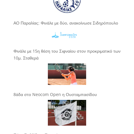
ΑΟ Παραλίας: Φινάλε με δύο, ανακοίνωσε Σιδηρόπουλο
Φινάλε με 15η θέση του Σιφναίου στον προκριματικό των
10μ. Σταθερά
8άδα στο Neocom Open η Ουσταμπασίδου