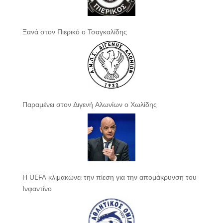
Ξανά στον Πιερικό ο Τσαγκαλίδης
Παραμένει στον Διγενή Αλωνίων ο Χωλίδης
Η UEFA κλιμακώνει την πίεση για την απομάκρυνση του
Ινφαντίνο