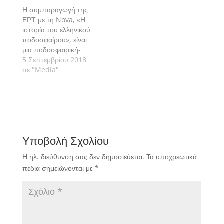
Η συμπαραγωγή της
ΕΡΤ με τη Nova, «Η
ιστορία του ελληνικού
ποδοσφαίρου», είναι
μια ποδοσφαιρική-
αθλητική βιβλιοθήκη,
5 Σεπτεμβρίου 2018
κληρονομιά για τις
σε "Media"
επόμενες γενιές, που
θα συνδυάσει το
πολύτιμο αθλητικό
τηλεοπτικό αρχείο της
ΕΡΤ με το αποκλειστικό
υλικό που δημιούργησε
Υποβολή Σχολίου
και εξασφάλισε το
δημοσιογραφικό
Η ηλ. διεύθυνση σας δεν δημοσιεύεται.
Τα υποχρεωτικά
δυναμικό των καναλιών
πεδία σημειώνονται με
*
Novasports.