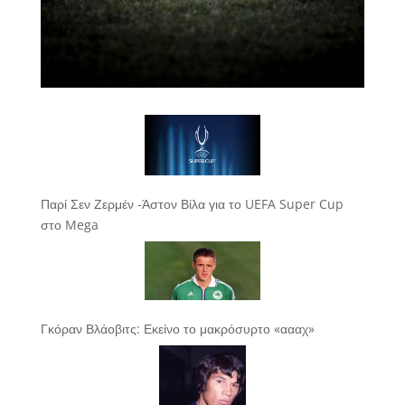
Παρί Σεν Ζερμέν -Άστον Βίλα για το UEFA Super Cup
στο Mega
Γκόραν Βλάοβιτς: Εκείνο το μακρόσυρτο «αααχ»