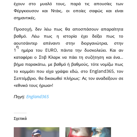
έχουν στο μυαλό τους, παρά τις απουσίες των
Φέργκιουσον και Ντάις, οι οποίες σαφώς και είναι
σημαντικές.
Προσοχή, δεν λέω πως θα αποσπάσουν απαραίτητα
βαθμό. Λέω πως η ιστορία έχει δείξει πως το
αουτσάιντερ απέναντι στην διοργανώτρια, στην
η
1
ημέρα του EURO, πάντα την δυσκολεύει. Και αν
καταφέρει ο Στιβ Κλαρκ να πάει τη συζήτηση και ένα…
βήμα παρακάτω, με βαθμό ή βαθμούς, τότε νομίζω πως
το κομμάτι που είχα γράψει εδώ, στο England365, τον
Σεπτέμβριο, θα δικαιωθεί πλήρως: Ας τον αναδείξουν σε
«εθνικό τους ήρωα»!
Πηγή:
England365
Σχετικά