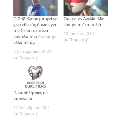
Ο Στιβ Κλαρκ μπορεί να
Σκωτία vs Αγγλία: Μία
γίνει εθνικός ήρωας για
κόντρα απ’ τα παλιά
την Σκωτία, σε ένα
10 Ιουνίου 2017
μοντέλο που δεν έτυχε,
σε "Ευρώπη"
αλλά πέτυχε
8 Σεπτεμβρίου 2023
σε "Ευρώπη"
Πρωταθλήτριες σε
απόγνωση
17 Νοεμβρίου 2021
σε "Ευρώπη"