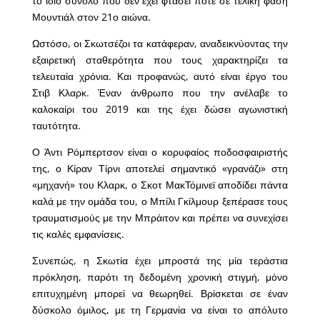
το ίδιο σύνολο που δεν έχει φτάσει ποτέ σε τελική φάση
Μουντιάλ στον 21ο αιώνα.
Ωστόσο, οι Σκωτσέζοι τα κατάφεραν, αναδεικνύοντας την
εξαιρετική σταθερότητα που τους χαρακτηρίζει τα
τελευταία χρόνια. Και προφανώς, αυτό είναι έργο του
Στιβ Κλαρκ. Έναν άνθρωπο που την ανέλαβε το
καλοκαίρι του 2019 και της έχει δώσει αγωνιστική
ταυτότητα.
Ο Άντι Ρόμπερτσον είναι ο κορυφαίος ποδοσφαιριστής
της, ο Κίραν Τίρνι αποτελεί σημαντικό «γρανάζι» στη
«μηχανή» του Κλαρκ, ο Σκοτ ΜακΤόμινεϊ αποδίδει πάντα
καλά με την ομάδα του, ο Μπίλι Γκίλμουρ ξεπέρασε τους
τραυματισμούς με την Μπράιτον και πρέπει να συνεχίσει
τις καλές εμφανίσεις.
Συνεπώς, η Σκωτία έχει μπροστά της μία τεράστια
πρόκληση, παρότι τη δεδομένη χρονική στιγμή, μόνο
επιτυχημένη μπορεί να θεωρηθεί. Βρίσκεται σε έναν
δύσκολο όμιλος, με τη Γερμανία να είναι το απόλυτο