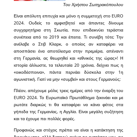
Του Χρήστου Σωτηρακόπουλου
Είναι απόλυτη επιτυχία και μόνο η συμμετοχή στο EURO
2024. Ουδείς το αμφισβητεί και άπαντες δίνουμε
συγχαρητήρια στη Σκωτία, που επιδεικνύει τεράστια
συνέπεια από το 2019 και έπειτα. Τι συνέβη τότε; Την
ανέλαβε ο Στιβ Κλαρκ, ο οποίος αν καταφέρει να
αποσπάσει ένα αποτέλεσμα στην πρεμιέρα, απέναντι
στη Γερμανία, ας θεωρηθεί και «εθνικός της ώρας»! Η
ιστορία άλλωστε, τα τελευταία 20 χρόνια, δείχνει πως η
«οικοδέσποινα», πάντα περνάει δύσκολα στην 1η
αγωνιστική. Γιατί να μην «συμβεί» και στους Γερμανούς;
Πλέον, απέχουμε μόλις τρεις ημέρες από την έναρξη του
EURO 2024. Το Ευρωπαϊκό Πρωτάθλημα ξεκινάει και με
ρωτάτε διαρκώς τι θα καταφέρει να κάνει φέτος στα
γήπεδα της Γερμανίας, η Αγγλία. Είναι μεγάλη συζήτηση
και τα έχουμε πει πολλές φορές.
Προφανώς και στόχος πρέπει να είναι η κατάκτηση της
διοργάνωσης, αλλά διατηρώ ακόμη τις ενστάσεις μου, τις