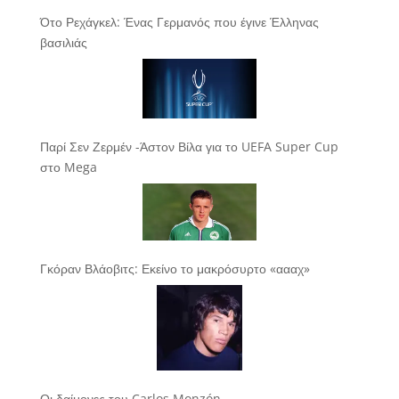
Ότο Ρεχάγκελ: Ένας Γερμανός που έγινε Έλληνας
βασιλιάς
Παρί Σεν Ζερμέν -Άστον Βίλα για το UEFA Super Cup
στο Mega
Γκόραν Βλάοβιτς: Εκείνο το μακρόσυρτο «αααχ»
Οι δαίμονες του Carlos Monzón