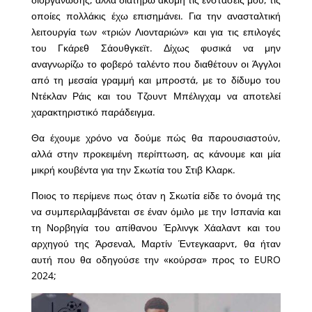
οποίες πολλάκις έχω επισημάνει. Για την ανασταλτική
λειτουργία των «τριών Λιονταριών» και για τις επιλογές
του Γκάρεθ Σάουθγκεϊτ. Δίχως φυσικά να μην
αναγνωρίζω το φοβερό ταλέντο που διαθέτουν οι Άγγλοι
από τη μεσαία γραμμή και μπροστά, με το δίδυμο του
Ντέκλαν Ράις και του Τζουντ Μπέλιγχαμ να αποτελεί
χαρακτηριστικό παράδειγμα.
Θα έχουμε χρόνο να δούμε πώς θα παρουσιαστούν,
αλλά στην προκειμένη περίπτωση, ας κάνουμε και μία
μικρή κουβέντα για την Σκωτία του Στιβ Κλαρκ.
Ποιος το περίμενε πως όταν η Σκωτία είδε το όνομά της
να συμπεριλαμβάνεται σε έναν όμιλο με την Ισπανία και
τη Νορβηγία του απίθανου Έρλινγκ Χάαλαντ και του
αρχηγού της Άρσεναλ, Μαρτίν Έντεγκααρντ, θα ήταν
αυτή που θα οδηγούσε την «κούρσα» προς το EURO
2024;