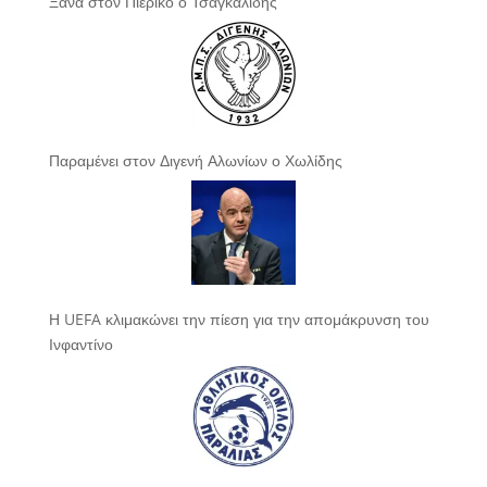
Ξανά στον Πιερικό ο Τσαγκαλίδης
Παραμένει στον Διγενή Αλωνίων ο Χωλίδης
Η UEFA κλιμακώνει την πίεση για την απομάκρυνση του
Ινφαντίνο