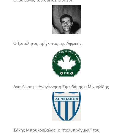
Ο ξυπόλητος πρίγκιπας της Αφρικής
Ανανέωσε με Αναγέννηση Σφενδάμης ο Μιχαηλίδης
Σάκης Μπουκουβάλας, ο “πολυπράγμων” του