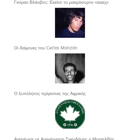
Γκόραν Βλάοβιτς: Εκείνο το μακρόσυρτο «αααχ»
Οι δαίμονες του Carlos Monzón
Ο ξυπόλητος πρίγκιπας της Αφρικής
Ανανέωσε με Αναγέννηση Σφενδάμης ο Μιχαηλίδης