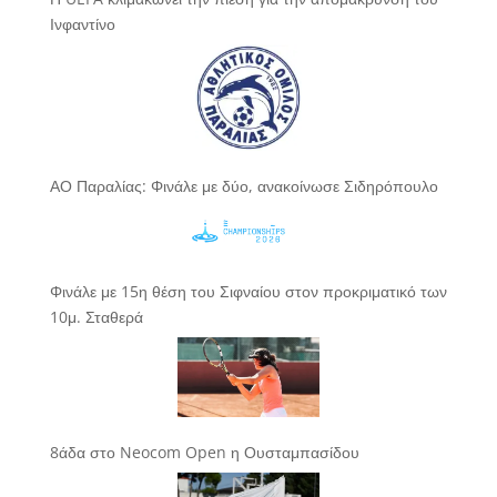
Ινφαντίνο
ΑΟ Παραλίας: Φινάλε με δύο, ανακοίνωσε Σιδηρόπουλο
Φινάλε με 15η θέση του Σιφναίου στον προκριματικό των
10μ. Σταθερά
8άδα στο Neocom Open η Ουσταμπασίδου