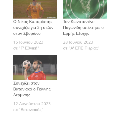
Ο Νίκος Κυπαρίσσης
Τον Κωνσταντίνο
συνεχίζει για 3η σεζόν
Παγωνίδη απέκτησε ο
στον Σβορώνο
Ερμής Εξοχής
15 Ιουνίου 2023
28 Ιουνίου 2023
σε "Γ' Εθνική"
σε "Α' ΕΠΣ Πιερίας"
Συνεχίζει στον
Βατανιακό ο Γιάννης
Δερμίσης
12 Αυγούστου 2023
σε "Βατανιακός"