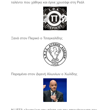
ταλέντο που χάθηκε και έγινε χρυσάφι στη Ρεάλ
Ξανά στον Πιερικό ο Τσαγκαλίδης
Παραμένει στον Διγενή Αλωνίων ο Χωλίδης
Η UEFA κλιμακώνει την πίεση για την απομάκρυνση του