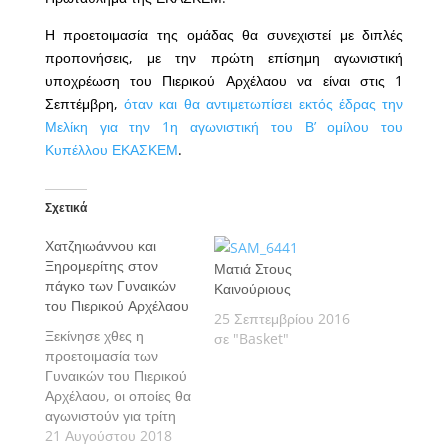
Η προετοιμασία της ομάδας θα συνεχιστεί με διπλές
προπονήσεις, με την πρώτη επίσημη αγωνιστική
υποχρέωση του Πιερικού Αρχέλαου να είναι στις 1
Σεπτέμβρη,
όταν και θα αντιμετωπίσει εκτός έδρας την
Μελίκη για την 1η αγωνιστική του Β’ ομίλου του
Κυπέλλου ΕΚΑΣΚΕΜ
.
Σχετικά
Χατζηιωάννου και
Ξηρομερίτης στον
Ματιά Στους
πάγκο των Γυναικών
Καινούριους
του Πιερικού Αρχέλαου
25 Σεπτεμβρίου 2016
Ξεκίνησε χθες η
σε "Basket"
προετοιμασία των
Γυναικών του Πιερικού
Αρχέλαου, οι οποίες θα
αγωνιστούν για τρίτη
συνεχόμενη χρονιά
21 Αυγούστου 2018