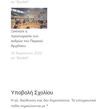
στην Α2 Εθνική
σε "Basket"
Κατηγορία.
Ξεκίνησε η
προετοιμασία των
ανδρών του Πιερικού
Αρχέλαου
25 Αυγούστου 2022
σε "Basket"
Υποβολή Σχολίου
Η ηλ. διεύθυνση σας δεν δημοσιεύεται.
Τα υποχρεωτικά
πεδία σημειώνονται με
*