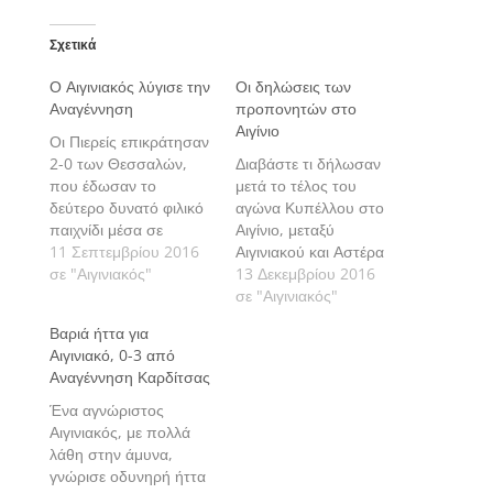
Σχετικά
Ο Αιγινιακός λύγισε την
Οι δηλώσεις των
Αναγέννηση
προπονητών στο
Αιγίνιο
Οι Πιερείς επικράτησαν
2-0 των Θεσσαλών,
Διαβάστε τι δήλωσαν
που έδωσαν το
μετά το τέλος του
δεύτερο δυνατό φιλικό
αγώνα Κυπέλλου στο
παιχνίδι μέσα σε
Αιγίνιο, μεταξύ
διάστημα δυο ημερών.
11 Σεπτεμβρίου 2016
Αιγινιακού και Αστέρα
σε "Αιγινιακός"
Τρίπολης, οι
13 Δεκεμβρίου 2016
προπονητές των δυο
σε "Αιγινιακός"
ομάδων. Δημήτρης
Βαριά ήττα για
Ελευθερόπουλος και
Αιγινιακό, 0-3 από
Περικλής Αμανατίδης.
Αναγέννηση Καρδίτσας
Ένα αγνώριστος
Αιγινιακός, με πολλά
λάθη στην άμυνα,
γνώρισε οδυνηρή ήττα