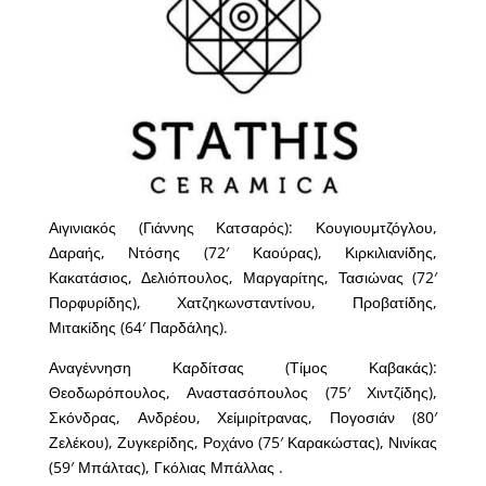
Αιγινιακός (Γιάννης Κατσαρός): Κουγιουμτζόγλου,
Δαραής, Ντόσης (72′ Καούρας), Κιρκιλιανίδης,
Κακατάσιος, Δελιόπουλος, Μαργαρίτης, Τασιώνας (72′
Πορφυρίδης), Χατζηκωνσταντίνου, Προβατίδης,
Μιτακίδης (64′ Παρδάλης).
Αναγέννηση Καρδίτσας (Τίμος Καβακάς):
Θεοδωρόπουλος, Αναστασόπουλος (75′ Χιντζίδης),
Σκόνδρας, Ανδρέου, Χείμιρίτρανας, Πογοσιάν (80′
Ζελέκου), Ζυγκερίδης, Ροχάνο (75′ Καρακώστας), Νινίκας
(59′ Μπάλτας), Γκόλιας Μπάλλας .