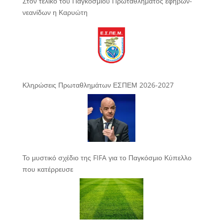
Στον τελικό του Παγκόσμιου Πρωταθλήματος εφήβων-
νεανίδων η Καρυώτη
Κληρώσεις Πρωταθλημάτων ΕΣΠΕΜ 2026-2027
Το μυστικό σχέδιο της FIFA για το Παγκόσμιο Κύπελλο
που κατέρρευσε