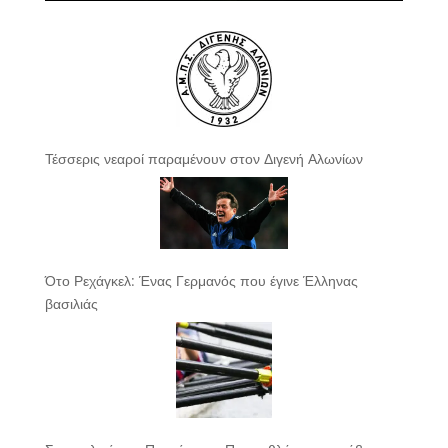
Τέσσερις νεαροί παραμένουν στον Διγενή Αλωνίων
Ότο Ρεχάγκελ: Ένας Γερμανός που έγινε Έλληνας
βασιλιάς